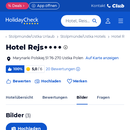
%
Deals
App öffnen
Kontakt
Hotel, Reiseziel
ub
Stolpmünde/Ustka Urlaub
Stolpmünde/Ustka Hotels
Hotel Rejs
Hotel Rejs
Marynarki Polskiej 51 76-270 Ustka Polen
Auf Karte anzeigen
20
Bewertungen
100%
5,0
/ 6
Bewerten
Hochladen
Merken
Hotelübersicht
Bewertungen
Bilder
Fragen
Bilder
(
3
)
Hochladen