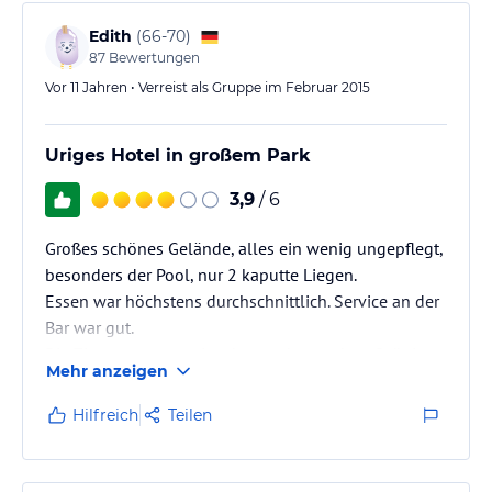
Gästen den ganzen Tag…
Edith
(
66-70
)
87
Bewertungen
Vor 11 Jahren • Verreist als Gruppe im Februar 2015
Uriges Hotel in großem Park
3,9
/ 6
Großes schönes Gelände, alles ein wenig ungepflegt,
besonders der Pool, nur 2 kaputte Liegen.
Essen war höchstens durchschnittlich. Service an der
Bar war gut.
Die Zimmer waren urig, aber sauber und großzügig.
Mehr anzeigen
Die Ranch war ziemlich abgelegen, der Weg zu den
Wasserfällen nicht gekennzeichnet, schwer zu finden.
Hilfreich
Teilen
Ich würde in einem anderen Hotel übernachten.