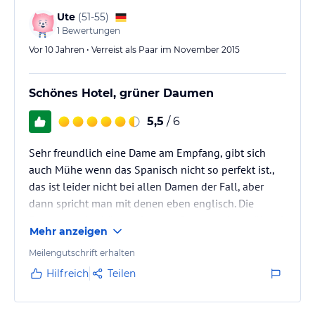
Hängematte aufgespannt war. Darin nachts den
Ute
(
51-55
)
Geräuschen der Natur zu lauschen…
1
Bewertungen
Vor 10 Jahren • Verreist als Paar im November 2015
Schönes Hotel, grüner Daumen
5,5
/ 6
Sehr freundlich eine Dame am Empfang, gibt sich
auch Mühe wenn das Spanisch nicht so perfekt ist.,
das ist leider nicht bei allen Damen der Fall, aber
dann spricht man mit denen eben englisch. Die
Zimmer sind schön groß, unser Raum verfügte über 2
Mehr anzeigen
Kingsize Betten, Ventilator, WLAN, Terrasse und
Hängematte. Die Zimmer sind sauber, werden tgl.
Meilengutschrift erhalten
gereinigt. Kleine Farbreste zeugen von der kürzlich
Hilfreich
Teilen
stattgefundenen Streichaktion. Das Frühstück ist
reichlich, Kaffee und Tee sowie Wasser stehen den