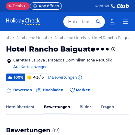
%
Deals
App öffnen
Kontakt
Hotel, Reiseziel
Urlaub
Jarabacoa Urlaub
Jarabacoa Hotels
Hotel Rancho Baiguate
Hotel Rancho Baiguate
Carretera La Joya Jarabacoa Dominikanische Republik
Auf Karte anzeigen
17
Bewertungen
100%
4,3
/ 6
Bewerten
Hochladen
Merken
Hotelübersicht
Bewertungen
Bilder
Fragen
Bewertungen
(
17
)