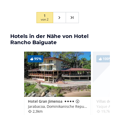
1
von
2
Hotels in der Nähe von Hotel
Rancho Baiguate
95%
100%
Hotel Gran Jimenoa
Villas del 
Jarabacoa, Dominikanische Republik
2,3km
19,7km