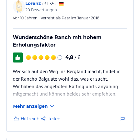
Lorenz
(
31-35
)
20
Bewertungen
Vor 10 Jahren • Verreist als Paar im Januar 2016
Wunderschöne Ranch mit hohem
Erholungsfaktor
4,8
/ 6
Wer sich auf den Weg ins Bergland macht, findet in
der Rancho Baiguate wohl das, was er sucht.
Wir haben das angeboten Rafting und Canyoning
mitgemacht und können beides sehr empfehlen.
Die Anlage ist sehr weitläufig und ruhig. Etwas Trubel
Mehr anzeigen
kommt jeweils auf, wenn die Pauschalurlauber fürs
Rafting an-& abreisen.
Hilfreich
Teilen
Das Essen ist hevorragend - unbedingt die frittierten
Kochbananen probieren!
Wir hatten ein Zimmer mit Terasse, auf der eine