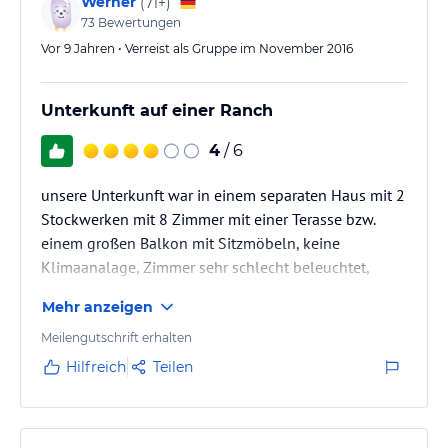
Werner
(
71+
)
73
Bewertungen
Vor 9 Jahren • Verreist als Gruppe im November 2016
Unterkunft auf einer Ranch
4
/ 6
unsere Unterkunft war in einem separaten Haus mit 2
Stockwerken mit 8 Zimmer mit einer Terasse bzw.
einem großen Balkon mit Sitzmöbeln, keine
Klimaanalage, Zimmer sehr schlecht beleuchtet,
großer Park
Mehr anzeigen
Schwimmbad, Schmetterlingsfarm usw.
Meilengutschrift erhalten
Hilfreich
Teilen