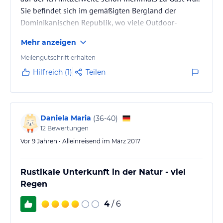
Sie befindet sich im gemäßigten Bergland der
Dominikanischen Republik, wo viele Outdoor-
Aktivitäten wie Rafting oder Canyoning möglich sind.
Mehr anzeigen
Vollpension ist hier immer im Preis mit dabei, wobei
das Essen in Buffetform serviert wird und typisch
Meilengutschrift erhalten
dominikanisch ist. Alles ist recht gut in Schuss
Hilfreich (1)
Teilen
gehalten und die Zimmer sehr im Verhältnis modern.
Daniela Maria
(
36-40
)
12
Bewertungen
Vor 9 Jahren • Alleinreisend im März 2017
Rustikale Unterkunft in der Natur - viel
Regen
4
/ 6