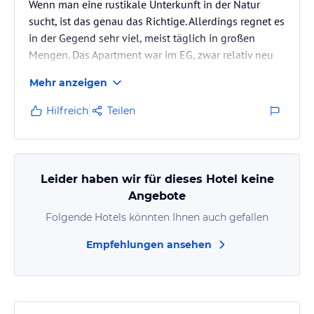
Wenn man eine rustikale Unterkunft in der Natur
sucht, ist das genau das Richtige. Allerdings regnet es
in der Gegend sehr viel, meist täglich in großen
Mengen. Das Apartment war im EG, zwar relativ neu
aber ich wohne nicht gerne im EG. Großes Gelände,
Mehr anzeigen
das bei Dunkelheit besser beleuchtet sein sollte. Man
muss mit Geckos im Appartment rechnen!
Hilfreich
Teilen
Leider haben wir für dieses Hotel keine
Angebote
Folgende Hotels könnten Ihnen auch gefallen
Empfehlungen ansehen