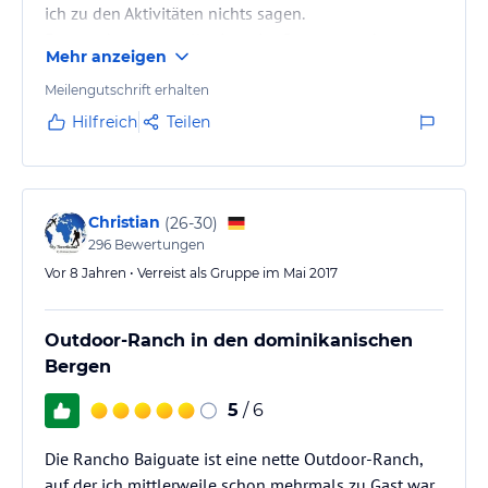
ich zu den Aktivitäten nichts sagen.
Es war aber ganz toll mitten im Garten aug der
Mehr anzeigen
eigenen Terrasse im Schaukelstuhl.
Meilengutschrift erhalten
Hilfreich
Teilen
Christian
(
26-30
)
296
Bewertungen
Vor 8 Jahren • Verreist als Gruppe im Mai 2017
Outdoor-Ranch in den dominikanischen
Bergen
5
/ 6
Die Rancho Baiguate ist eine nette Outdoor-Ranch,
auf der ich mittlerweile schon mehrmals zu Gast war.