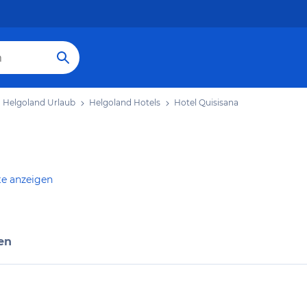
Helgoland Urlaub
Helgoland Hotels
Hotel Quisisana
te anzeigen
en