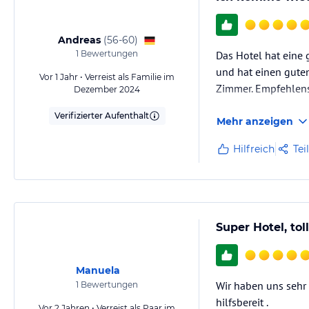
Andreas
(
56-60
)
1
Bewertungen
Das Hotel hat eine 
und hat einen guten
Vor 1 Jahr • Verreist als Familie im
Zimmer. Empfehlens
Dezember 2024
Verifizierter Aufenthalt
Mehr anzeigen
Hilfreich
Tei
Super Hotel, tol
Manuela
Wir haben uns sehr 
1
Bewertungen
hilfsbereit .
Vor 2 Jahren • Verreist als Paar im