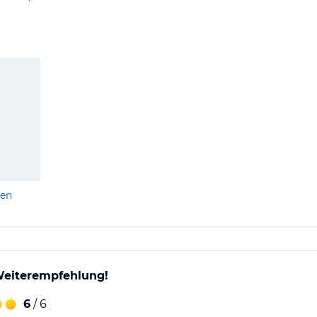
len
Weiterempfehlung!
6
/ 6