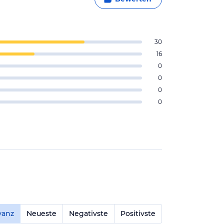
30
16
0
0
0
0
vanz
Neueste
Negativste
Positivste