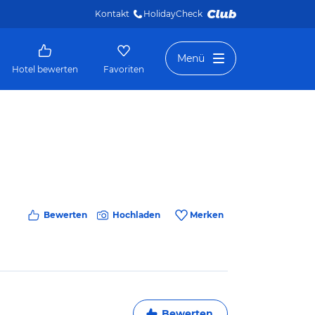
Kontakt
HolidayCheck 
Menü
Hotel bewerten
Favoriten
Bewerten
Hochladen
Merken
Bewerten