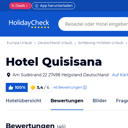
%
Deals
App herunterladen
Europa Urlaub
Deutschland Urlaub
Schleswig-Holstein Urlaub
Hotel Quisisana
Am Südstrand 22 27498 Helgoland Deutschland
Auf Kar
100%
5,4
/ 6
46
Bewertungen
Hotelübersicht
Bewertungen
Bilder
Frag
Bewertungen
(
46
)