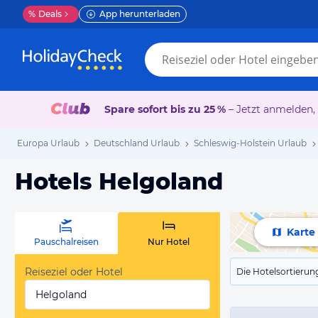
%
Deals
App herunterladen
Spare sofort bis zu 25 %
– Jetzt anmelden,
Europa Urlaub
Deutschland Urlaub
Schleswig-Holstein Urlaub
Hotels Helgoland
Karte
Pauschalreisen
Nur Hotel
Reiseziel oder Hotel
Die Hotelsortierun
Helgoland