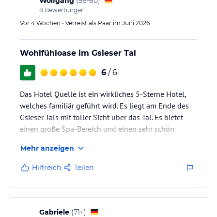
Wolfgang
(
56-60
)
8
Bewertungen
Vor 4 Wochen • Verreist als Paar im Juni 2026
Wohlfühloase im Gsieser Tal
6
/ 6
Das Hotel Quelle ist ein wirkliches 5-Sterne Hotel,
welches familiär geführt wird. Es liegt am Ende des
Gsieser Tals mit toller Sicht über das Tal. Es bietet
einen große Spa-Bereich und einen sehr schön
angelegten Garten der von einem Bach begrenzt
Mehr anzeigen
wird.
Hilfreich
Teilen
Gabriele
(
71+
)