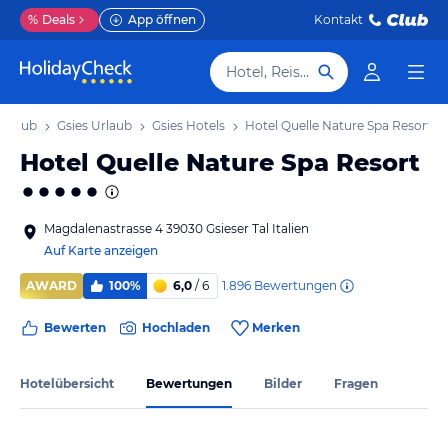
%
Deals
App öffnen
Kontakt
Hotel, Reiseziel
 Urlaub
Gsies Urlaub
Gsies Hotels
Hotel Quelle Nature Spa Resort
Hotel Quelle Nature Spa Resort
Magdalenastrasse 4 39030 Gsieser Tal Italien
Auf Karte anzeigen
1.896
Bewertungen
AWARD
100%
6,0
/ 6
Bewerten
Hochladen
Merken
Hotelübersicht
Bewertungen
Bilder
Fragen