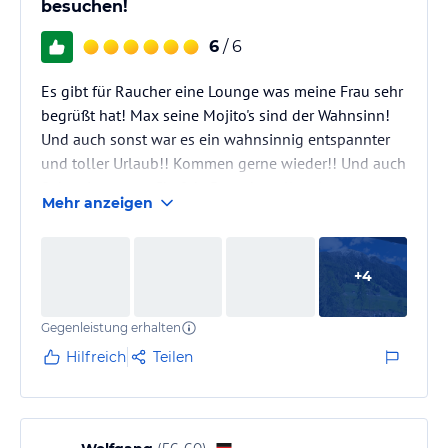
besuchen!
6
/ 6
Es gibt für Raucher eine Lounge was meine Frau sehr
begrüßt hat! Max seine Mojito's sind der Wahnsinn!
Und auch sonst war es ein wahnsinnig entspannter
und toller Urlaub!! Kommen gerne wieder!! Und auch
Sebastian unser Chef de Rang hat alles tip top
Mehr anzeigen
erledigt!! Generell sind die Angestellten in diesem
super Hotel äußerst freundlich und hilfsbereit!!!
Einfach ein Traum Aufenthalt und volle Erholung
+
4
Bekommen!! Mfg
Gegenleistung erhalten
Hilfreich
Teilen