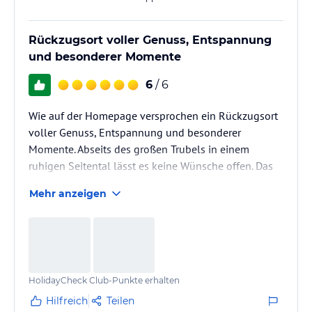
Rückzugsort voller Genuss, Entspannung
und besonderer Momente
6
/ 6
Wie auf der Homepage versprochen ein Rückzugsort
voller Genuss, Entspannung und besonderer
Momente. Abseits des großen Trubels in einem
ruhigen Seitental lässt es keine Wünsche offen. Das
ganz Besondere ist das familiäre Flair, das die Familie
Mehr anzeigen
Steinmair mit seinem Team schafft. Auch eine
wiederholten Einkehr lässt staunen, welche
neuerliche Verbesserungen wieder geschaffen
wurden. Es gibt keinen besseren Ort, um Körper, Geist
und Seele baumeln zu lassen und ganz nebenbei zu
HolidayCheck Club-Punkte erhalten
sportlichen Aktivitäten animiert zu…
Hilfreich
Teilen