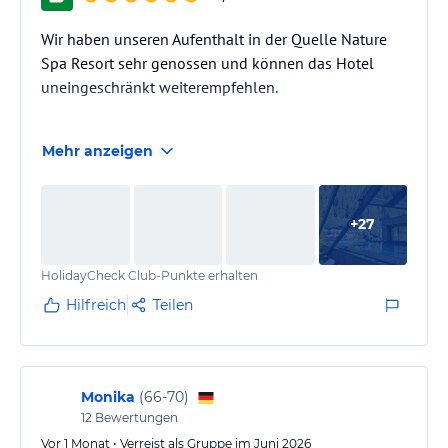
Wir haben unseren Aufenthalt in der Quelle Nature
Spa Resort sehr genossen und können das Hotel
uneingeschränkt weiterempfehlen.
Besonders hervorzuheben sind die freundlichen und
Mehr anzeigen
herzlichen Mitarbeiter in allen Bereichen des Hotels.
Egal ob an der Rezeption, im Restaurant, im Spa oder
im Service – überall wurden wir aufmerksam und
+
27
professionell betreut.
HolidayCheck Club-Punkte erhalten
Auch kulinarisch hat uns das Hotel begeistert. Das
umfangreiche Frühstück lässt keine Wünsche offen.
Hilfreich
Teilen
Sehr angenehm fanden wir außerdem die Jause mit
täglich…
Monika
(
66-70
)
12
Bewertungen
Vor 1 Monat • Verreist als Gruppe im Juni 2026