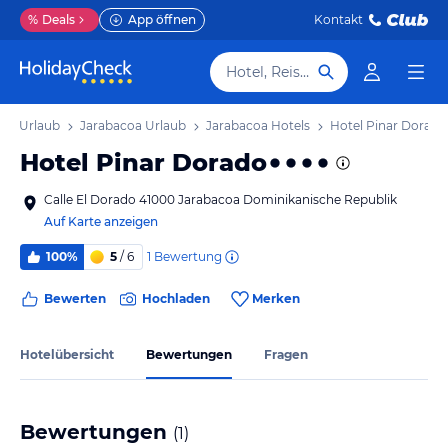
%
Deals
App öffnen
Kontakt
Hotel, Reiseziel
re) Urlaub
Jarabacoa Urlaub
Jarabacoa Hotels
Hotel Pinar Dorado
Hotel Pinar Dorado
Calle El Dorado 41000 Jarabacoa Dominikanische Republik
Auf Karte anzeigen
1
Bewertung
100%
5
/ 6
Bewerten
Hochladen
Merken
Hotelübersicht
Bewertungen
Fragen
Bewertungen
(
1
)