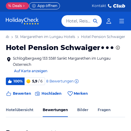
%
Deals
App öffnen
Kontakt
Hotel, Reiseziel
rlaub
St. Margarethen im Lungau Hotels
Hotel Pension Schwaiger
Hotel Pension Schwaiger
Schlöglbergweg 133 5581 Sankt Margarethen im Lungau
Österreich
Auf Karte anzeigen
8
Bewertungen
100%
5,9
/ 6
Bewerten
Hochladen
Merken
Hotelübersicht
Bewertungen
Bilder
Fragen