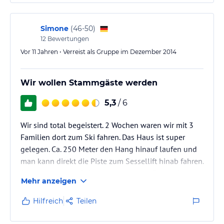
keine, wäre auch kein Platz dafür. Im Fitnessraum
steht ein Laufband sowie…
Simone
(
46-50
)
12
Bewertungen
Vor 11 Jahren • Verreist als Gruppe im Dezember 2014
Wir wollen Stammgäste werden
5,3
/ 6
Wir sind total begeistert. 2 Wochen waren wir mit 3
Familien dort zum Ski fahren. Das Haus ist super
gelegen. Ca. 250 Meter den Hang hinauf laufen und
man kann direkt die Piste zum Sessellift hinab fahren.
Das Abendessen (3 Gang Menü) ist ein Traum. Die
Mehr anzeigen
Chefin kocht noch alles selber und mit sehr viel
Liebe. Wir haben in keinem Hotel bisher so gut
Hilfreich
Teilen
gegessen. Die Atmosphäre ist einfach super
:-) Fam. Sch. ist absolut herzlich, alles ist sehr sauber