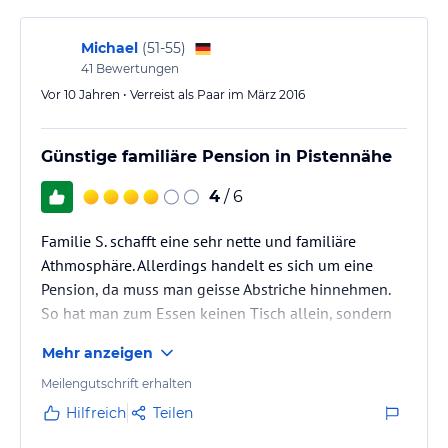
Michael
(
51-55
)
41
Bewertungen
Vor 10 Jahren • Verreist als Paar im März 2016
Günstige familiäre Pension in Pistennähe
4
/ 6
Familie S. schafft eine sehr nette und familiäre
Athmosphäre. Allerdings handelt es sich um eine
Pension, da muss man geisse Abstriche hinnehmen.
So hat man zum Essen keinen Tisch allein, sondern
bekommt noch fremde Personen dazugesetzt, da der
Mehr anzeigen
kleine Speisesaal nur vier Tische besitzt. Dafür ist das
Essen sehr lecker, Auswahl gibts jedoch nicht. Der
Meilengutschrift erhalten
Wellnessbereich besteht aus einer kleinen
Hilfreich
Teilen
Homesauna für 2-3 Personen, Ruheliegen gibt es