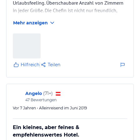
Urlaubsfeeling. Überschaubare Anzahl von Zimmern
in jeder Größe. Die Chefin ist nicht nur freundlich,
sondern kocht sehr gut- und nicht nur die üblichen
Mehr anzeigen
Abendessen. Der Chef berät umfassend in Sachen
Ausflüge, Wanderungen und Tipps und nimmt einem
dafür die Arbeit ab. Sauna und Infrarot vorhanden. Die
Zimmer sind sauber und es gibt Doppeltüren und
gute Matratzen. Das Frühstück ist reichhaltig und das
Ei nicht nur auf dem…
Hilfreich
Teilen
Angelo
(
71+
)
47
Bewertungen
Vor 7 Jahren • Alleinreisend im Juni 2019
Ein kleines, aber feines &
empfehlenswertes Hotel.