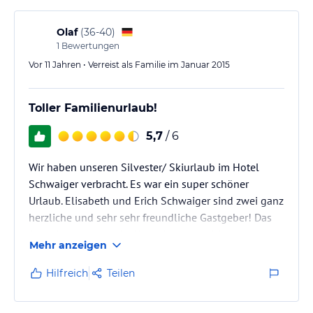
und man fühlt sich wie bei Freunden. Wir kommen
auf jeden Fall…
Olaf
(
36-40
)
1
Bewertungen
Vor 11 Jahren • Verreist als Familie im Januar 2015
Toller Familienurlaub!
5,7
/ 6
Wir haben unseren Silvester/ Skiurlaub im Hotel
Schwaiger verbracht. Es war ein super schöner
Urlaub. Elisabeth und Erich Schwaiger sind zwei ganz
herzliche und sehr sehr freundliche Gastgeber! Das
Abendessen war sehr Abwechslungsreich und super
Mehr anzeigen
lecker! Gemütliche Abende mit den Gastgebern,
sowie angeregte Unterhaltungen haben wir
Hilfreich
Teilen
genossen. Am Silvesterabend haben wir die tollen
Überraschungen der Gastgeber genießen dürfen.