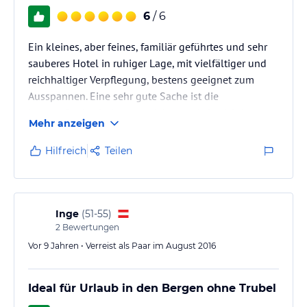
6
/ 6
Ein kleines, aber feines, familiär geführtes und sehr
sauberes Hotel in ruhiger Lage, mit vielfältiger und
reichhaltiger Verpflegung, bestens geeignet zum
Ausspannen. Eine sehr gute Sache ist die
LungauCard, mit der man vieles gratis besichtigen
Mehr anzeigen
und unternehmen kann.
Hilfreich
Teilen
Inge
(
51-55
)
2
Bewertungen
Vor 9 Jahren • Verreist als Paar im August 2016
Ideal für Urlaub in den Bergen ohne Trubel