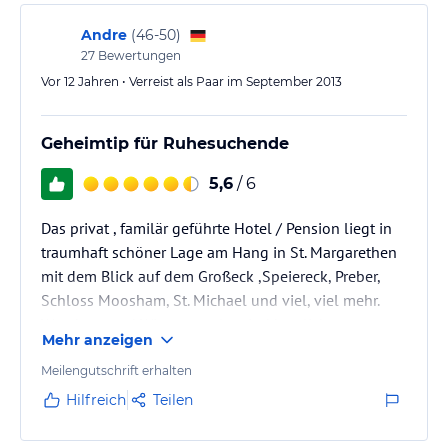
Trotz wenig Schnee waren die Pistenverhältnisse sehr
gut. Das Pistenpersonal hat…
Andre
(
46-50
)
27
Bewertungen
Vor 12 Jahren • Verreist als Paar im September 2013
Geheimtip für Ruhesuchende
5,6
/ 6
Das privat , familär geführte Hotel / Pension liegt in
traumhaft schöner Lage am Hang in St. Margarethen
mit dem Blick auf dem Großeck ,Speiereck, Preber,
Schloss Moosham, St. Michael und viel, viel mehr.
Wanderer und Wintersportler sind herzlich
Mehr anzeigen
willkommen. Das Ehepaar Schwaiger ist unglaublich
herzlich, hilfreich und sehr liebevoll. Urlaub bei
Meilengutschrift erhalten
Freunden, findet hier 100ig zu. Mann kommt sehr
Hilfreich
Teilen
gerne wieder.
Die Zimmer sind funktionell eingerichtet. Sie bieten