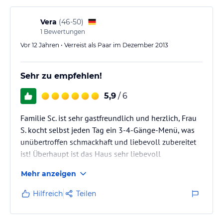
Platz und lassen keine Wünsche offen.
Elisabeth, die…
Vera
(
46-50
)
1
Bewertungen
Vor 12 Jahren • Verreist als Paar im Dezember 2013
Sehr zu empfehlen!
5,9
/ 6
Familie Sc. ist sehr gastfreundlich und herzlich, Frau
S. kocht selbst jeden Tag ein 3-4-Gänge-Menü, was
unübertroffen schmackhaft und liebevoll zubereitet
ist! Überhaupt ist das Haus sehr liebevoll
eingerichtet und extrem sauber und angenehm. Wir
Mehr anzeigen
haben uns sehr wohl gefühlt!
Die Lage der Pension ist sehr schön ruhig und nah
Hilfreich
Teilen
am Skihang.