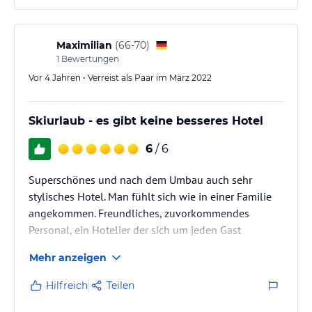
Maximilian
(
66-70
)
1
Bewertungen
Vor 4 Jahren • Verreist als Paar im März 2022
Skiurlaub - es gibt keine besseres Hotel
6
/ 6
Superschönes und nach dem Umbau auch sehr
stylisches Hotel. Man fühlt sich wie in einer Familie
angekommen. Freundliches, zuvorkommendes
Personal, ein Hotelier der sich um jeden Gast
kümmert und jederzeit ansprechbar ist. Das Essen ist
Mehr anzeigen
sehr gut und reichlich und die Zimmer sehr gepflegt.
Es gibt wirklich nichts an diesem Hotel auszusetzen.
Hilfreich
Teilen
Nachdem wir seit 20 Jahren dort unseren Skiurlaub