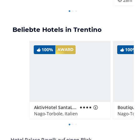
28m
Beliebte Hotels in Trentino
100%
100%
AWARD
AktivHotel SantaLucia
Nago-Torbole, Italien
Nago-Torbo
Hotel Palace Ravelli auf einen Blick