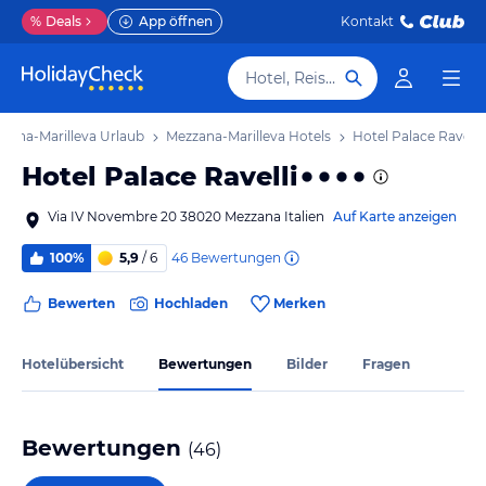
%
Deals
App öffnen
Kontakt
Hotel, Reiseziel
zana-Marilleva Urlaub
Mezzana-Marilleva Hotels
Hotel Palace Ravelli
Hotel Palace Ravelli
Via IV Novembre 20 38020 Mezzana Italien
Auf Karte anzeigen
46
Bewertungen
100%
5,9
/ 6
Bewerten
Hochladen
Merken
Hotelübersicht
Bewertungen
Bilder
Fragen
Bewertungen
(
46
)