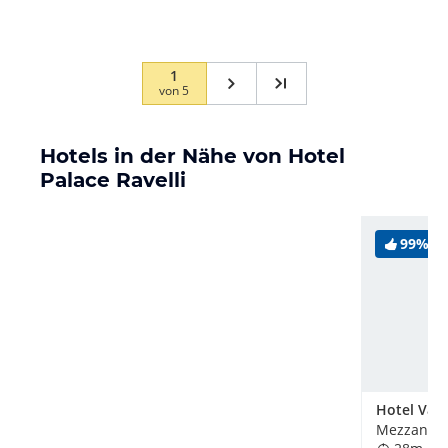
1
von
5
Hotels in der Nähe von Hotel
Palace Ravelli
99%
Hotel Val 
Mezzana-Ma