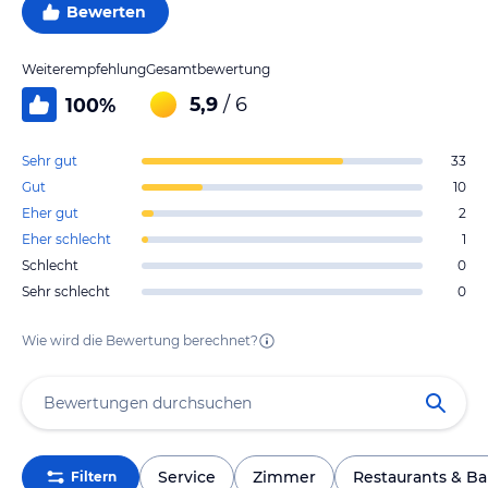
Bewerten
Weiterempfehlung
Gesamtbewertung
5,9
/ 6
100
%
Sehr gut
33
Gut
10
Eher gut
2
Eher schlecht
1
Schlecht
0
Sehr schlecht
0
Wie wird die Bewertung berechnet?
Service
Zimmer
Restaurants & Ba
Filtern