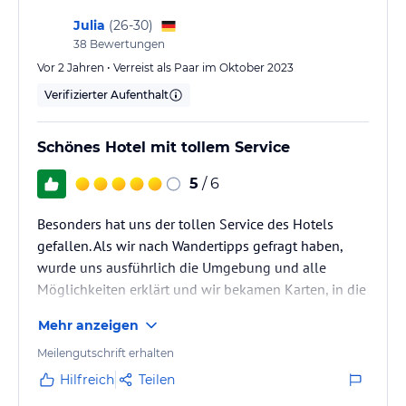
Julia
(
26-30
)
38
Bewertungen
Vor 2 Jahren • Verreist als Paar im Oktober 2023
Verifizierter Aufenthalt
Schönes Hotel mit tollem Service
5
/ 6
Besonders hat uns der tollen Service des Hotels
gefallen. Als wir nach Wandertipps gefragt haben,
wurde uns ausführlich die Umgebung und alle
Möglichkeiten erklärt und wir bekamen Karten, in die
die Wanderungen direkt eingezeichnet wurden. Das
Mehr anzeigen
hat uns sehr geholfen und war sehr gastfreundlich.
Auch das Zimmer war sehr groß und modern
Meilengutschrift erhalten
eingerichtet. Sowohl Abendessen als auch Frühstück
Hilfreich
Teilen
waren sehr lecker und man hatte viele