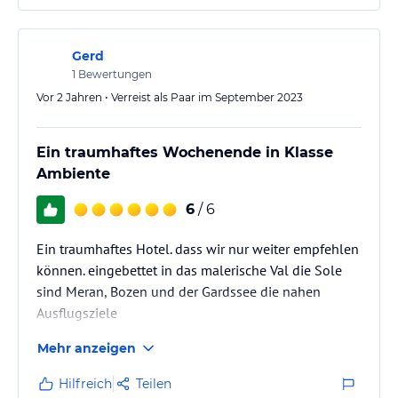
Variationsmöglichkeiten je nach Geschmack. Hier
hätte ich mir nur gewünscht, dass die Tische…
Gerd
1
Bewertungen
Vor 2 Jahren • Verreist als Paar im September 2023
Ein traumhaftes Wochenende in Klasse
Ambiente
6
/ 6
Ein traumhaftes Hotel. dass wir nur weiter empfehlen
können. eingebettet in das malerische Val die Sole
sind Meran, Bozen und der Gardssee die nahen
Ausflugsziele
Mehr anzeigen
Hilfreich
Teilen