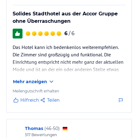
Solides Stadthotel aus der Accor Gruppe
ohne Überraschungen
6
/ 6
Das Hotel kann ich bedenkenlos weiterempfehlen.
Die Zimmer sind großzügig und funktional. Die
Einrichtung entspricht nicht mehr ganz der aktuellen
Mode und ist an der ein oder anderen Stelle etwas
verschlissen. Die Gegend ist laut meinen Athener
Mehr anzeigen
Bekannten nicht besonders gut, wäre mir ohne
diesen Hinweis jedoch nicht wirklich aufgefallen. Ich
Meilengutschrift erhalten
habe das Hotel zu Fuß und mit öffentlichen
Hilfreich
Teilen
Verkehrsmitteln gut erreichen können.
Thomas
(
46-50
)
517
Bewertungen