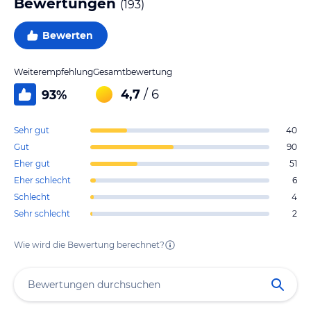
Bewertungen
(
193
)
Bewerten
Weiterempfehlung
Gesamtbewertung
4,7
/ 6
93
%
Sehr gut
40
Gut
90
Eher gut
51
Eher schlecht
6
Schlecht
4
Sehr schlecht
2
Wie wird die Bewertung berechnet?