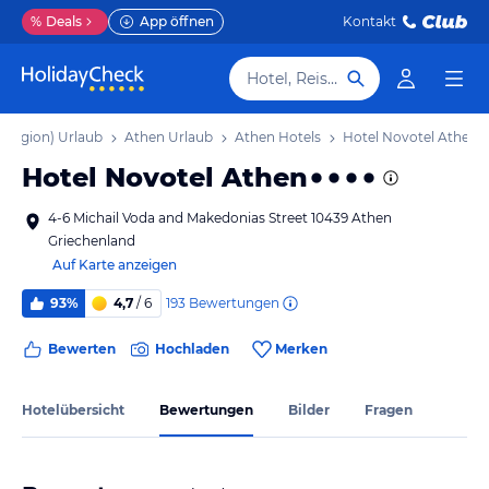
%
Deals
App öffnen
Kontakt
Hotel, Reiseziel
lregion) Urlaub
Athen Urlaub
Athen Hotels
Hotel Novotel Athen
Hotel Novotel Athen
4-6 Michail Voda and Makedonias Street 10439 Athen
Griechenland
Auf Karte anzeigen
193
Bewertungen
93%
4,7
/ 6
Bewerten
Hochladen
Merken
Hotelübersicht
Bewertungen
Bilder
Fragen