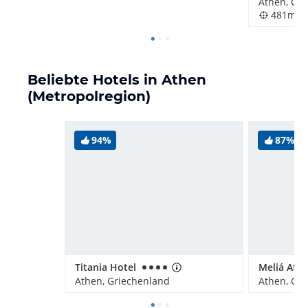
Athen, Gr
481m
Beliebte Hotels in Athen
(Metropolregion)
94%
87%
Titania Hotel
Meliá Ath
Athen, Griechenland
Athen, Gr