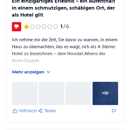
Ein einzigartiges Erlebnis – ein Aufenthalt
in einem schmutzigen, schäbigen Ort, der
als Hotel gilt
1
/ 6
Ich nehme mir die Zeit, Sie davor zu warnen, in einem
Haus zu übernachten, das es wagt, sich als 4-Sterne-
Hotel zu bezeichnen – dem Novotel Athens der
Accor-Gruppe.
Mehr anzeigen
Es spielt keine Rolle, dass ich als Statuskunde einen
frühen Check-in, einen späten Check-out sowie ein
kostenloses Upgrade auf ein Executive-Zimmer im 5.
+
10
Stock erhalten habe. Warum? Ich ermutige Sie, meine
Erfahrungen während meines Aufenthalts in diesem
Hotel sowie meine Erfahrungen mit dem Accor
Hilfreich
Teilen
Customer Care zu lesen.
Natürlich ist es schwierig,…