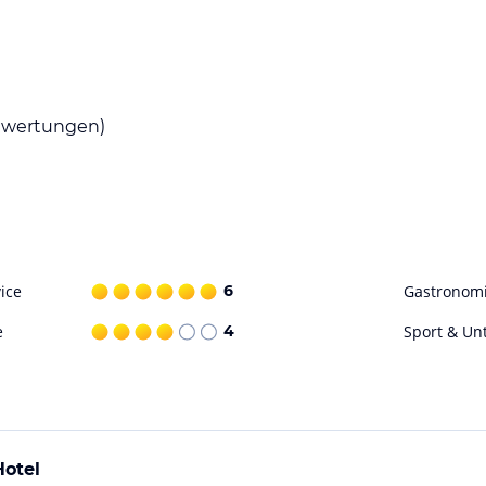
wertungen)
ice
6
Gastronom
e
4
Sport & Un
Hotel