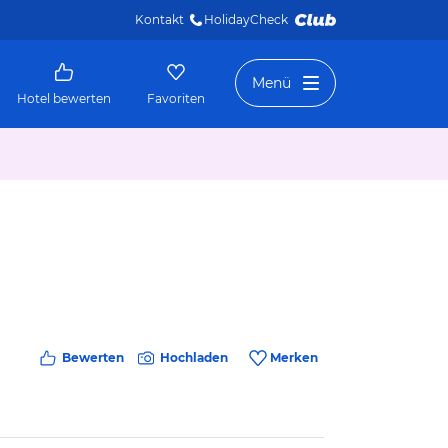
Kontakt
HolidayCheck 
Menü
Hotel bewerten
Favoriten
Bewerten
Hochladen
Merken