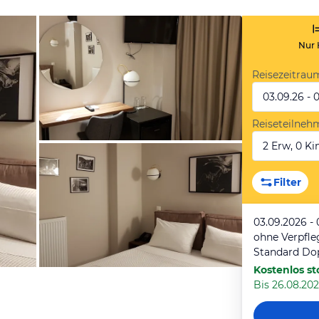
Nur 
Reisezeitrau
03.09.26 - 
Reiseteilneh
2 Erw, 0 Kin
von Peggy, Oktober 2019
Filter
03.09.2026 -
ohne Verpfl
Standard Do
Kostenlos st
Bis 26.08.202
von Peggy, Oktober 2019