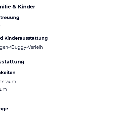
ilie & Kinder
etreuung
r
d Kinderausstattung
gen-/Buggy-Verleih
sstattung
hkeiten
ltsraum
aum
lage
r