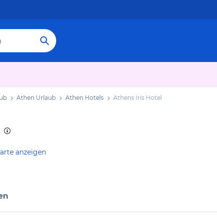
aub
Athen Urlaub
Athen Hotels
Athens Iris Hotel
arte anzeigen
en