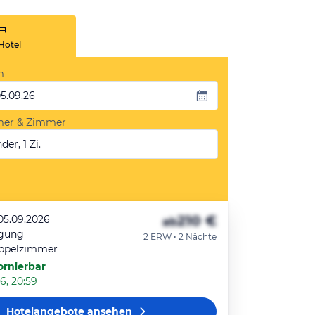
Hotel
m
05.09.26
mer & Zimmer
der, 1 Zi.
210 €
 05.09.2026
ab
egung
2 ERW • 2 Nächte
ppelzimmer
ornierbar
6, 20:59
Hotelangebote
ansehen