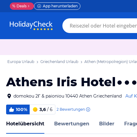
%
Deals
App herunterladen
Europa Urlaub
Griechenland Urlaub
Athen (Metropolregion) Url
Athens Iris Hotel
domokou 2Γ & paioniou 10440 Athen Griechenland
Auf K
100%
3,6
/ 6
2
Bewertungen
Hotelübersicht
Bewertungen
Bilder
Frag