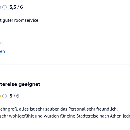
3,5
/ 6
t guter roomservice
ten
len
dtereise geeignet
5
/ 6
sehr groß, alles ist sehr sauber, das Personal sehr freundlich.
 sehr wohlgefühlt und würden für eine Städtereise nach Athen je