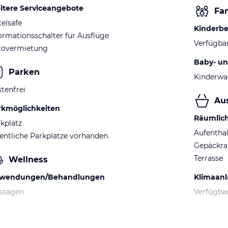
itere Serviceangebote
Fam
elsafe
Kinderb
ormationsschalter für Ausflüge
Verfügba
tovermietung
Baby- un
Parken
Kinderwa
tenfrei
Au
rkmöglichkeiten
Räumlic
kplatz
Aufentha
entliche Parkplätze vorhanden
Gepäckr
Terrasse
Wellness
wendungen/Behandlungen
Klimaan
ssagen
Verfügba