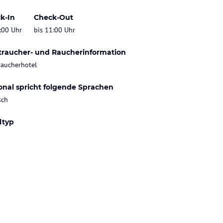
k-In
Check-Out
:00 Uhr
bis 11:00 Uhr
traucher- und Raucherinformation
raucherhotel
onal spricht folgende Sprachen
sch
ltyp