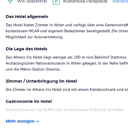
Wifi kostenfrei
Kostenlose Parkplätze
Weitere
Das Hotel allgemein
Das Hotel bietet Zimmer in Athen und verfügt über eine Gemeinschaft
kostenlosem WLAN und eigenem Badezimmer bereitgestellt. Die Unter
Möglichkeit zur Autovermietung.
Die Lage des Hotels
Das Athens Iris Hotel liegt weniger als 200 m vom Bahnhof Stathmos L
Archäologischen Nationalmuseum in Athen gelegen. In der Nähe befin
und die Metro-Station Omonia.
Zimmer / Unterbringung im Hotel
Die Zimmer im Athens Iris Hotel sind mit einem Kleiderschrank und e
Gastronomie im Hotel
Gäste können ein als Buffet oder kontinentales Frühstück genießen.
Mehr anzeigen
Hinweis:
Verfasst von HolidayCheck mit Hilfe von KI. Alle Angaben 