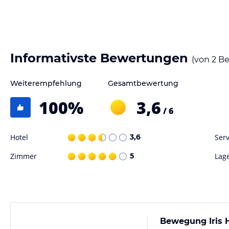
verbindlichen
Angebotsdetails
des jeweiligen Veranstalters.
Informativste Bewertungen
(von
2
Be
Weiterempfehlung
Gesamtbewertung
100
%
3,6
/ 6
Hotel
3,6
Serv
Zimmer
5
Lag
Bewegung Iris 