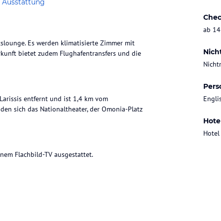
 Ausstattung
Chec
ab 14
slounge. Es werden klimatisierte Zimmer mit
Nich
kunft bietet zudem Flughafentransfers und die
Nicht
Pers
arissis entfernt und ist 1,4 km vom
Engli
den sich das Nationaltheater, der Omonia-Platz
Hote
Hotel
inem Flachbild-TV ausgestattet.
ohne Gewähr. Bitte lies vor der Buchung die