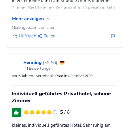
in erster Reihe direkt am Strand. Schöne, moderne
Zimmer. Recht kleines Restaurant mit Speisen in sehr
guter Qualität. Service sehr freundlich und bemüht.
Mehr anzeigen
Meilengutschrift erhalten
Hilfreich
Teilen
Henning
(
56-60
)
141
Bewertungen
Vor 6 Jahren • Verreist als Paar im Oktober 2019
Individuell geführtes Privathotel, schöne
Zimmer
5
/ 6
kleines, individuell geführtes Hotel. Sehr ruhig am