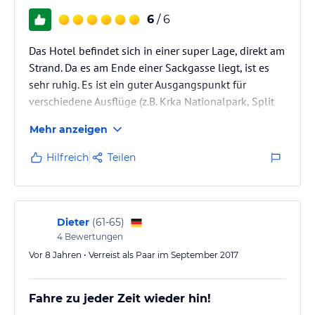
6
/ 6
Das Hotel befindet sich in einer super Lage, direkt am
Strand. Da es am Ende einer Sackgasse liegt, ist es
sehr ruhig. Es ist ein guter Ausgangspunkt für
verschiedene Ausflüge (z.B. Krka Nationalpark, Split
etc.). Das Personal ist ausgesprochen freundlich und
Mehr anzeigen
spricht gutes Deutsch.
Hilfreich
Teilen
Dieter
(
61-65
)
4
Bewertungen
Vor 8 Jahren • Verreist als Paar im September 2017
Fahre zu jeder Zeit wieder hin!