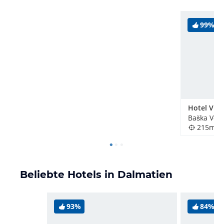
99%
Hotel Vill
Baška Voda
215m
Beliebte Hotels in Dalmatien
93%
84%