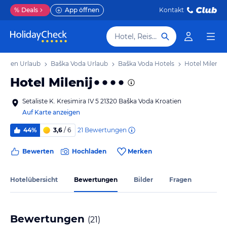
%
Deals
App öffnen
Kontakt
Hotel, Reiseziel
atien Urlaub
Baška Voda Urlaub
Baška Voda Hotels
Hotel Milenij
Hotel Milenij
Setaliste K. Kresimira IV 5 21320 Baška Voda Kroatien
Auf Karte anzeigen
21
Bewertungen
44%
3,6
/ 6
Bewerten
Hochladen
Merken
Hotelübersicht
Bewertungen
Bilder
Fragen
Bewertungen
(
21
)