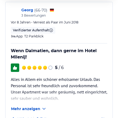
Georg
(
66-70
)
3
Bewertungen
Vor 8 Jahren • Verreist als Paar im Juni 2018
Verifizierter Aufenthalt
App. T2 Parkblick
Wenn Dalmatien, dann gerne im Hotel
Milenij!
5
/ 6
Alles in Allem ein schöner erholsamer Urlaub. Das
Personal ist sehr freundlich und zuvorkommend.
Unser Apartment war sehr geräumig, nett eingerichtet,
sehr sauber und wohnlich.
Wir fühlten uns sehr gut aufgehoben, wurden gut
Mehr anzeigen
verpflegt und würden jeder Zeit wieder in dieses
Hotel reisen.