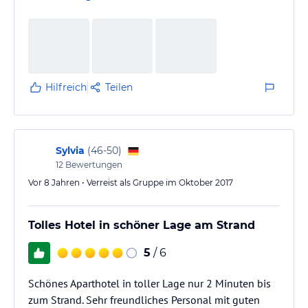
unbezahlbar.
Empfangen wurden wir von äußerst freundlichem
und herzlichem Personal mit einem leckeren
Begrüßungstrunk, sogar die Koffer wurden uns aufs
Zimmer gebracht. Das ganze Hotel ist freundlich, hell
Hilfreich
Teilen
und sauber. Wem Treppen zu mühselig sind, nutzt
einfach den Aufzug.…
Sylvia
(
46-50
)
12
Bewertungen
Vor 8 Jahren • Verreist als Gruppe im Oktober 2017
Tolles Hotel in schöner Lage am Strand
5
/ 6
Schönes Aparthotel in toller Lage nur 2 Minuten bis
zum Strand. Sehr freundliches Personal mit guten