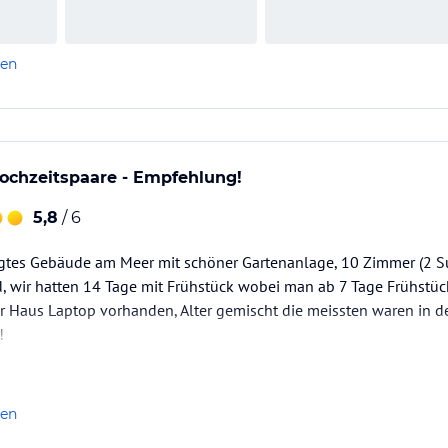
len
ochzeitspaare - Empfehlung!
5,8
/ 6
legtes Gebäude am Meer mit schöner Gartenanlage, 10 Zimmer (2 S
nd, wir hatten 14 Tage mit Frühstück wobei man ab 7 Tage Frühstück
r Haus Laptop vorhanden, Alter gemischt die meissten waren in d
!
ir haben dort am Strand (Miami/Enterprise Beach) geheiratet und
rd hauptsächlich von Einheimischen…
len