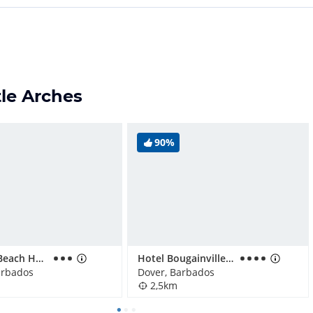
tle Arches
90%
Butterfly Beach Hotel
Hotel Bougainvillea Beach Resort
arbados
Dover, Barbados
2,5km