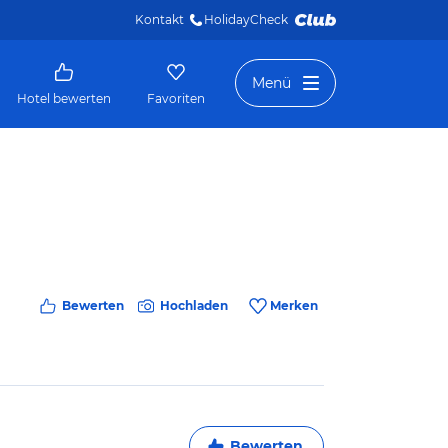
Kontakt
HolidayCheck 
Menü
Hotel bewerten
Favoriten
Bewerten
Hochladen
Merken
Bewerten