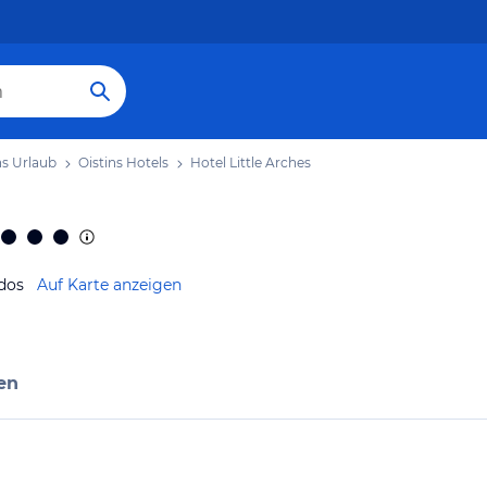
ns Urlaub
Oistins Hotels
Hotel Little Arches
dos
Auf Karte anzeigen
en