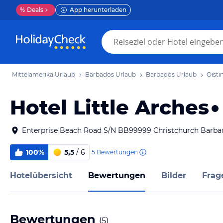
%
Deals
App herunterladen
Mittelamerika Urlaub
Barbados Urlaub
Barbados Urlaub
Oisti
Hotel Little Arches
Enterprise Beach Road S/N BB99999 Christchurch Barba
100%
5,5
/ 6
5
Bewertungen
Hotelübersicht
Bewertungen
Bilder
Frag
Bewertungen
(
5
)