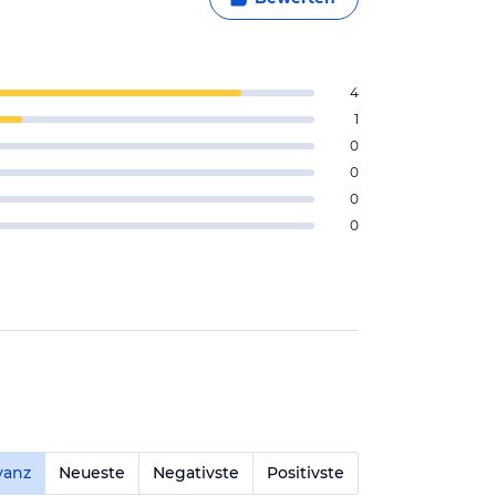
4
1
0
0
0
0
vanz
Neueste
Negativste
Positivste