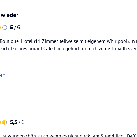
 wieder
5
/ 6
 Boutique+Hotel (11 Zimmer, teilweise mit eigenem Whirlpool). I
ach. Dachrestaurant Cafe Luna gehört für mich zu de Topadtessen
len
5,5
/ 6
 ist wunderschön, auch wenn es nicht direkt am Strand liegt. Daf