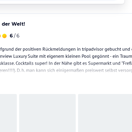
 der Welt!
6
/ 6
fgrund der positiven Rückmeldungen in tripadvisor gebucht und e
view Luxury Suite mit eigenem kleinen Pool gegönnt - ein Traum!
klasse. Cocktails super! In der Nähe gibt es Supermarkt und "Fr
eren!!!!). D. h. man kann sich einigermaßen preiswert selbst versorg
ete Küchenzeile. Falls Ihr das Hotel bucht: viele Grüße…