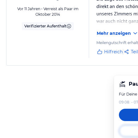
direkt an den schöns
Vor 11 Jahren • Verreist als Paar im
unseres Zimmers mit
Oktober 2014
war auch nicht gan
Verifizierter Aufenthalt
Ausflug mit dem Ka
Mehr anzeigen
Wir kommen gerne 
Meilengutschrift erhal
Hilfreich
Tei
Pau
Für Deine
09.08. - 07