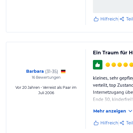
Hilfreich
Tei
Ein Traum für H
Barbara
(
31-35
)
kleines, sehr gepf
16
Bewertungen
verteilt, top Zusta
Vor 20 Jahren • Verreist als Paar im
Internetzugang übe
Juli 2006
Ende 30, kinderfrei!
Mehr anzeigen
Es war alles top, w
bewachte Strand wi
Hilfreich
Tei