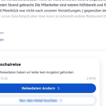
ten Strand gebracht. Die Mitarbeiter sind extrem hilfsbereit und f
 Meerblick war nicht nach unseren Vorstellungen. ( gegenüber der
z unser Geschmack,aber man kann ja jederzeit andere Restaurant 
tamaran war traumhaft.
wieder!
ten
len
schalreise
 Reisedaten haben wir leider kein Angebot gefunden.
.10.26
2
ERW
Reisedaten ändern
Nur das Hotel buchen