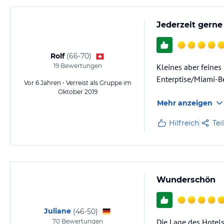
Jederzeit gerne
Rolf
(
66-70
)
19
Bewertungen
Kleines aber feines
Enterptise/Miami-Be
Vor 6 Jahren • Verreist als Gruppe im
Oktober 2019
Mehr anzeigen
Hilfreich
Tei
Wunderschön
Juliane
(
46-50
)
Die Lage des Hotels
70
Bewertungen