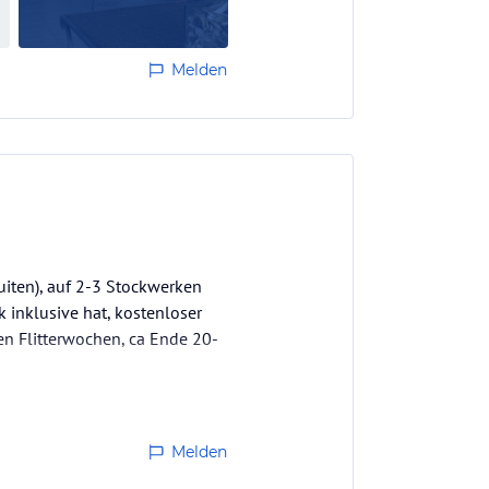
Melden
uiten), auf 2-3 Stockwerken
 inklusive hat, kostenloser
en Flitterwochen, ca Ende 20-
 es war wunderschön! Der
Melden