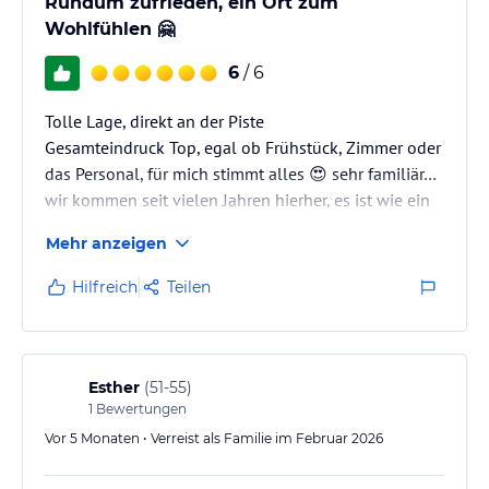
Rundum zufrieden, ein Ort zum
Wohlfühlen 🤗
6
/ 6
Tolle Lage, direkt an der Piste
Gesamteindruck Top, egal ob Frühstück, Zimmer oder
das Personal, für mich stimmt alles 😍 sehr familiär…
wir kommen seit vielen Jahren hierher, es ist wie ein
zweites Zuhause
Mehr anzeigen
Hilfreich
Teilen
Esther
(
51-55
)
1
Bewertungen
Vor 5 Monaten • Verreist als Familie im Februar 2026