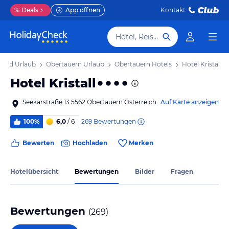
%
Deals
App öffnen
Kontakt
Hotel, Reiseziel
Land Urlaub
Obertauern Urlaub
Obertauern Hotels
Hotel Kristall
Hotel Kristall
Seekarstraße 13 5562 Obertauern Österreich
Auf Karte anzeigen
269
Bewertungen
100%
6,0
/ 6
Bewerten
Hochladen
Merken
Hotelübersicht
Bewertungen
Bilder
Fragen
Bewertungen
(
269
)