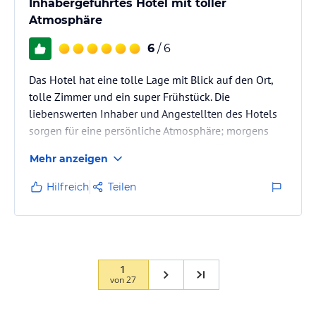
Inhabergeführtes Hotel mit toller
Atmosphäre
6
/ 6
Das Hotel hat eine tolle Lage mit Blick auf den Ort,
tolle Zimmer und ein super Frühstück. Die
liebenswerten Inhaber und Angestellten des Hotels
sorgen für eine persönliche Atmosphäre; morgens
überbringt der Senior des Hotels beim Frühstück die
Mehr anzeigen
Wetterprognose und die aktuellen
Schneebedingungen persönlich allen Gästen.
Hilfreich
Teilen
1
von
27