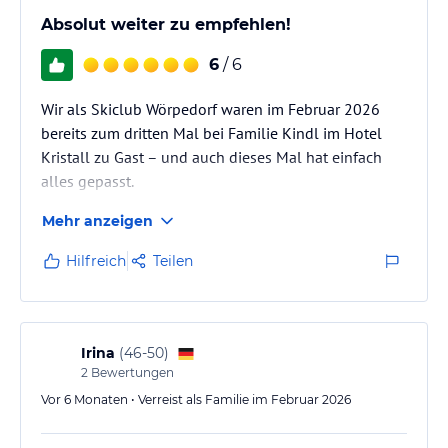
Absolut weiter zu empfehlen!
6
/ 6
Wir als Skiclub Wörpedorf waren im Februar 2026
bereits zum dritten Mal bei Familie Kindl im Hotel
Kristall zu Gast – und auch dieses Mal hat einfach
alles gepasst.
Mehr anzeigen
Das toll renovierte, moderne Haus präsentiert sich in
bestem Zustand und verbindet Komfort mit einer
Hilfreich
Teilen
warmen, familiären Atmosphäre. Roland und Traute
schaffen es mit ihrer herzlichen Art, dass man sich
vom ersten Moment an wohlfühlt. Auch die Senior-
Gastgeber Dieter und Lotte tragen mit ihren
Irina
(
46-50
)
charmanten Wetterprognosen und vielen
2
Bewertungen
freundlichen Worten…
Vor 6 Monaten • Verreist als Familie im Februar 2026