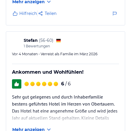
Mehr anzeigen
besuchen möchte, ist beim optionale Angebot,
abends im Hotel zu essen, sehr gut aufgehoben.
Hilfreich
Teilen
Zum entspannen ist das vorhandene Saunaangebot
voll ausreichend.
Stefan
(
56-60
)
1
Bewertungen
Vor 4 Monaten • Verreist als Familie im März 2026
Ankommen und Wohlfühlen!
6
/ 6
Sehr gut gelegenes und durch Inhaberfamilie
bestens geführtes Hotel im Herzen von Obertauern.
Das Hotel hat eine angenehme Größe und wird jedes
Jahr auf aktuellen Stand gehalten. Kleine Details
machen den Unterschied!!!
Mehr anzeigen