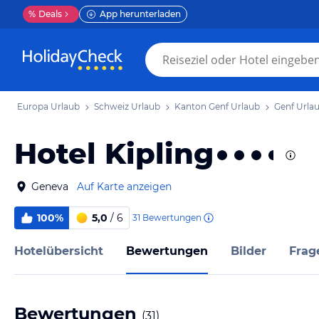
%
Deals
App herunterladen
Europa Urlaub
Schweiz Urlaub
Kanton Genf Urlaub
Genf Urla
Hotel Kipling
Geneva
Auf Karte anzeigen
100%
5,0
/ 6
31
Bewertungen
Hotelübersicht
Bewertungen
Bilder
Frag
Bewertungen
(
31
)