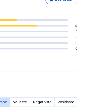
11
19
1
0
0
0
vanz
Neueste
Negativste
Positivste