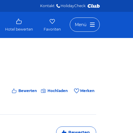
Kontakt
HolidayCheck 
Menü
Hotel bewerten
Favoriten
Bewerten
Hochladen
Merken
Bewerten