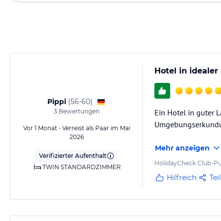
Hotel in ideale
Pippi
(
56-60
)
3
Bewertungen
Ein Hotel in guter 
Umgebungserkund
Vor 1 Monat • Verreist als Paar im Mai
2026
Mehr anzeigen
Verifizierter Aufenthalt
HolidayCheck Club-Pu
TWIN STANDARDZIMMER
Hilfreich
Tei