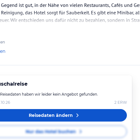
Gegend ist gut, in der Nähe von vielen Restaurants, Cafés und G
einigung, das Hotel sorgt für Sauberkeit. Es gibt eine Minibar, al
teuer. Wir entschieden uns dafür nicht zu bezahlen, sondern in Str
ten
len
schalreise
 Reisedaten haben wir leider kein Angebot gefunden.
.10.26
2
ERW
Reisedaten ändern
Nur das Hotel buchen