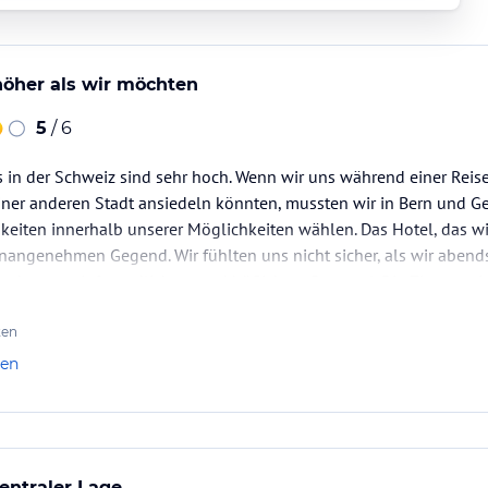
 höher als wir möchten
5
/ 6
ls in der Schweiz sind sehr hoch. Wenn wir uns während einer Reis
iner anderen Stadt ansiedeln könnten, mussten wir in Bern und Ge
eiten innerhalb unserer Möglichkeiten wählen. Das Hotel, das wi
 unangenehmen Gegend. Wir fühlten uns nicht sicher, als wir abend
t sehr gut mit freundlichem und höflichem Personal. Die Zimmer s
ten
len
zentraler Lage