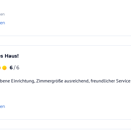
ten
len
es Haus!
6
/ 6
bene Einrichtung, Zimmergröße ausreichend, freundlicher Service
len