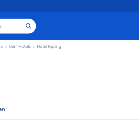
ub
Genf Hotels
Hotel Kipling
en