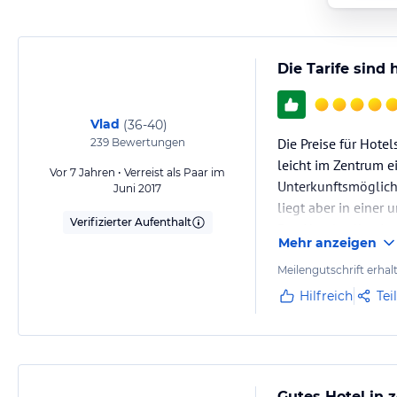
Die Tarife sind
Vlad
(
36-40
)
Die Preise für Hote
239
Bewertungen
leicht im Zentrum e
Vor 7 Jahren • Verreist als Paar im
Unterkunftsmöglichk
Juni 2017
liegt aber in einer
Verifizierter Aufenthalt
Das Hotel selbst is
Mehr anzeigen
Meilengutschrift erhal
Hilfreich
Tei
Gutes Hotel in 