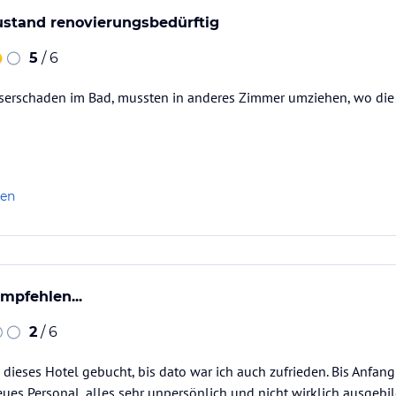
ustand renovierungsbedürftig
5
/ 6
serschaden im Bad, mussten in anderes Zimmer umziehen, wo die 
len
mpfehlen...
2
/ 6
h dieses Hotel gebucht, bis dato war ich auch zufrieden. Bis Anfa
es Personal, alles sehr unpersönlich und nicht wirklich ausgebild