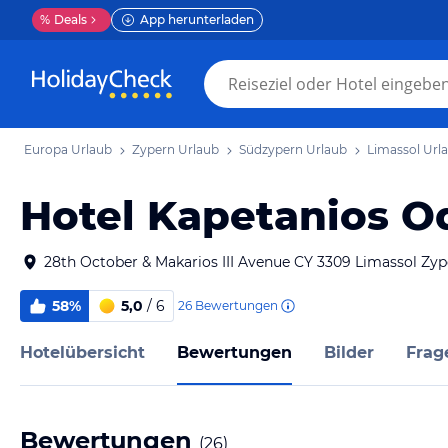
%
Deals
App herunterladen
Europa Urlaub
Zypern Urlaub
Südzypern Urlaub
Limassol Url
Hotel Kapetanios O
28th October & Makarios III Avenue CY 3309 Limassol Zyp
58%
5,0
/ 6
26
Bewertungen
Hotelübersicht
Bewertungen
Bilder
Frag
Bewertungen
(
26
)