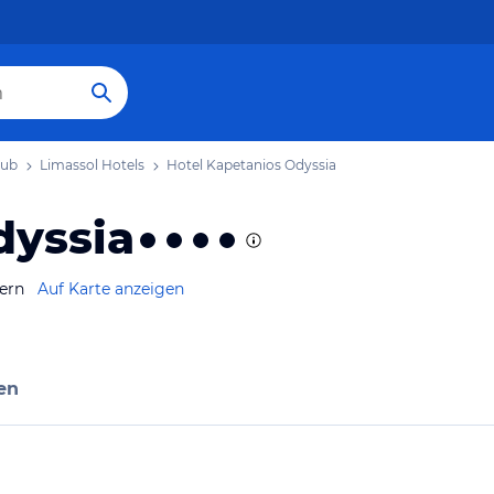
aub
Limassol Hotels
Hotel Kapetanios Odyssia
dyssia
ern
Auf Karte anzeigen
en