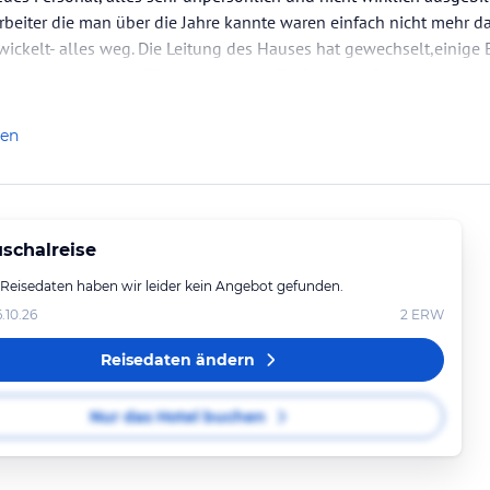
arbeiter die man über die Jahre kannte waren einfach nicht mehr da.
ickelt- alles weg. Die Leitung des Hauses hat gewechselt,einige
dessen kam aus der Tüte bzw. aus der Tiefkühlung.Bin die…
len
schalreise
 Reisedaten haben wir leider kein Angebot gefunden.
6.10.26
2
ERW
Reisedaten ändern
Nur das Hotel buchen