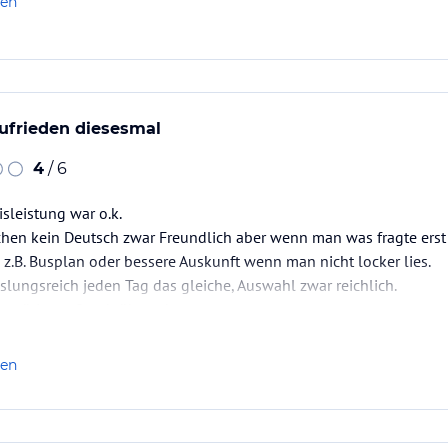
len
 zufrieden diesesmal
4
/ 6
isleistung war o.k.
achen kein Deutsch zwar Freundlich aber wenn man was fragte erst
.B. Busplan oder bessere Auskunft wenn man nicht locker lies.
lungsreich jeden Tag das gleiche, Auswahl zwar reichlich.
s nötigste. Staub übersah man.
, wie wir dies sagten meinte der Hausmeister nein da ist nichts, bi
ie es doch gesehn und gemacht.…
len