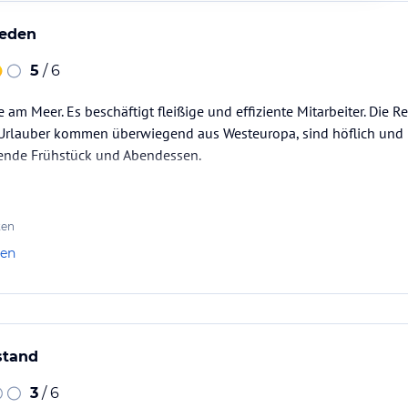
ieden
5
/ 6
 am Meer. Es beschäftigt fleißige und effiziente Mitarbeiter. Die R
e Urlauber kommen überwiegend aus Westeuropa, sind höflich und
ende Frühstück und Abendessen.
ten
len
stand
3
/ 6