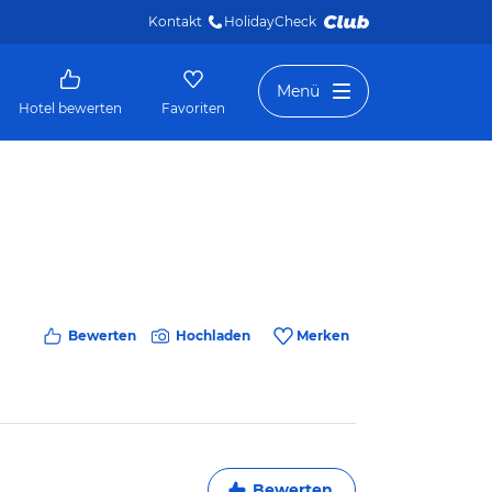
Kontakt
HolidayCheck 
Menü
Hotel bewerten
Favoriten
Bewerten
Hochladen
Merken
Bewerten