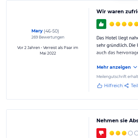
Wir waren zufr
Mary
(
46-50
)
Das Hotel liegt nahe
269
Bewertungen
sehr gründlich. Di
Vor 2 Jahren • Verreist als Paar im
auch das hervorrag
Mai 2022
Mehr anzeigen
Meilengutschrift erhal
Hilfreich
Tei
Nehmen sie Ab