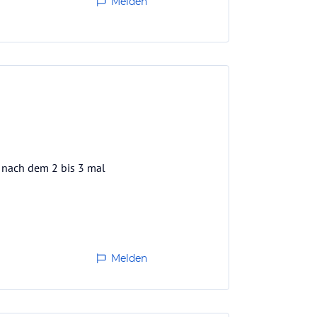
Melden
 nach dem 2 bis 3 mal
s wir nicht locker liesen. Dann
Melden