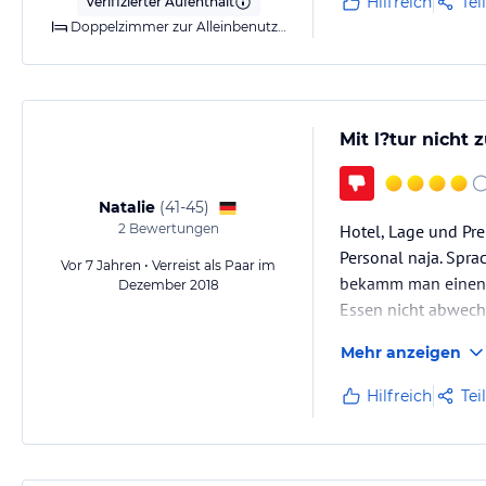
Hilfreich
Tei
Verifizierter Aufenthalt
Doppelzimmer zur Alleinbenutzung mit Landblick
Mit l?tur nicht
Natalie
(
41-45
)
2
Bewertungen
Hotel, Lage und Pre
Personal naja. Spr
Vor 7 Jahren • Verreist als Paar im
bekamm man einen z
Dezember 2018
Essen nicht abwechs
Putzpersonal nur da
Mehr anzeigen
Mein Bett war kaputt
auf einmal haben S
Hilfreich
Tei