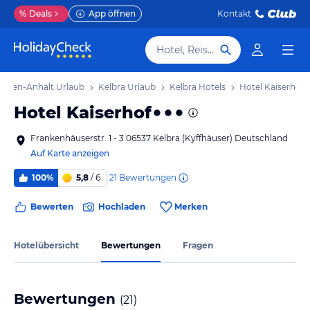
%
Deals
App öffnen
Kontakt
Hotel, Reiseziel
chsen-Anhalt Urlaub
Kelbra Urlaub
Kelbra Hotels
Hotel Kaiserhof
Hotel Kaiserhof
Frankenhäuserstr. 1 - 3 06537 Kelbra (Kyffhäuser) Deutschland
Auf Karte anzeigen
21
Bewertungen
100%
5,8
/ 6
Bewerten
Hochladen
Merken
Hotelübersicht
Bewertungen
Fragen
Bewertungen
(
21
)