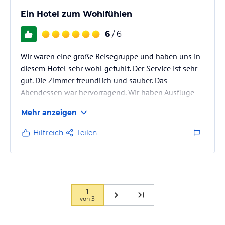
Ein Hotel zum Wohlfühlen
6
/ 6
Wir waren eine große Reisegruppe und haben uns in
diesem Hotel sehr wohl gefühlt. Der Service ist sehr
gut. Die Zimmer freundlich und sauber. Das
Abendessen war hervorragend. Wir haben Ausflüge
nach Kyffhäuser und nach Quedlinburg und
Mehr anzeigen
Wernigerode unternommen.
Hilfreich
Teilen
1
von
3