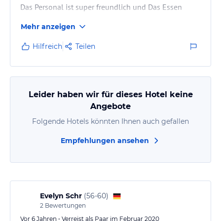
Das Personal ist super freundlich und Das Essen
spitze
Mehr anzeigen
Wir kommen wieder
Hilfreich
Teilen
Leider haben wir für dieses Hotel keine
Angebote
Folgende Hotels könnten Ihnen auch gefallen
Empfehlungen ansehen
Evelyn Schr
(
56-60
)
2
Bewertungen
Vor 6 Jahren • Verreist als Paar im Februar 2020