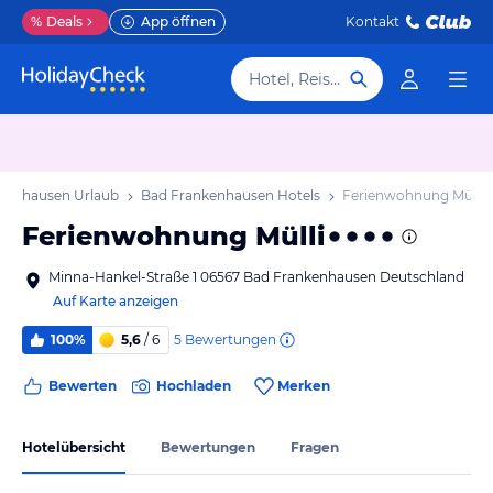
%
Deals
App öffnen
Kontakt
Hotel, Reiseziel
kenhausen Urlaub
Bad Frankenhausen Hotels
Ferienwohnung Mülli
Ferienwohnung Mülli
Minna-Hankel-Straße 1 06567 Bad Frankenhausen Deutschland
Auf Karte anzeigen
5
Bewertungen
100%
5,6
/ 6
Bewerten
Hochladen
Merken
Hotelübersicht
Bewertungen
Fragen