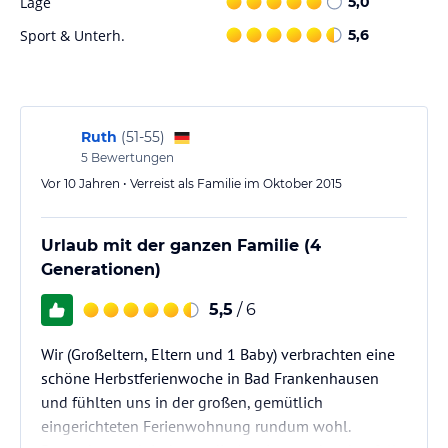
Lage
5,0
Sport und Unterhaltung
Sport & Unterh.
5,6
In der Ferienwohnung Mülli können Sie Tischtennis spielen und
die Umgebung eignet sich perfekt zum Radfahren. Die Gegend
bietet auch schöne Wanderwege, auf denen Sie die Natur
erkunden können.
Ruth
(
51-55
)
Hinweis:
Verfasst von HolidayCheck mit Hilfe von KI. Alle
5
Bewertungen
Angaben ohne Gewähr. Bitte lies vor der Buchung die
Vor 10 Jahren • Verreist als Familie im Oktober 2015
verbindlichen
Angebotsdetails
des jeweiligen Veranstalters.
Urlaub mit der ganzen Familie (4
Generationen)
5,5
/ 6
Wir (Großeltern, Eltern und 1 Baby) verbrachten eine
schöne Herbstferienwoche in Bad Frankenhausen
und fühlten uns in der großen, gemütlich
eingerichteten Ferienwohnung rundum wohl.