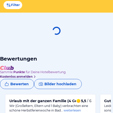
Filter
Bewertungen
Sammle
Punkte
für Deine Hotelbewertung.
Kostenlos anmelden
Bewerten
Bilder hochladen
Urlaub mit der ganzen Familie (4 Generationen)
5,5
/ 6
Gut 
Wir (Großeltern, Eltern und 1 Baby) verbrachten eine
Leide
schöne Herbstferienwoche in Bad…
weiterlesen
sonst