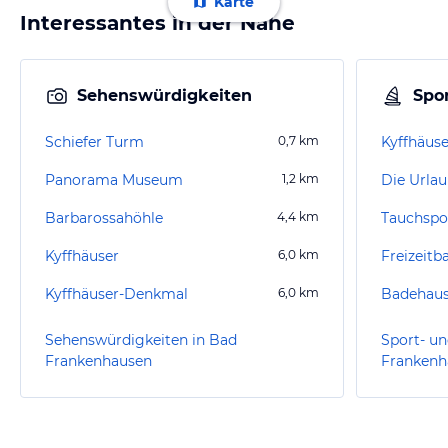
Karte
Interessantes in der Nähe
Sehenswürdigkeiten
Spor
Schiefer Turm
0,7
km
Kyffhäus
Panorama Museum
1,2
km
Die Urla
Barbarossahöhle
4,4
km
Kyffhäuser
6,0
km
Freizeitb
Kyffhäuser-Denkmal
6,0
km
Badehaus
Sehenswürdigkeiten in Bad
Sport- un
Frankenhausen
Frankenh