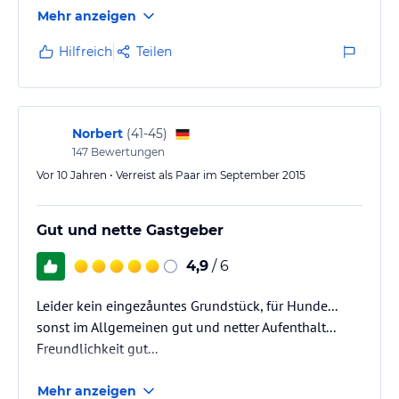
Besonders praktisch war die Anmietung der ebenfalls
Mehr anzeigen
schönen und gemütlichen kleineren Ferienwohnung
für die Urgroßeltern. Die Ferienwohnungen bieten
Hilfreich
Teilen
sehr gute Voraussetzungen für einen gelungenen 4-
Generationen-Aufenenthalt unter einem Dach! Die
Gastgeber waren sehr freundlich und hilfsbereit.
Norbert
(
41-45
)
147
Bewertungen
Vor 10 Jahren • Verreist als Paar im September 2015
Gut und nette Gastgeber
4,9
/ 6
Leider kein eingezåuntes Grundstück, für Hunde...
sonst im Allgemeinen gut und netter Aufenthalt...
Freundlichkeit gut...
Mehr anzeigen