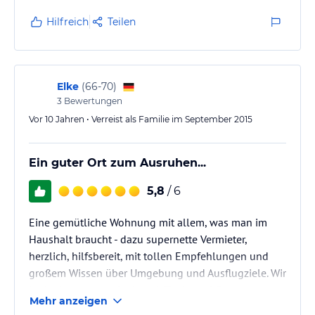
Hilfreich
Teilen
Elke
(
66-70
)
3
Bewertungen
Vor 10 Jahren • Verreist als Familie im September 2015
Ein guter Ort zum Ausruhen...
5,8
/ 6
Eine gemütliche Wohnung mit allem, was man im
Haushalt braucht - dazu supernette Vermieter,
herzlich, hilfsbereit, mit tollen Empfehlungen und
großem Wissen über Umgebung und Ausflugziele. Wir
bedanken uns noch einmal für den schönen
Mehr anzeigen
Aufenthalt, den wir in dieser Unterkunft haben