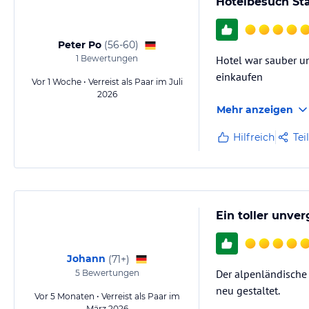
Hotelbesuch St
Peter Po
(
56-60
)
1
Bewertungen
Hotel war sauber u
einkaufen
Vor 1 Woche • Verreist als Paar im Juli
2026
Mehr anzeigen
Hilfreich
Tei
Ein toller unver
Johann
(
71+
)
Der alpenländische 
5
Bewertungen
neu gestaltet.
Vor 5 Monaten • Verreist als Paar im
März 2026