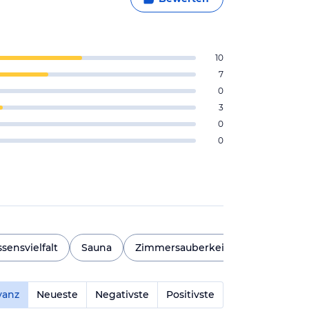
10
7
0
3
0
0
ssensvielfalt
Sauna
Zimmersauberkeit
Geschmac
vanz
Neueste
Negativste
Positivste