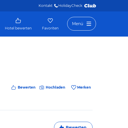
Kontakt
HolidayCheck 
Menü
Hotel bewerten
Favoriten
Bewerten
Hochladen
Merken
Bewerten