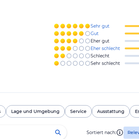
Sehr gut
Gut
Eher gut
Eher schlecht
Schlecht
Sehr schlecht
s
Lage und Umgebung
Service
Ausstattung
E
Sortiert nach:
Rele