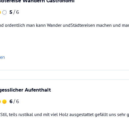
ädtereise Wandern Gastronomi
5
/ 6
nd ordentlich man kann Wander undStädtereisen machen und ma
len
gesslicher Aufenthalt
6
/ 6
Stil, teils rustikal und mit viel Holz ausgestattet gefällt uns seh