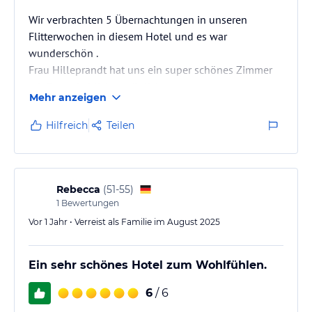
Wir verbrachten 5 Übernachtungen in unseren
Flitterwochen in diesem Hotel und es war
wunderschön .
Frau Hilleprandt hat uns ein super schönes Zimmer
mit Zugspitzblick ermöglicht.
Mehr anzeigen
Das Hotel ist sehr sauber und das Frühstück perfekt,
absolut zu empfehlen!
Hilfreich
Teilen
Die Gastgeberin ist sehr nett und komplett hilfsbereit
.
Wir werden auf jedenfall wieder kommen !!
Rebecca
(
51-55
)
1
Bewertungen
Vor 1 Jahr • Verreist als Familie im August 2025
Ein sehr schönes Hotel zum Wohlfühlen.
6
/ 6