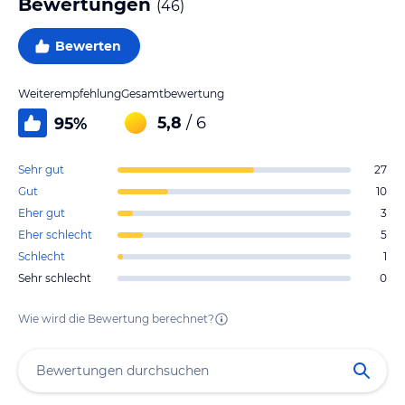
Bewertungen
(
46
)
Bewerten
Weiterempfehlung
Gesamtbewertung
5,8
/ 6
95
%
Sehr gut
27
Gut
10
Eher gut
3
Eher schlecht
5
Schlecht
1
Sehr schlecht
0
Wie wird die Bewertung berechnet?