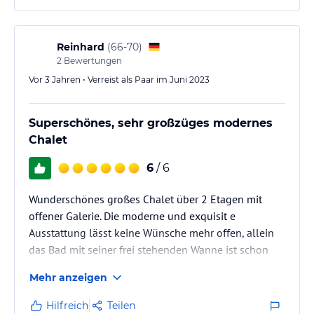
Emojis,die man immer einen Tag vorher auswählen
kann. Lecker .....
Auch die mit Liebe angemalten Frühstückseier.
Reinhard
(
66-70
)
Die Eigentümerin ist jeden Tag mit Rat und Tat zur…
2
Bewertungen
Vor 3 Jahren • Verreist als Paar im Juni 2023
Superschönes, sehr großzüges modernes
Chalet
6
/ 6
Wunderschönes großes Chalet über 2 Etagen mit
offener Galerie. Die moderne und exquisit e
Ausstattung lässt keine Wünsche mehr offen, allein
das Bad mit seiner frei stehenden Wanne ist schon
ein Highlight. Der sehr große Balkon mit Esstisch, 4
Mehr anzeigen
Stühlen und zwei Liegen bieten einen tollen Ausblick
auf die Zugspitze. Wir haben uns mehr als wohl und
Hilfreich
Teilen