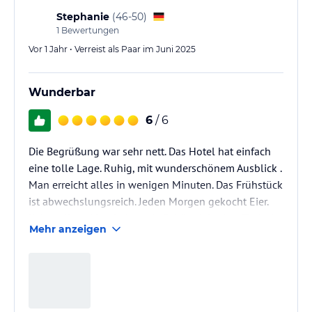
Stephanie
(
46-50
)
1
Bewertungen
Vor 1 Jahr • Verreist als Paar im Juni 2025
Wunderbar
6
/ 6
Die Begrüßung war sehr nett. Das Hotel hat einfach
eine tolle Lage. Ruhig, mit wunderschönem Ausblick .
Man erreicht alles in wenigen Minuten. Das Frühstück
ist abwechslungsreich. Jeden Morgen gekocht Eier.
liebevoll und lustig bemalt. Schön dekoriert. Typisch
Mehr anzeigen
bayrisch. Wir würden gerne wieder hier Urlaub
machen.