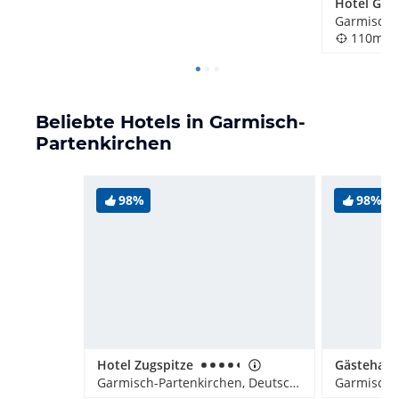
110m
Beliebte Hotels in Garmisch-
Partenkirchen
98%
98%
Hotel Zugspitze
Gästehaus
Garmisch-Partenkirchen, Deutschland