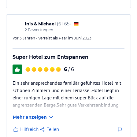
Inis & Michael
(
61-65
)
2
Bewertungen
Vor 3 Jahren • Verreist als Paar im Juni 2023
Super Hotel zum Entspannen
6
/ 6
Ein sehr ansprechendes familiär geführtes Hotel mit
schönen Zimmern und einer Terrasse .Hotel liegt in
einer ruhigen Lage mit einem super Blick auf die
angrenzenden Berge.Sehr gute Verkehrsanbindung
für Ausflüge .
Mehr anzeigen
Besonders hervorzuheben ist das ausgiebige
Frühstück ,welches in Liebe angerichtet wurde.
Hilfreich
Teilen
Das schönste die die liebevoll entworfenden