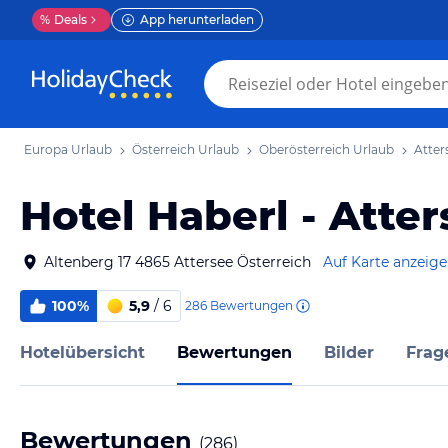
%
Deals
App herunterladen
Europa Urlaub
Österreich Urlaub
Oberösterreich Urlaub
Atter
Hotel Haberl - Atte
Altenberg 17 4865 Attersee Österreich
Auf Karte anzeig
100%
5,9
/ 6
286
Bewertungen
Hotelübersicht
Bewertungen
Bilder
Frag
Bewertungen
(
286
)