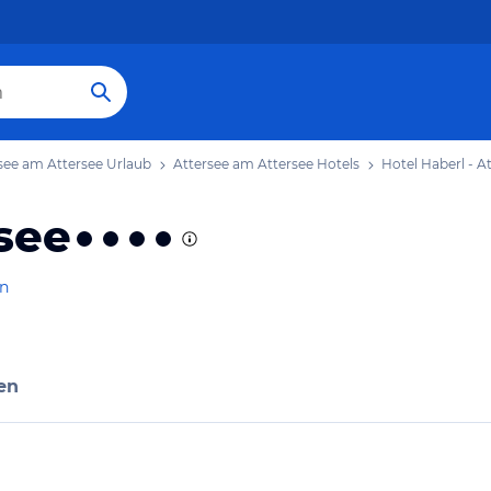
see am Attersee Urlaub
Attersee am Attersee Hotels
Hotel Haberl - A
rsee
en
en