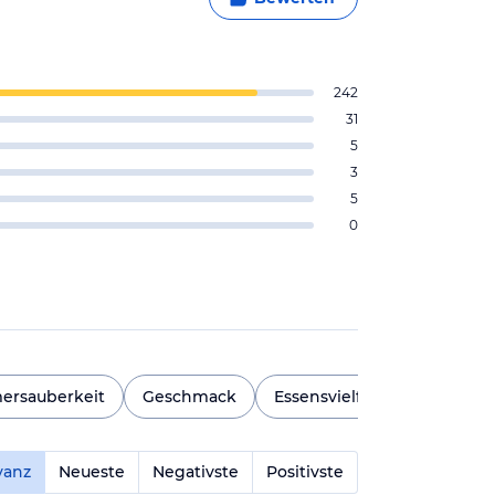
242
31
5
3
5
0
ersauberkeit
Geschmack
Essensvielfalt
Strand
vanz
Neueste
Negativste
Positivste