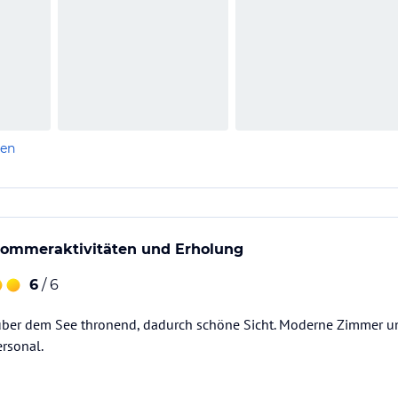
len
 Sommeraktivitäten und Erholung
6
/ 6
über dem See thronend, dadurch schöne Sicht. Moderne Zimmer u
ersonal.