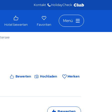
Kontakt
HolidayCheck 
Menü
Hotel bewerten
Favoriten
ttersee
Bewerten
Hochladen
Merken
Bewerten