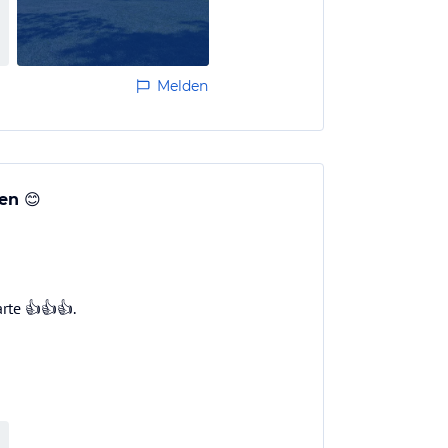
Melden
en 😊
rte 👍👍👍.