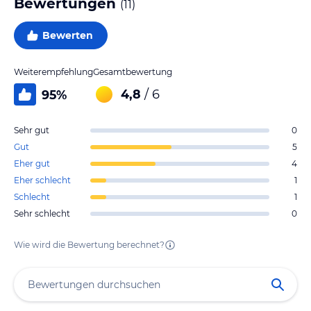
Bewertungen
(
11
)
Bewerten
Weiterempfehlung
Gesamtbewertung
4,8
/ 6
95
%
Sehr gut
0
Gut
5
Eher gut
4
Eher schlecht
1
Schlecht
1
Sehr schlecht
0
Wie wird die Bewertung berechnet?