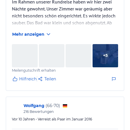
Im Rahmen unserer Rundreise haben wir hier zwei
Nächte gewohnt. Unser Zimmer war geräumig aber
nicht besonders schön eingerichtet. Es wirkte jedoch
sauber. Das Bad war klein und schon abgenutzt. Ab
und an funktionierte das Wasser nicht. Wir hatten
Mehr anzeigen
einen großen Balkon, der zum Pool ausgerichtet war.
Es gibt einen großen Pool und zwei kleine Pools. Alle
stinken sehr stark nach Chlor. Zudem gibt es einen
+
5
Billardtisch, der abends gut besucht ist. Das
Frühstück ist nicht besonders gut. Es gibt kaum
Meilengutschrift erhalten
Auswahl und…
Hilfreich
Teilen
Wolfgang
(
66-70
)
216
Bewertungen
Vor 10 Jahren • Verreist als Paar im Januar 2016