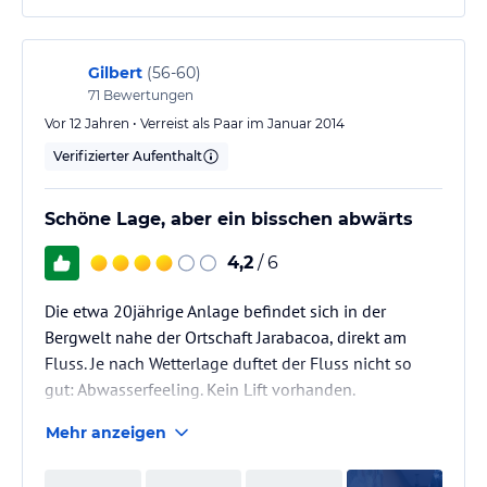
Gilbert
(
56-60
)
71
Bewertungen
Vor 12 Jahren • Verreist als Paar im Januar 2014
Verifizierter Aufenthalt
Schöne Lage, aber ein bisschen abwärts
4,2
/ 6
Die etwa 20jährige Anlage befindet sich in der
Bergwelt nahe der Ortschaft Jarabacoa, direkt am
Fluss. Je nach Wetterlage duftet der Fluss nicht so
gut: Abwasserfeeling. Kein Lift vorhanden.
Mehr anzeigen
Je nach Jahreszeit (wir waren im Januar da) ist eine
Herbstbekleidung empfehlenswert.