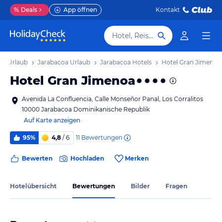
%
Deals
App öffnen
Kontakt
Hotel, Reiseziel
e) Urlaub
Jarabacoa Urlaub
Jarabacoa Hotels
Hotel Gran Jimenoa
Hotel Gran Jimenoa
Avenida La Confluencia, Calle Monseñor Panal, Los Corralitos
10000 Jarabacoa Dominikanische Republik
Auf Karte anzeigen
11
Bewertungen
95%
4,8
/ 6
Bewerten
Hochladen
Merken
Hotelübersicht
Bewertungen
Bilder
Fragen