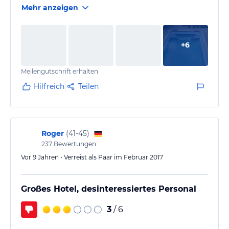
Mehr anzeigen
einen offenen Schrank mit Safe, eine Klimaanlage,
Fernseher und einen sehr großen Eckbalkon mit Blick
auf den Pool. Das Bad war klein, aber zweckmäßig.
+
6
Die Dusche hatte stets heißes Wasser. Morgens nach
dem Frühstück hatten wir für ca. 10 Minuten kein
Meilengutschrift erhalten
Wasser im Bad, da…
Hilfreich
Teilen
Roger
(
41-45
)
237
Bewertungen
Vor 9 Jahren • Verreist als Paar im Februar 2017
Großes Hotel, desinteressiertes Personal
3
/ 6