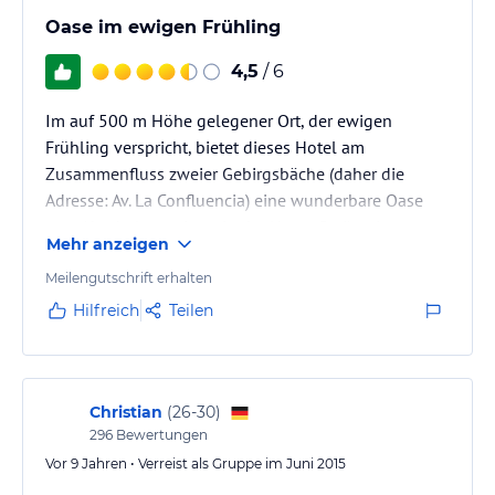
Oase im ewigen Frühling
4,5
/ 6
Im auf 500 m Höhe gelegener Ort, der ewigen
Frühling verspricht, bietet dieses Hotel am
Zusammenfluss zweier Gebirgsbäche (daher die
Adresse: Av. La Confluencia) eine wunderbare Oase
zum Abschalten mitten in der Natur. Geräumige
Mehr anzeigen
Zimmer mit Kühlschrank und Balkon. Im Garten gibt
es einen Pool und Whirlpool. Großer Parkplatz.
Meilengutschrift erhalten
Freundlicher, routinierter Empfang. Eine Adresse zum
Hilfreich
Teilen
Verweilen, zumal sich von hier aus etliche Ausflüge
und Wanderungen z.B. zu verschiedenen Wasserfällen
unternehmen lassen. Das dazu gehörige…
Christian
(
26-30
)
296
Bewertungen
Vor 9 Jahren • Verreist als Gruppe im Juni 2015