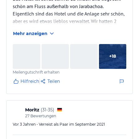
schön am Fluss außerhalb von Jarabachoa.
Eigentlich sind das Hotel und die Anlage sehr schön,
aber es wird etwas lieblos verwaltet. Wir hatten 2
Superior Zimmer mit Flussblick gebucht, ein Zimmer
Mehr anzeigen
war bei der Ankunft dann der Safe defekt und im
Erdgeschoss konnte die Balkontüre nicht
geschlossen werden. Nach Beschwerde bei der
+
18
Rezeption hieß es, die Probleme kenne man (warum
repariert man es dann nicht) und wir erhielten ein
Meilengutschrift erhalten
anderes Zimmer.
Die Deluxe Zimmer…
Hilfreich
Teilen
Moritz
(
31-35
)
27
Bewertungen
Vor 3 Jahren • Verreist als Paar im September 2021