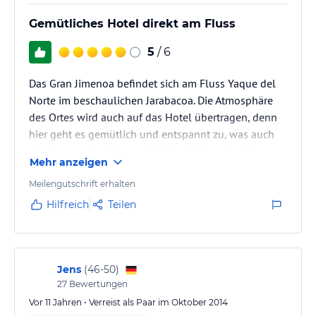
Gemütliches Hotel direkt am Fluss
5
/ 6
Das Gran Jimenoa befindet sich am Fluss Yaque del
Norte im beschaulichen Jarabacoa. Die Atmosphäre
des Ortes wird auch auf das Hotel übertragen, denn
hier geht es gemütlich und entspannt zu, was auch
durch stets eine Geräuschkulisse bildenden Fluss
Mehr anzeigen
unterstützt wird. Wer Lust hat, kann auch im kalten
Fluss baden oder die Hängebrücke direkt am Hotel
Meilengutschrift erhalten
auf die andere Flussseite nutzen. Die Zimmer des
Hilfreich
Teilen
Hotels sind schon etwas in die Jahre gekommen, für
den Preis aber vollkommen in Ordnung.
Jens
(
46-50
)
27
Bewertungen
Vor 11 Jahren • Verreist als Paar im Oktober 2014