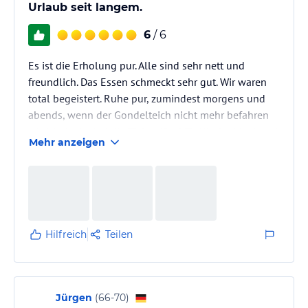
Urlaub seit langem.
6
/ 6
Es ist die Erholung pur. Alle sind sehr nett und
freundlich. Das Essen schmeckt sehr gut. Wir waren
total begeistert. Ruhe pur, zumindest morgens und
abends, wenn der Gondelteich nicht mehr befahren
wird. Jedoch sind die "Fahrreifen" für Kinder ideal und
Mehr anzeigen
macht ihnen total Spaß. Wir hatten ein Zimmer mit
Terrasse und ein Wetter total warm und schön.
Vielleicht noch ein kleiner Hinweis. Auch etwas an
Behinderte denken. Duscheinstieg viel zu hoch und
es wäre schön, wenn es im Schwimmbad eine Treppe
statt eine Leiter…
Hilfreich
Teilen
Jürgen
(
66-70
)