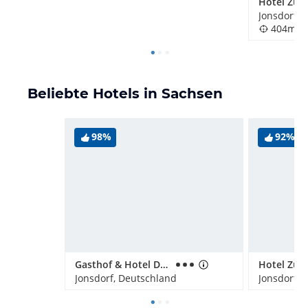
Jonsdorf, 
404m
Beliebte Hotels in Sachsen
98%
92%
Gasthof & Hotel Dammschenke
Jonsdorf, Deutschland
Jonsdorf, 