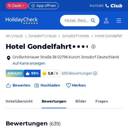
%
Deals
App öffnen
Kontakt
Hotel, Reiseziel
chsen Urlaub
Jonsdorf Urlaub
Jonsdorf Hotels
Hotel Gondelfahrt
Hotel Gondelfahrt
Großschönauer Straße 38 02796 Kurort Jonsdorf Deutschland
Auf Karte anzeigen
639
Bewertungen
AWARD
99%
5,8
/ 6
Bewerten
Hochladen
Merken
Hotelübersicht
Bewertungen
Bilder
Fragen
Bewertungen
(
639
)