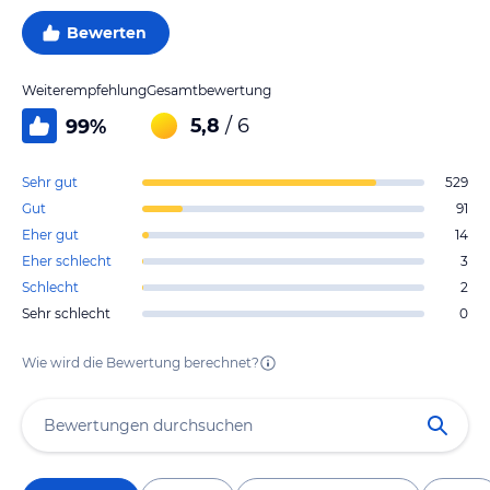
Bewerten
Weiterempfehlung
Gesamtbewertung
5,8
/ 6
99
%
Sehr gut
529
Gut
91
Eher gut
14
Eher schlecht
3
Schlecht
2
Sehr schlecht
0
Wie wird die Bewertung berechnet?