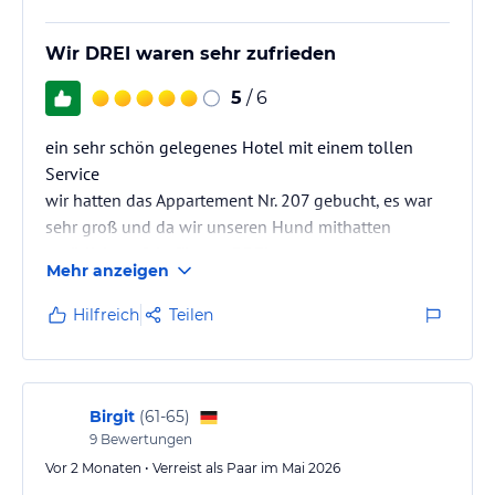
Wir DREI waren sehr zufrieden
5
/ 6
ein sehr schön gelegenes Hotel mit einem tollen
Service
wir hatten das Appartement Nr. 207 gebucht, es war
sehr groß und da wir unseren Hund mithatten
natürlich perfekt für uns DREI
Mehr anzeigen
die Lage des Hotels ist natürlich einzig für einen
entspannten und aktiven Kurztrip genau richtig
Hilfreich
Teilen
Birgit
(
61-65
)
9
Bewertungen
Vor 2 Monaten • Verreist als Paar im Mai 2026