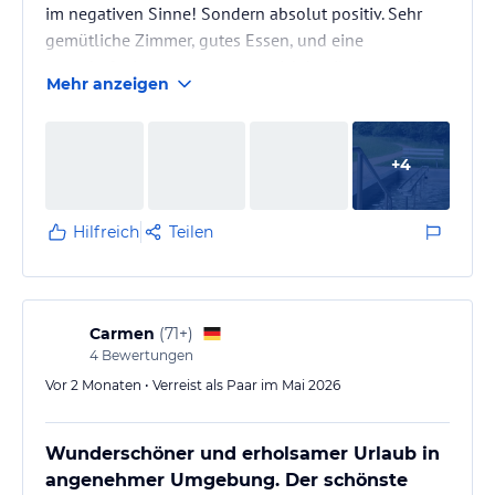
im negativen Sinne! Sondern absolut positiv. Sehr
gemütliche Zimmer, gutes Essen, und eine
traumhafte Lage – wenn man sich beeilt, ist man in
Mehr anzeigen
20 min auf dem Gipfel des Nonnenfelsen.
+
4
Hilfreich
Teilen
Carmen
(
71+
)
4
Bewertungen
Vor 2 Monaten • Verreist als Paar im Mai 2026
Wunderschöner und erholsamer Urlaub in
angenehmer Umgebung. Der schönste