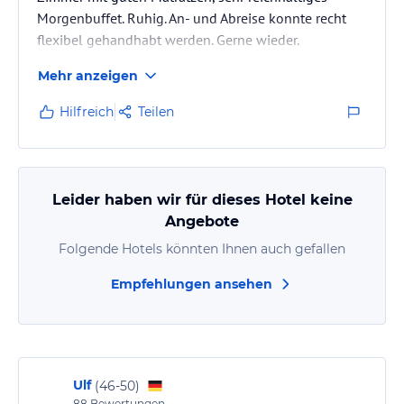
Morgenbuffet. Ruhig. An- und Abreise konnte recht
flexibel gehandhabt werden. Gerne wieder.
(Schade, konnte ich nicht mit dem Chef über die Jagd
Mehr anzeigen
reden, vielleicht das nächste mal). Auch ideal für
besuche in die Schweiz, zu Fuss ca. 10 Min.
Hilfreich
Teilen
Leider haben wir für dieses Hotel keine
Angebote
Folgende Hotels könnten Ihnen auch gefallen
Empfehlungen ansehen
Ulf
(
46-50
)
88
Bewertungen