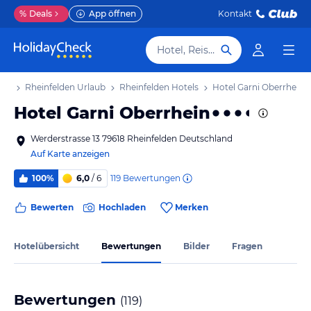
%
Deals
App öffnen
Kontakt
Hotel, Reiseziel
aub
Rheinfelden Urlaub
Rheinfelden Hotels
Hotel Garni Oberrhein
Hotel Garni Oberrhein
Werderstrasse 13 79618 Rheinfelden Deutschland
Auf Karte anzeigen
119
Bewertungen
100%
6,0
/ 6
Bewerten
Hochladen
Merken
Hotelübersicht
Bewertungen
Bilder
Fragen
Bewertungen
(
119
)