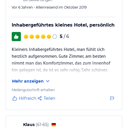
Vor 6 Jahren • Alleinreisend im Oktober 2019
Inhabergeführtes kleines Hotel, persönlich
5
/ 6
Kleiners Inhabergeführtes Hotel, man fühlt sich
herzlich aufgenommen. Gute Zimmer, am besten
nimmt man das Komfortzimmer, das zum Innenhof
hin gelegen ist, da ist es sehr ruhig. Sehr schönes
Frühstück, es gibt von allem etwas: Brötchen, Müsli,
Mehr anzeigen
Obst, Aufschnitt incl. Fisch, warmes Frühstück.
Meilengutschrift erhalten
Hilfreich
Teilen
Klaus
(
61-65
)