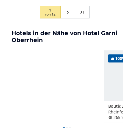
1
von
12
Hotels in der Nähe von Hotel Garni
Oberrhein
100%
Rheinfeld
265m