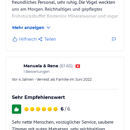
freundliches Personal, sehr ruhig. Die Vögel weckten
uns am Morgen. Reichhaltiges und gepflegtes
Frühstücksbuffet. Kostenlos Mineralwasser und sogar
Kaffee, Tee im Zimmer. Für unsere E-Bike
Mehr anzeigen
standenLadestation in der abgeschlossenen Garage
zur Verfügung. Nähe Zentrum und Altstadt beider
Hilfreich
Teilen
Rheinfelden.
Manuela & Rene
(
61-65
)
1
Bewertungen
Vor 4 Jahren • Verreist als Familie im Juni 2022
Sehr Empfehlenswert
6
/ 6
Sehr nette Menschen, vorzüglicher Service, saubere
Zimmer mit guten Matratzen, sehr reichhaltiges