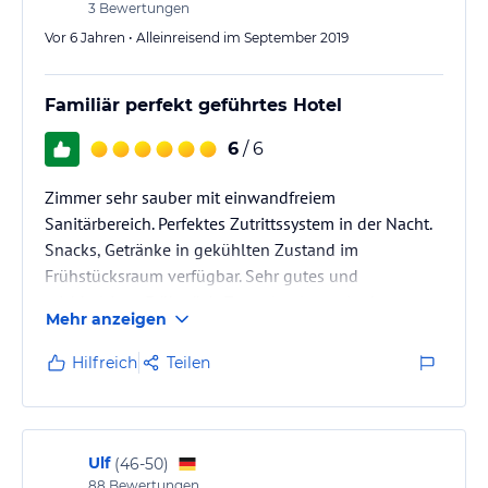
3
Bewertungen
Vor 6 Jahren • Alleinreisend im September 2019
Familiär perfekt geführtes Hotel
6
/ 6
Zimmer sehr sauber mit einwandfreiem
Sanitärbereich. Perfektes Zutrittssystem in der Nacht.
Snacks, Getränke in gekühlten Zustand im
Frühstücksraum verfügbar. Sehr gutes und
reichhaltiges Frühstück. Zentral gelegen in der
Mehr anzeigen
Innenstadt von Rheinfelden. Historische Altstadt von
Rheinfelden Schweiz in wenigen Minuten zu Fuß
Hilfreich
Teilen
erreichbar. Bahnhof fussläufig in unmittelbarer Nähe.
Abgeschlossene Garage. Sehr freundliches und
hilfsbereites Personal.
Ulf
(
46-50
)
88
Bewertungen