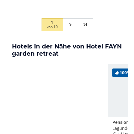
1
von
10
Hotels in der Nähe von Hotel FAYN
garden retreat
100%
Lagundo / 
111m