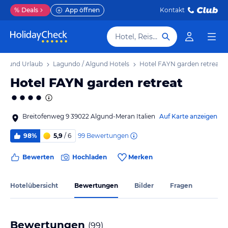
%
Deals
App öffnen
Kontakt
Hotel, Reiseziel
Algund Urlaub
Lagundo / Algund Hotels
Hotel FAYN garden retreat
Hotel FAYN garden retreat
Breitofenweg 9 39022 Algund-Meran Italien
Auf Karte anzeigen
99
Bewertungen
98%
5,9
/ 6
Bewerten
Hochladen
Merken
Hotelübersicht
Bewertungen
Bilder
Fragen
Bewertungen
(
99
)