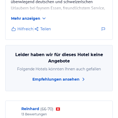
überwiegend deutschen und schweizerischen
Urlaubern bei faynem Essen, freundlichstem Service,
von herausragenden Betreibern persönlich geführt
Mehr anzeigen
und mit einem sehr guten Preis-Leistungsverhältnis -
wenn man es kann und will!
Hilfreich
Teilen
Leider haben wir für dieses Hotel keine
Angebote
Folgende Hotels könnten Ihnen auch gefallen
Empfehlungen ansehen
Reinhard
(
66-70
)
13
Bewertungen