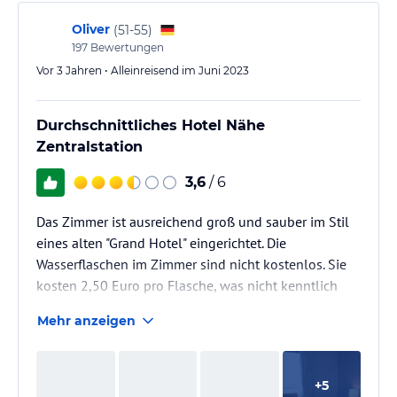
Oliver
(
51-55
)
197
Bewertungen
Vor 3 Jahren • Alleinreisend im Juni 2023
Durchschnittliches Hotel Nähe
Zentralstation
3,6
/ 6
Das Zimmer ist ausreichend groß und sauber im Stil
eines alten "Grand Hotel" eingerichtet. Die
Wasserflaschen im Zimmer sind nicht kostenlos. Sie
kosten 2,50 Euro pro Flasche, was nicht kenntlich
gemacht wurde. Die Rezeption verweist auf eine
Mehr anzeigen
Preisliste, die nur über den Fernseher einzusehen ist.
+
5