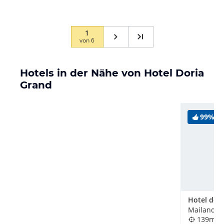
1
von
6
Hotels in der Nähe von Hotel Doria
Grand
99%
Hotel del 
Mailand, It
139m