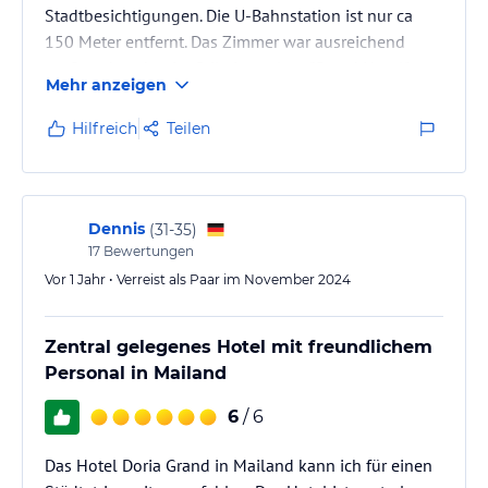
Stadtbesichtigungen. Die U-Bahnstation ist nur ca
150 Meter entfernt. Das Zimmer war ausreichend
groß und sauber im Stil eines alten "Grand Hotel"
Mehr anzeigen
eingerichtet. Das Frühstück war für italienischen
Standard reichlich.
Hilfreich
Teilen
Dennis
(
31-35
)
17
Bewertungen
Vor 1 Jahr • Verreist als Paar im November 2024
Zentral gelegenes Hotel mit freundlichem
Personal in Mailand
6
/ 6
Das Hotel Doria Grand in Mailand kann ich für einen