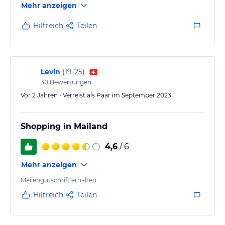
Mehr anzeigen
wieder Buchen ohne nachzudenken .Empfehlenswert
auf jedenfalls.
Hilfreich
Teilen
Levin
(
19-25
)
30
Bewertungen
Vor 2 Jahren • Verreist als Paar im September 2023
Shopping in Mailand
4,6
/ 6
Mehr anzeigen
Meilengutschrift erhalten
Hilfreich
Teilen