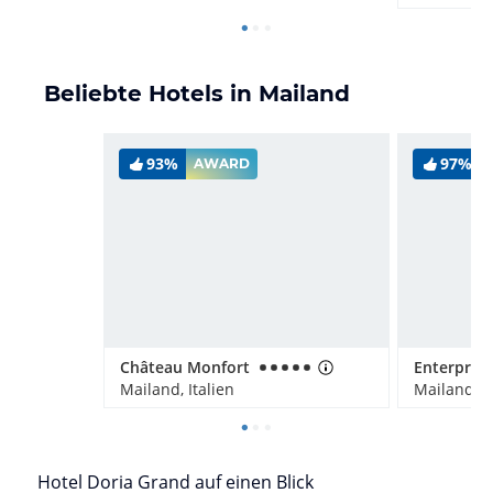
Beliebte Hotels in Mailand
93%
97%
AWARD
Château Monfort
Enterprise
Mailand, Italien
Mailand, It
Hotel Doria Grand auf einen Blick