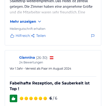
Städtetrip weiterempfehlen. Das Hotel ist zentral
gelegen. Die Zimmer haben eine angenehme Größe
und die Mitarbeiter waren sehr freundlich. Eine
Gepäckaufbewahrung am Anreise-/Abreisetag ist
Mehr anzeigen
ebenfalls möglich.
Meilengutschrift erhalten
Hilfreich
Teilen
Giannina
(
26-30
)
24
Bewertungen
Vor 1 Jahr • Verreist als Paar im August 2024
Fabelhafte Rezeption, die Sauberkeit ist
Top !
6
/ 6