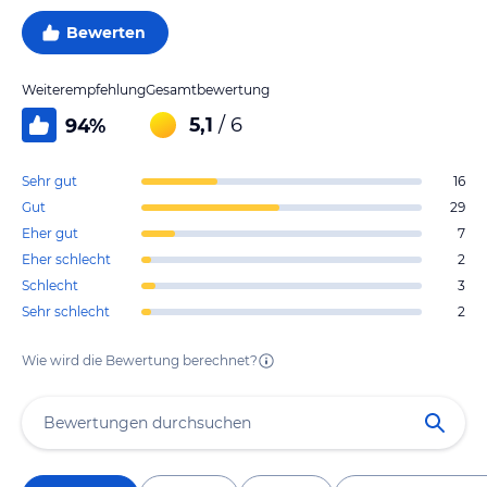
Bewerten
Weiterempfehlung
Gesamtbewertung
5,1
/ 6
94
%
Sehr gut
16
Gut
29
Eher gut
7
Eher schlecht
2
Schlecht
3
Sehr schlecht
2
Wie wird die Bewertung berechnet?