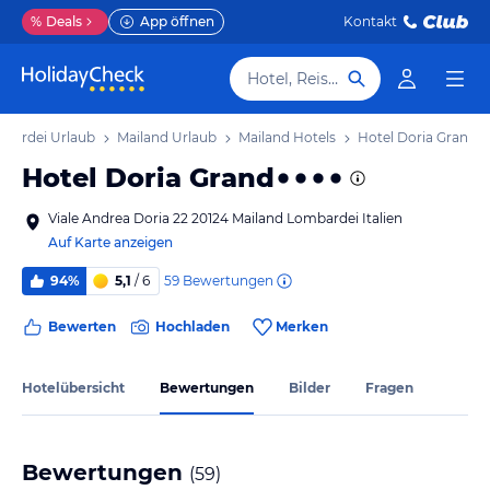
%
Deals
App öffnen
Kontakt
Hotel, Reiseziel
bardei Urlaub
Mailand Urlaub
Mailand Hotels
Hotel Doria Grand
Hotel Doria Grand
Viale Andrea Doria 22 20124 Mailand Lombardei Italien
Auf Karte anzeigen
59
Bewertungen
94%
5,1
/ 6
Bewerten
Hochladen
Merken
Hotelübersicht
Bewertungen
Bilder
Fragen
Bewertungen
(
59
)