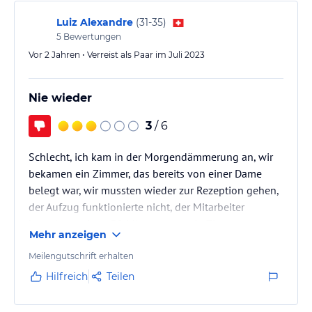
Luiz Alexandre
(
31-35
)
5
Bewertungen
Vor 2 Jahren • Verreist als Paar im Juli 2023
Nie wieder
3
/ 6
Schlecht, ich kam in der Morgendämmerung an, wir
bekamen ein Zimmer, das bereits von einer Dame
belegt war, wir mussten wieder zur Rezeption gehen,
der Aufzug funktionierte nicht, der Mitarbeiter
brauchte weitere 30 Minuten, um ein Zimmer zu
Mehr anzeigen
finden, das schmutzig war
Meilengutschrift erhalten
Hilfreich
Teilen