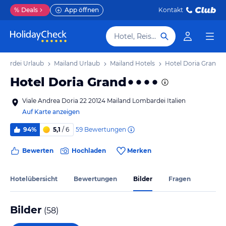
%
Deals
App öffnen
Kontakt
Hotel, Reiseziel
bardei Urlaub
Mailand Urlaub
Mailand Hotels
Hotel Doria Grand
Hotel Doria Grand
Viale Andrea Doria 22 20124 Mailand Lombardei Italien
Auf Karte anzeigen
59
Bewertungen
94%
5,1
/ 6
Bewerten
Hochladen
Merken
Hotelübersicht
Bewertungen
Bilder
Fragen
Bilder
(
58
)