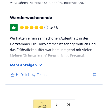
Vor 3 Jahren • Verreist als Gruppe im September 2022
Wanderwochenende
5
/ 6
Wir hatten einen sehr schönen Aufenthalt in der
Dorfkammer. Die Dorfkammer ist sehr gemütlich und
das Frühstücksbuffet war herausragend mit vielen
kleinen "Schmankerln". Freundliches Personal.
Einziger Negativpunkt: Wir hatten zwei Zimmer der
Mehr anzeigen
Kategorie "Schlaf gut" gewählt. Ein Zimmer war aber
deutlich kleiner als das andere (ein Fenster weniger),
Hilfreich
Teilen
mit sehr kleinem Bad, dessen Eingangsglastür direkt
neben dem Bett war (kein Weiterschlafen möglich,
wenn eine Person im Bad war). Wir sind uns sicher,
dass das Zimmer…
1
von
29