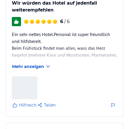
Wir würden das Hotel auf jedenfall
weiterempfehlen
6
/ 6
Ein sehr nettes Hotel.Personal ist super freundlich
und hilfsbereit.
Beim Frühstück findet man alles, wass das Herz
begehrt (mehrere Käse und Wurstsorten, Marmeladen,
Eier , Würstchen, Porrige, Frikadellen, Obst und
Mehr anzeigen
Gemüse,sogar frische gebackene Waffel)
Zimmer sind sehr sauber, die Lage ist günstig für
Ausflüge.
Außerdem gibt es ein Aufenthaltsraum, was für ein
Gruppentreffen sehr wichtig ist.
Hilfreich
Teilen