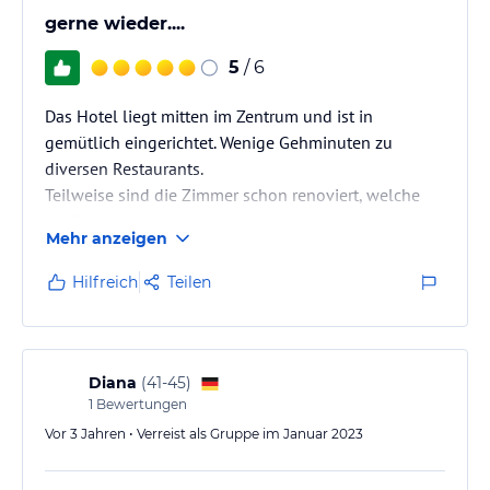
gerne wieder....
5
/ 6
Das Hotel liegt mitten im Zentrum und ist in
gemütlich eingerichtet. Wenige Gehminuten zu
diversen Restaurants.
Teilweise sind die Zimmer schon renoviert, welche
groß und sauber sind. Parkplätze um das Hotel
Mehr anzeigen
(kostenlos) sind ausreichend vorhanden.
Das Personal ist sehr zuvorkommend und freundlich.
Hilfreich
Teilen
Frühstück wurde mit Liebe zubereitet, war lecker und
vielfältig.
Diana
(
41-45
)
1
Bewertungen
Vor 3 Jahren • Verreist als Gruppe im Januar 2023