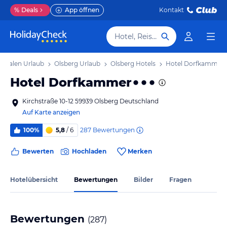
%
Deals
App öffnen
Kontakt
Hotel, Reiseziel
stfalen Urlaub
Olsberg Urlaub
Olsberg Hotels
Hotel Dorfkammer
Hotel Dorfkammer
Kirchstraße 10-12 59939 Olsberg Deutschland
Auf Karte anzeigen
287
Bewertungen
100%
5,8
/ 6
Bewerten
Hochladen
Merken
Hotelübersicht
Bewertungen
Bilder
Fragen
Bewertungen
(
287
)