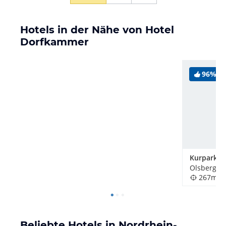
Hotels in der Nähe von Hotel
Dorfkammer
96%
Kurpark Vi
Olsberg, 
267m
Beliebte Hotels in Nordrhein-