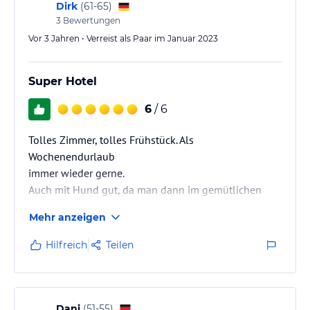
Dirk
(
61-65
)
3
Bewertungen
Vor 3 Jahren • Verreist als Paar im Januar 2023
Super Hotel
6
/ 6
Tolles Zimmer, tolles Frühstück. Als
Wochenendurlaub
immer wieder gerne.
Auch mit Hund gut, da man dann im gemütlichen
Foyer
Mehr anzeigen
sitzen kann.
Hilfreich
Teilen
Dani
(
51-55
)