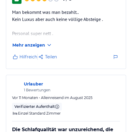
Man bekommt was man bezahlt..
Kein Luxus aber auch keine völlige Absteige .
Personal super nett .
Pool ist nicht vorhanden ..
Mehr anzeigen
Negativ ist die Tatsache das der Hahn von gegenüber
sich gerne mal um 4 Uhr morgens bemerkbar macht,
Hilfreich
Teilen
und auch die Hunde vom Nachbarn gerne mal die
streunenden Katzen vom Grundstück verjagen und
das recht lautstark .. bei offenem Fenster schlafen ist
also nur möglich wenn man einen festen Schlaf hat ..
Urlauber
Wer trotzdem kühl und ruhig schlafen möchte , kann
1
Bewertungen
sich für 5 Euro extra den Tag die…
Vor 11 Monaten • Alleinreisend im August 2025
Verifizierter Aufenthalt
Einzel Standard Zimmer
Die Schlafqualität war unzureichend, die