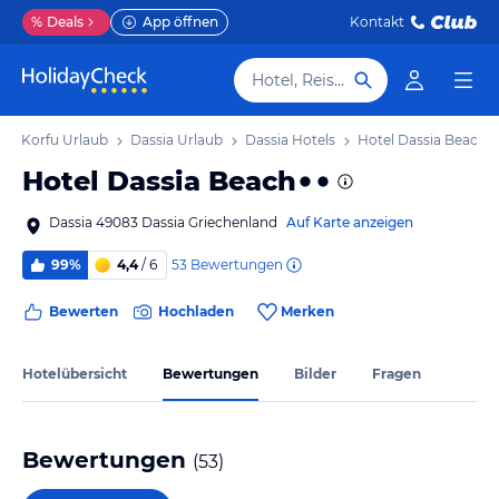
%
Deals
App öffnen
Kontakt
Hotel, Reiseziel
Korfu Urlaub
Dassia Urlaub
Dassia Hotels
Hotel Dassia Beach
Hotel Dassia Beach
Dassia 49083 Dassia Griechenland
Auf Karte anzeigen
53
Bewertungen
99%
4,4
/ 6
Bewerten
Hochladen
Merken
Hotelübersicht
Bewertungen
Bilder
Fragen
Bewertungen
(
53
)