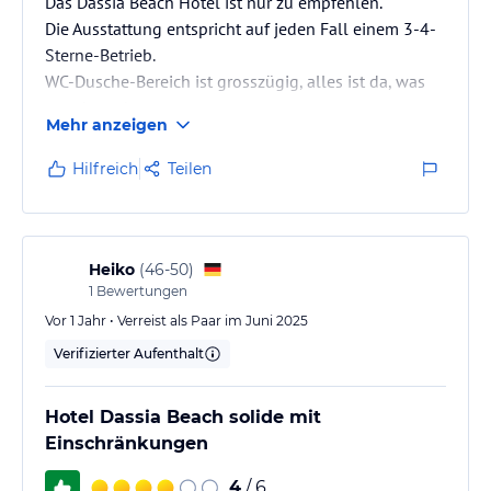
Das Dassia Beach Hotel ist nur zu empfehlen.
Die Ausstattung entspricht auf jeden Fall einem 3-4-
Sterne-Betrieb.
WC-Dusche-Bereich ist grosszügig, alles ist da, was
man braucht.
Mehr anzeigen
Meersicht-Zimmer mit Balkon sind fantanstisch,
uneingeschränkte Sicht
Hilfreich
Teilen
aufs Meer und Nachbarinseln.
Frühstücks-Buffet reichhaltig
Sauberer Betrieb mit sehr freundlichem Personal,
Zimmerreinigung top !
Heiko
(
46-50
)
1
Bewertungen
Vor 1 Jahr • Verreist als Paar im Juni 2025
Verifizierter Aufenthalt
Hotel Dassia Beach solide mit
Einschränkungen
4
/ 6