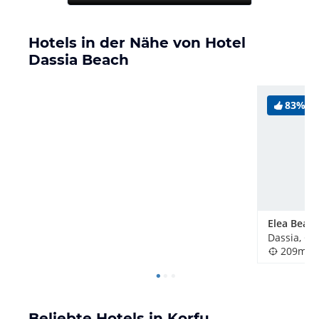
Hotels in der Nähe von Hotel
Dassia Beach
83%
Elea Beach
Dassia, Gr
209m
Beliebte Hotels in Korfu