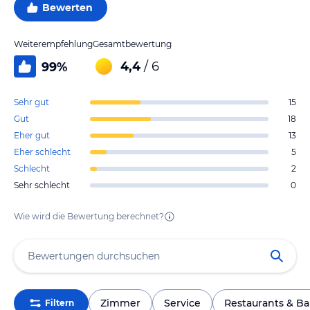
Bewerten
Weiterempfehlung
Gesamtbewertung
4,4
/ 6
99
%
Sehr gut
15
Gut
18
Eher gut
13
Eher schlecht
5
Schlecht
2
Sehr schlecht
0
Wie wird die Bewertung berechnet?
Zimmer
Service
Restaurants & Ba
Filtern