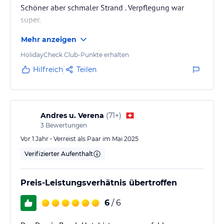
Schöner aber schmaler Strand . Verpflegung war
super.
Unser Zimmermädchen war leider sehr schlecht.
Mehr anzeigen
Ansonsten war alles klasse.
HolidayCheck Club-Punkte erhalten
Hilfreich
Teilen
Andres u. Verena
(
71+
)
3
Bewertungen
Vor 1 Jahr • Verreist als Paar im Mai 2025
Verifizierter Aufenthalt
Preis-Leistungsverhätnis übertroffen
6
/ 6