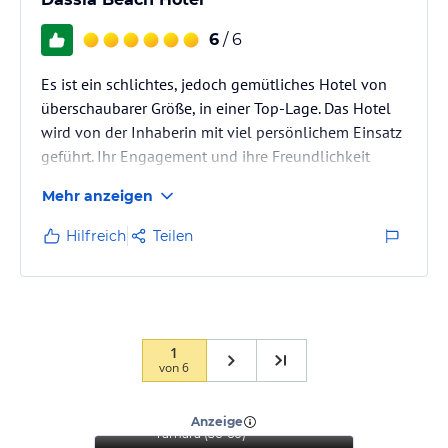
6
/ 6
Es ist ein schlichtes, jedoch gemütliches Hotel von
überschaubarer Größe, in einer Top-Lage. Das Hotel
wird von der Inhaberin mit viel persönlichem Einsatz
geführt. Ihr Engagement und ihre Freundlichkeit
überträgt sich auch auf die Mitarbeiter. Es ist ein Ort
Mehr anzeigen
zum Wohlfühlen. Man kann morgens auf einer
begrünten Terrasse direkt am Wasser frühstücken und
Hilfreich
Teilen
abends den Blick u.A. auf die beleuchtete
Inselhauptstadt genießen.
1
von
6
“
Ein ideales Hotel für
Familien und Paare
”
Anzeige
Tamara
(
56-60
)