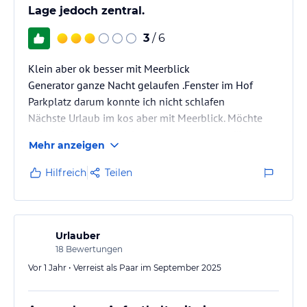
Lage jedoch zentral.
3
/ 6
Klein aber ok besser mit Meerblick
Generator ganze Nacht gelaufen .Fenster im Hof
Parkplatz darum konnte ich nicht schlafen
Nächste Urlaub im kos aber mit Meerblick. Möchte
bei euch buchen schicken sie mir Angebote für
Mehr anzeigen
September 13 Tage redl
Hilfreich
Teilen
Urlauber
18
Bewertungen
Vor 1 Jahr • Verreist als Paar im September 2025