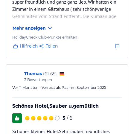
super freundlich und ganz ganz lieb. Wir hatten ein
Zimmer in einem Gästehaus ( sehr schön)wenige
Gehminuten vom Strand entfernt.. Die Klimaanlage
kostet extra. Die Außen Bar ist nicht sehr sauber und
Mehr anzeigen
auch das Frühstück ist nicht sehr ansprechend.
Der Steg vor dem Hotel ist ein großer
HolidayCheck Club-Punkte erhalten
Anziehungspunkt für Jugendliche, also nichts für
Hilfreich
Teilen
Ruhe suchende.
Thomas
(
61-65
)
3
Bewertungen
Vor 11 Monaten • Verreist als Paar im September 2025
Schönes Hotel,Sauber u.gemütlich
5
/ 6
Schönes kleines Hotel.Sehr sauber freundliches