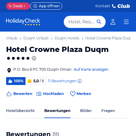
%
Deals
App öffnen
Kontakt
Hotel, Reiseziel
ta Urlaub
Duqm Urlaub
Duqm Hotels
Hotel Crowne Plaza Duqm
Hotel Crowne Plaza Duqm
P.O. Box 6 PC 700 Duqm Oman
Auf Karte anzeigen
11
Bewertungen
100%
5,0
/ 6
Bewerten
Hochladen
Merken
Hotelübersicht
Bewertungen
Bilder
Fragen
Bewertungen
(
11
)