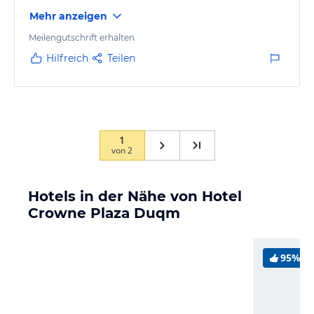
derzeit nur Bauarbeiten.
Mehr anzeigen
Strand nicht gut zum Baden (Felsen/Korallen)
Meilengutschrift erhalten
Hilfreich
Teilen
1
von
2
Hotels in der Nähe von Hotel
Crowne Plaza Duqm
95%