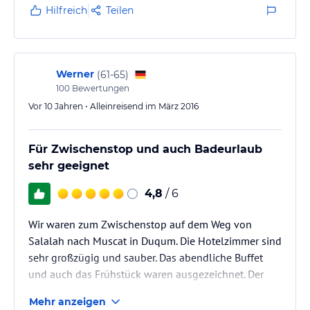
Hilfreich
Teilen
Werner
(
61-65
)
100
Bewertungen
Vor 10 Jahren • Alleinreisend im März 2016
Für Zwischenstop und auch Badeurlaub
sehr geeignet
4,8
/ 6
Wir waren zum Zwischenstop auf dem Weg von
Salalah nach Muscat in Duqum. Die Hotelzimmer sind
sehr großzügig und sauber. Das abendliche Buffet
und auch das Frühstück waren ausgezeichnet. Der
Pool ist ausreichend groß, der Strand schön. Die
Mehr anzeigen
Umgebung ist leider noch sehr im Aufbau begriffen.