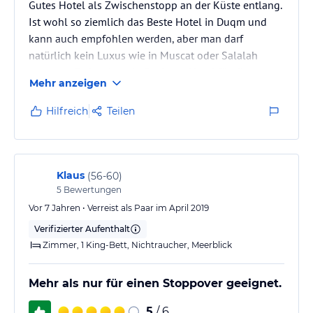
Gutes Hotel als Zwischenstopp an der Küste entlang.
Ist wohl so ziemlich das Beste Hotel in Duqm und
kann auch empfohlen werden, aber man darf
natürlich kein Luxus wie in Muscat oder Salalah
erwarten. Es ist eher ein Business Hotel für die
Mehr anzeigen
ausländischen Arbeiter für die neuen
Infrastrukturprojekte in Duqm.
Hilfreich
Teilen
Klaus
(
56-60
)
5
Bewertungen
Vor 7 Jahren • Verreist als Paar im April 2019
Verifizierter Aufenthalt
Zimmer, 1 King-Bett, Nichtraucher, Meerblick
Mehr als nur für einen Stoppover geeignet.
5
/ 6