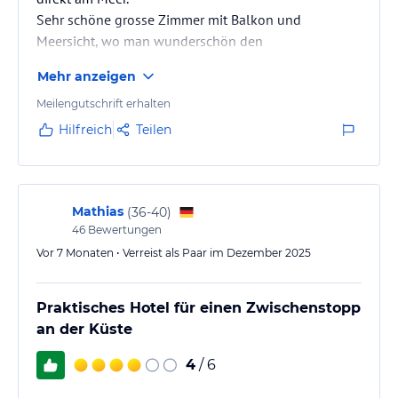
Sehr schöne grosse Zimmer mit Balkon und
Meersicht, wo man wunderschön den
Sonnenaufgang sieht.
Mehr anzeigen
Das Restaurant ist super und bei den Buffets gibt es
alles was das herz begehrt, habe selten solch ein
Meilengutschrift erhalten
grosses buffet gesehen
Hilfreich
Teilen
Mathias
(
36-40
)
46
Bewertungen
Vor 7 Monaten • Verreist als Paar im Dezember 2025
Praktisches Hotel für einen Zwischenstopp
an der Küste
4
/ 6