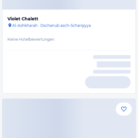
Violet Chalett
Al-Ashkharah
·
Dschanub asch-Scharqiyya
Keine Hotelbewertungen