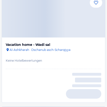
Vacation home - Wadi sal
Al-Ashkharah
·
Dschanub asch-Scharqiyya
Keine Hotelbewertungen