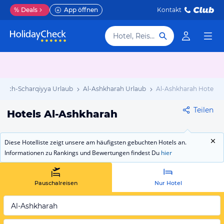
%
Deals
App öffnen
Kontakt
Hotel, Reiseziel
asch-Scharqiyya Urlaub
Al-Ashkharah Urlaub
Al-Ashkharah Hotels
Teilen
Hotels Al-Ashkharah
Diese Hotelliste zeigt unsere am häufigsten gebuchten Hotels an.
Informationen zu Rankings und Bewertungen findest Du
hier
Pauschalreisen
Nur Hotel
Al-Ashkharah