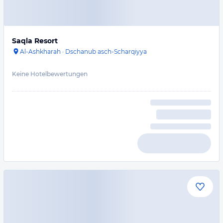
Saqla Resort
Al-Ashkharah
·
Dschanub asch-Scharqiyya
Keine Hotelbewertungen