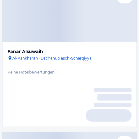
Fanar Alsuwaih
Al-Ashkharah
·
Dschanub asch-Scharqiyya
Keine Hotelbewertungen