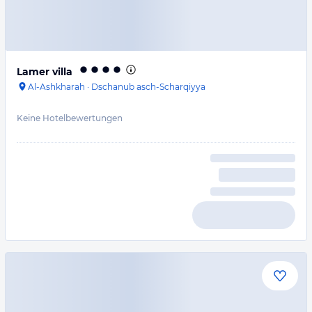
Lamer villa
Al-Ashkharah
·
Dschanub asch-Scharqiyya
Keine Hotelbewertungen