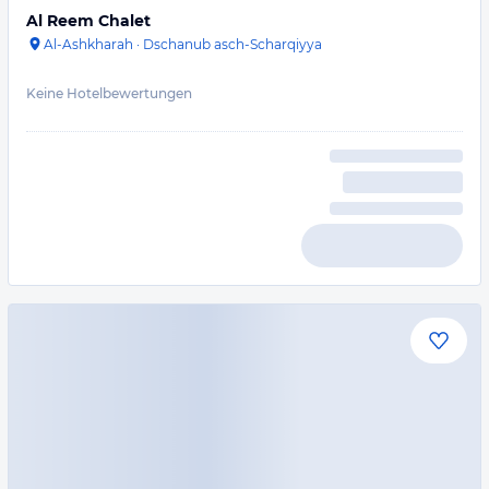
Al Reem Chalet
Al-Ashkharah
·
Dschanub asch-Scharqiyya
Keine Hotelbewertungen