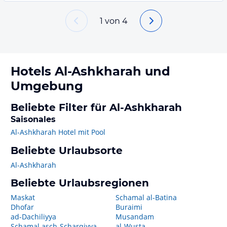
1
von
4
Hotels
Al-Ashkharah
und
Umgebung
Beliebte Filter für Al-Ashkharah
Saisonales
Al-Ashkharah Hotel mit Pool
Beliebte Urlaubsorte
Al-Ashkharah
Beliebte Urlaubsregionen
Maskat
Schamal al-Batina
Dhofar
Buraimi
ad-Dachiliyya
Musandam
Schamal asch-Scharqiyya
al-Wusta