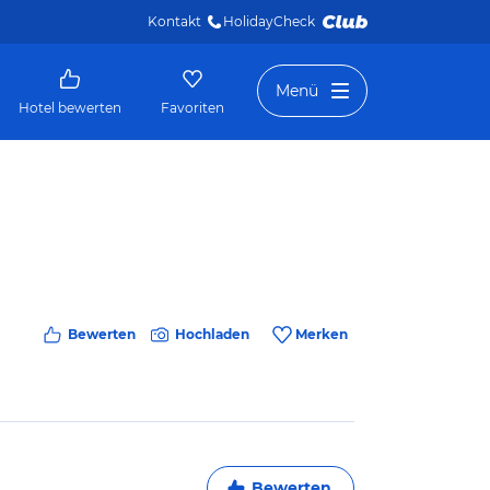
Kontakt
HolidayCheck 
Menü
Hotel bewerten
Favoriten
Bewerten
Hochladen
Merken
Bewerten