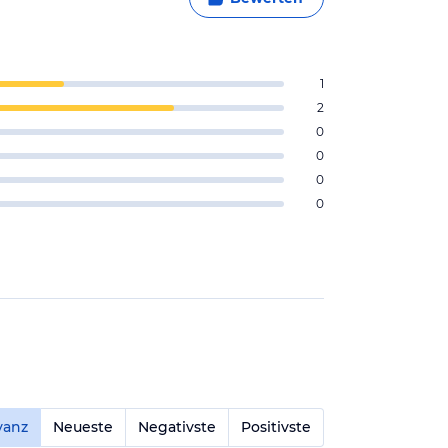
1
2
0
0
0
0
vanz
Neueste
Negativste
Positivste