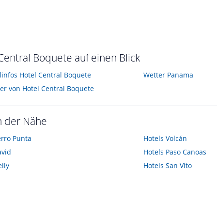
Central Boquete auf einen Blick
linfos Hotel Central Boquete
Wetter Panama
der von Hotel Central Boquete
n der Nähe
rro Punta
Hotels
Volcán
avid
Hotels
Paso Canoas
ily
Hotels
San Vito