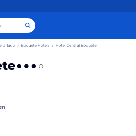
e Urlaub
Boquete Hotels
Hotel Central Boquete
ete
en