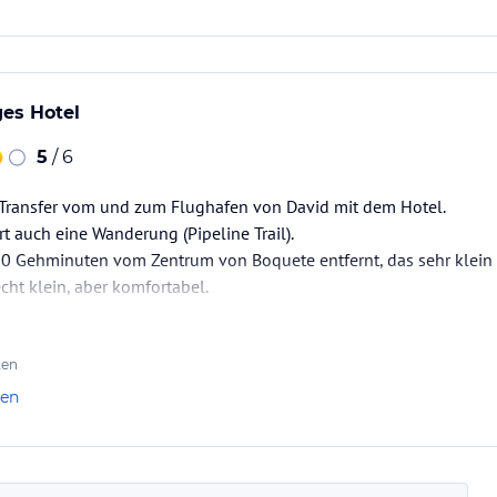
es Hotel
5
/ 6
n Transfer vom und zum Flughafen von David mit dem Hotel.
rt auch eine Wanderung (Pipeline Trail).
-10 Gehminuten vom Zentrum von Boquete entfernt, das sehr klein i
ht klein, aber komfortabel.
ten
len