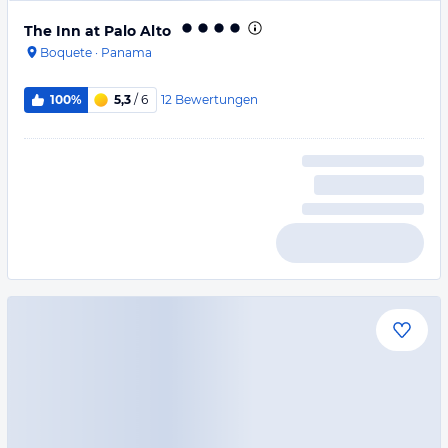
The Inn at Palo Alto
Boquete
·
Panama
12
Bewertungen
100%
5,3
/ 6