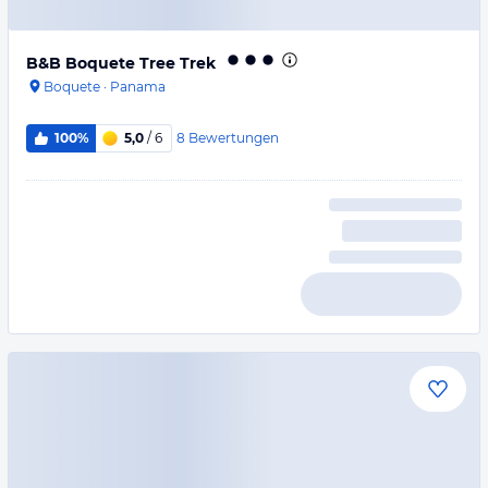
B&B Boquete Tree Trek
Boquete
·
Panama
8
Bewertungen
100%
5,0
/ 6