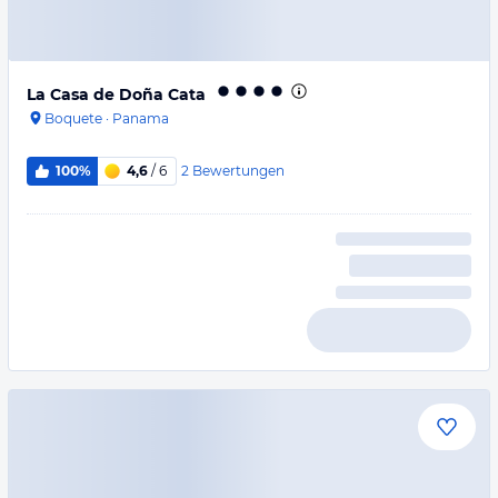
La Casa de Doña Cata
Boquete
·
Panama
2
Bewertungen
100%
4,6
/ 6