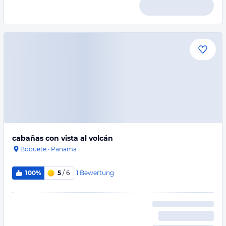
cabañas con vista al volcán
Boquete
·
Panama
1
Bewertung
100%
5
/ 6