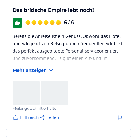
Das britische Empire lebt noch!
6
/ 6
Bereits die Anreise ist ein Genuss. Obwohl das Hotel
überwiegend von Reisegruppen frequentiert wird, ist
das perfekt ausgebildete Personal serviceorientiert
und zuvorkommend. Es gibt einen Alt- und im
hinteren Bereich einen Neubau, wo die besseren und
Mehr anzeigen
größeren Zimmer sind. Das Zimmer war sehr
geschmackvoll und funktional eingerichtet. Das W-
Lan funktioniert sehr gut und auch ein Safe ist
vorhanden. Der Aufpreis lohnt sich auf jeden Fall. Wer
im Hauptrestaurant speisen möchte, sollte auf jeden
Meilengutschrift erhalten
Fall frühzeitig eine…
Hilfreich
Teilen