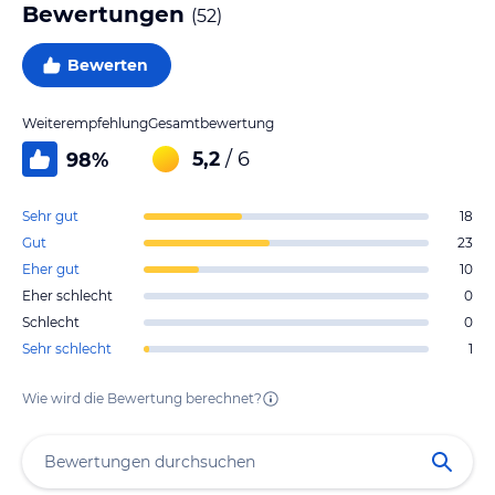
Bewertungen
(
52
)
Bewerten
Weiterempfehlung
Gesamtbewertung
5,2
/ 6
98
%
Sehr gut
18
Gut
23
Eher gut
10
Eher schlecht
0
Schlecht
0
Sehr schlecht
1
Wie wird die Bewertung berechnet?