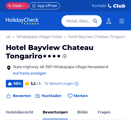
%
Deals
App öffnen
Kontakt
Hotel, Reiseziel
Urlaub
Whakapapa Village Hotels
Hotel Bayview Chateau Tongariro
Hotel Bayview Chateau
Tongariro
State Highway 48 3951 Whakapapa Village Neuseeland
Auf Karte anzeigen
52
Bewertungen
98%
5,2
/ 6
Bewerten
Hochladen
Merken
Hotelübersicht
Bewertungen
Bilder
Fragen