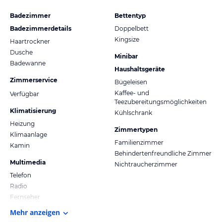
Badezimmer
Bettentyp
Badezimmerdetails
Doppelbett
Kingsize
Haartrockner
Dusche
Minibar
Badewanne
Haushaltsgeräte
Zimmerservice
Bügeleisen
Kaffee- und
Verfügbar
Teezubereitungsmöglichkeiten
Klimatisierung
Kühlschrank
Heizung
Zimmertypen
Klimaanlage
Familienzimmer
Kamin
Behindertenfreundliche Zimmer
Multimedia
Nichtraucherzimmer
Telefon
Radio
Fernseher
Mehr anzeigen