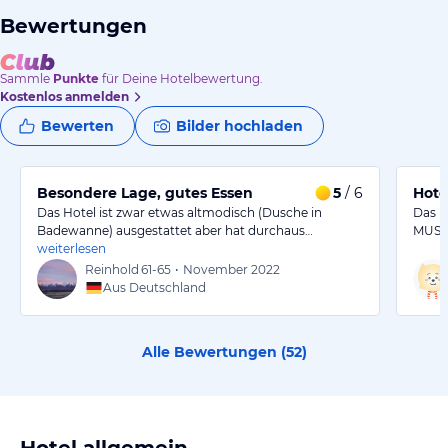
Bewertungen
Sammle
Punkte
für Deine Hotelbewertung.
Kostenlos anmelden
Bewerten
Bilder hochladen
Besondere Lage, gutes Essen
5
/ 6
Hote
Das Hotel ist zwar etwas altmodisch (Dusche in
Das Ho
Badewanne) ausgestattet aber hat durchaus…
MUSS 
weiterlesen
Reinhold
61-65
•
November 2022
Aus Deutschland
Alle Bewertungen (
52
)
Hotel allgemein