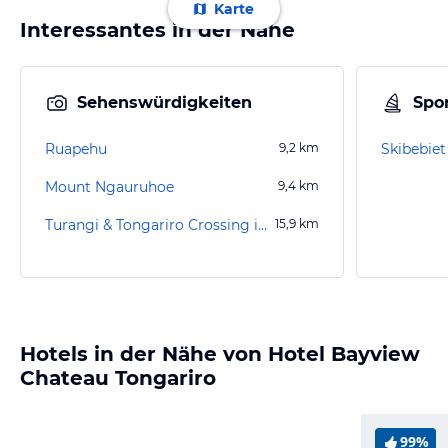
Karte
Interessantes in der Nähe
Sehenswürdigkeiten
Spor
Ruapehu
9,2
km
Skibebie
Mount Ngauruhoe
9,4
km
Turangi & Tongariro Crossing im Tongariro National Park
15,9
km
Hotels in der Nähe von Hotel Bayview
Chateau Tongariro
99%