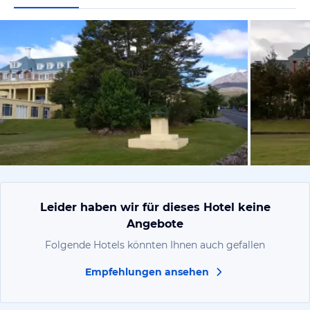
von Lui, Mä
Leider haben wir für dieses Hotel keine
Angebote
Folgende Hotels könnten Ihnen auch gefallen
Empfehlungen ansehen