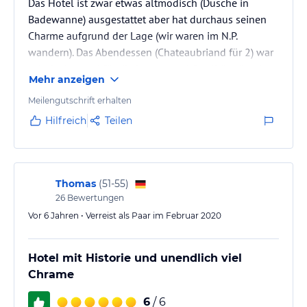
Das Hotel ist zwar etwas altmodisch (Dusche in
Badewanne) ausgestattet aber hat durchaus seinen
Charme aufgrund der Lage (wir waren im N.P.
wandern). Das Abendessen (Chateaubriand für 2) war
sehr lecker und für die Menge und Qualität günstig.
Mehr anzeigen
Meilengutschrift erhalten
Hilfreich
Teilen
Thomas
(
51-55
)
26
Bewertungen
Vor 6 Jahren • Verreist als Paar im Februar 2020
Hotel mit Historie und unendlich viel
Chrame
6
/ 6