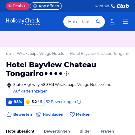
%
Deals
App öffnen
Kontakt
Hotel, Reiseziel
Urlaub
Whakapapa Village Hotels
Hotel Bayview Chateau Tongariro
Hotel Bayview Chateau
Tongariro
State Highway 48 3951 Whakapapa Village Neuseeland
Auf Karte anzeigen
52
Bewertungen
98%
5,2
/ 6
Bewerten
Hochladen
Merken
Hotelübersicht
Bewertungen
Bilder
Fragen