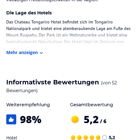
Die Lage des Hotels
Das Chateau Tongariro Hotel befindet sich im Tongariro
Nationalpark und bietet eine atemberaubende Lage am Fuße des
Mount Ruapehu. Der Park ist ein Weltnaturerbe und bietet eine
beeindruckende Naturkulisse. Das Hotel liegt im Zentrum von
Mount Ruapehu und ist etwa 15 km vom Bahnhof Tongariro
Mehr anzeigen
National Park entfernt. Die Flughäfen Taupo, Rotorua und
Auckland sind ebenfalls gut erreichbar.
Zimmer / Unterbringung im Hotel
Informativste Bewertungen
(von
52
Das Chateau Tongariro Hotel verfügt über 115 Zimmer, die sich
sowohl im Haupthaus als auch in den Nebengebäuden befinden.
Bewertungen)
Die Zimmer sind komfortabel eingerichtet und bieten eine
Klimaanlage, Heizung und eine Minibar. Einige Zimmer verfügen
Weiterempfehlung
Gesamtbewertung
über einen Kühlschrank und eine Tee-/Kaffeemaschine. WLAN ist
98
%
5,2
im gesamten Hotel verfügbar.
/ 6
Gastronomie im Hotel
Hotel
5,2
Im Chateau Tongariro Hotel stehen den Gästen verschiedene