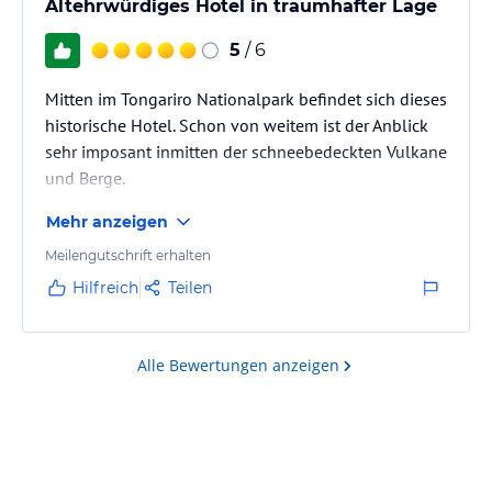
Altehrwürdiges Hotel in traumhafter Lage
5
/ 6
Mitten im Tongariro Nationalpark befindet sich dieses
historische Hotel. Schon von weitem ist der Anblick
sehr imposant inmitten der schneebedeckten Vulkane
und Berge.
Beim Check-in erhielten wir ein kostenfreies Upgrad
Mehr anzeigen
in die Mc Laren Suite. Es gab ein großes Wohnzimmer
mit Sofa, einen Eßtisch mit 4 Stühlen und
Meilengutschrift erhalten
grandiosem Ausblick auf den nahe gelegenen
Hilfreich
Teilen
Schicksalsberg, sowie eine gut ausgestattete Bar. Im
separaten Schlafzimmer gab es eine 2. Bar, ein großes
Doppelbett und im Anschluß daran ein geräumiges
Alle Bewertungen anzeigen
Bad mit…