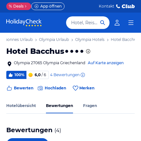
%
Deals
App öffnen
Kontakt
Hotel, Reiseziel
eloponnes Urlaub
Olympia Urlaub
Olympia Hotels
Hotel Bacchus
Hotel Bacchus
Olympia 27065 Olympia Griechenland
Auf Karte anzeigen
4
Bewertungen
100%
6,0
/ 6
Bewerten
Hochladen
Merken
Hotelübersicht
Bewertungen
Fragen
Bewertungen
(
4
)