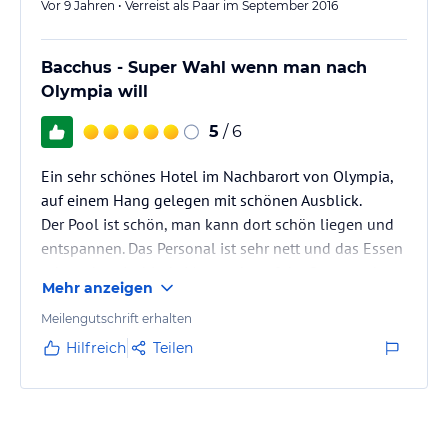
Vor 9 Jahren • Verreist als Paar im September 2016
Bacchus - Super Wahl wenn man nach
Olympia will
5
/ 6
Ein sehr schönes Hotel im Nachbarort von Olympia,
auf einem Hang gelegen mit schönen Ausblick.
Der Pool ist schön, man kann dort schön liegen und
entspannen. Das Personal ist sehr nett und das Essen
schmeckt griechisch. Man parkt auf der Strasse, aber
Mehr anzeigen
man findet immer einen Parkplatz. Das Badezimmer
könnte ein wenig größer sein, ansonsten passte alles.
Meilengutschrift erhalten
Hilfreich
Teilen