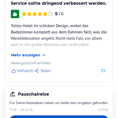
Service sollte dringend verbessert werden.
5
/ 6
Tolles Hotel im schicken Design, wobei das
Badezimmer komplett aus dem Rahmen fällt, was die
Wanddekoration angeht. Nicht mein Fall, vor allem
weil es ein großer Kontrast zum recht edlen
Zimmerdesign steht. Soweit war alles sauber, wobei
Mehr anzeigen
die Wände einige Spritzer hatten.
Lage optimal, Personal schulungsbedürftig.
Meilengutschrift erhalten
Hilfreich
Teilen
Pauschalreise
Für Deine Reisedaten haben wir leider kein Angebot gefunden.
11.08. - 09.10.26
2
ERW