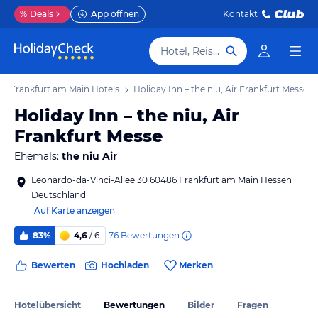
%
Deals
App öffnen
Kontakt
Hotel, Reiseziel
Frankfurt am Main Hotels
Holiday Inn – the niu, Air Frankfurt Messe
Holiday Inn – the niu, Air
Frankfurt Messe
Ehemals:
the niu Air
Leonardo-da-Vinci-Allee 30 60486 Frankfurt am Main Hessen
Deutschland
Auf Karte anzeigen
76
Bewertungen
83%
4,6
/ 6
Bewerten
Hochladen
Merken
Hotelübersicht
Bewertungen
Bilder
Fragen