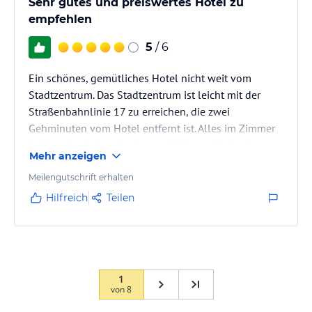
Sehr gutes und preiswertes Hotel zu
empfehlen
5
/ 6
Ein schönes, gemütliches Hotel nicht weit vom
Stadtzentrum. Das Stadtzentrum ist leicht mit der
Straßenbahnlinie 17 zu erreichen, die zwei
Gehminuten vom Hotel entfernt ist. Alles im Zimmer
ist Standard, aber das Bett und Kissen sind sehr
Mehr anzeigen
bequem!
Meilengutschrift erhalten
Hilfreich
Teilen
1
von
8