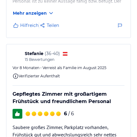
Personal ist zu keiner Aussage fähig bzw. befugt. Der
Manager des Hotels ist 18.30 Uhr im Feierabend und
Mehr anzeigen
nicht mehr zu sprechen!! Für mich nur eine
Erkenntnis: Finger weg von dieser Hotelkette. Das
Hilfreich
Teilen
war meine letzte Buchung.
Stefanie
(
36-40
)
15
Bewertungen
Vor 8 Monaten • Verreist als Familie im August 2025
Verifizierter Aufenthalt
Gepflegtes Zimmer mit großartigem
Frühstück und freundlichem Personal
6
/ 6
Saubere großes Zimmer, Parkplatz vorhanden,
Frühstück gut und abwechslungsreich sehr nettes