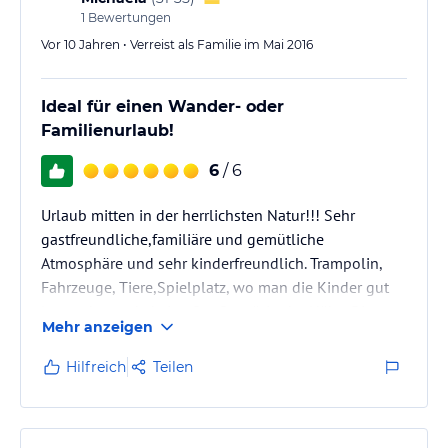
1
Bewertungen
Vor 10 Jahren • Verreist als Familie im Mai 2016
Ideal für einen Wander- oder
Familienurlaub!
6
/ 6
Urlaub mitten in der herrlichsten Natur!!! Sehr
gastfreundliche,familiäre und gemütliche
Atmosphäre und sehr kinderfreundlich. Trampolin,
Fahrzeuge, Tiere,Spielplatz, wo man die Kinder gut
lassen kann, da keine Straße o.ä. in der Nähe. Die
Mehr anzeigen
Wohnungen sind sauber, gepflegt und groß genug
für Familien mit Kindern,sehr schöne Aufteilung. Wir
Hilfreich
Teilen
hatten Halbpension gebucht und waren sehr
zufrieden. Gutes und frisches Essen, viel Auswahl,
aber doch so, dass man nicht den Überblick verliert