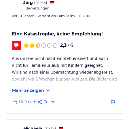
Jörg
(
41-45
)
1
Bewertungen
Vor 10 Jahren • Verreist als Familie im Juli 2016
Eine Katastrophe, keine Empfehlung!
2,3
/ 6
Aus unsere Sicht nicht empfehlenswert und auch
nicht für Familienurlaub mit Kindern geeignet.
Wir sind nach einer Übernachtung wieder abgereist,
obwohl wir 2 Wochen bleiben wollten. Die Bilder und
Text im Internet suggerieren einen Urlaub auf dem
Mehr anzeigen
Bauernhof mit vielen Tieren, was wir vor Ort aber
nicht so erleben durften. Das Hof Café ist wohl schon
Hilfreich
Teilen
seit Jahren geschlossen, die Spielgeräte mussten
zuerst von Unkraut befreit werden. Im Sankasten
fanden wir irgendwelche Insekten. Die Kühe und
Kälber konnten wir wegen…
Michaela
(
31-35
)