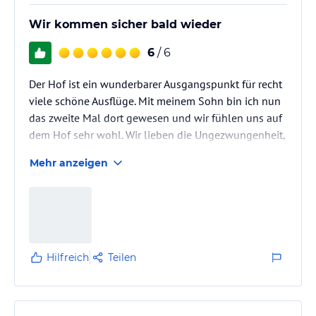
Wir kommen sicher bald wieder
6
/ 6
Der Hof ist ein wunderbarer Ausgangspunkt für recht
viele schöne Ausflüge. Mit meinem Sohn bin ich nun
das zweite Mal dort gewesen und wir fühlen uns auf
dem Hof sehr wohl. Wir lieben die Ungezwungenheit,
die Hunde, die uns gern beim Spaziergang
Mehr anzeigen
begleiteten, und die wundervolle Natur. In der
großzügigen und netten Fewo haben wir uns sehr
wohlgefühlt. Ein Dankeschön noch einmal an
Claudia, der Tochter des Hauses, und ihrer netten
Familie. Wir kommen sicher gern wieder.
Hilfreich
Teilen