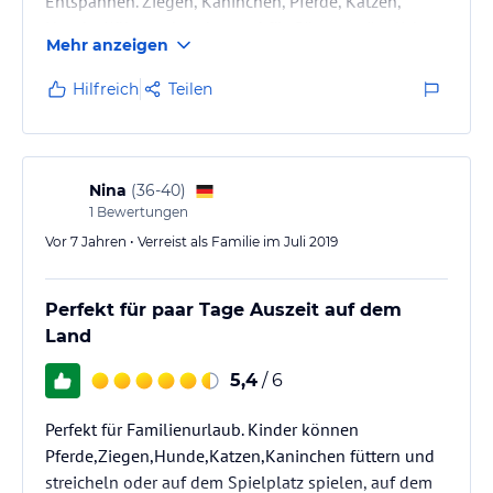
Entspannen. Ziegen, Kaninchen, Pferde, Katzen,
Hunde, Kühe vorhanden und für Gäste zugänglich.
Mehr anzeigen
Kein riesiger Bauernhof aber schön aktive
Landwirtschaft, wir hatten Gelegenheit zum Traktor
Hilfreich
Teilen
fahren und helfen. Gastgeber sehr hilfsbereit und
freundlich.
Nina
(
36-40
)
1
Bewertungen
Vor 7 Jahren • Verreist als Familie im Juli 2019
Perfekt für paar Tage Auszeit auf dem
Land
5,4
/ 6
Perfekt für Familienurlaub. Kinder können
Pferde,Ziegen,Hunde,Katzen,Kaninchen füttern und
streicheln oder auf dem Spielplatz spielen, auf dem