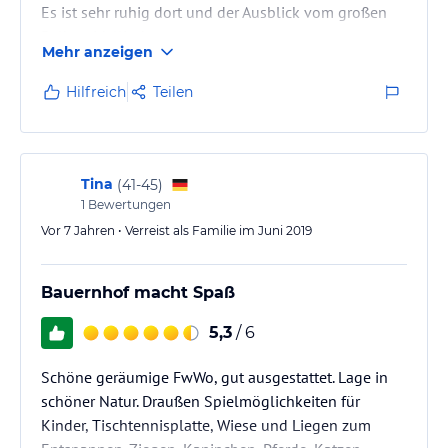
Es ist sehr ruhig dort und der Ausblick vom großen
Balkon idyllisch.
Mehr anzeigen
Die Betten sind bequem und jedes Schlafzimmer hat
ein eigenes Bad.
Hilfreich
Teilen
Tina
(
41-45
)
1
Bewertungen
Vor 7 Jahren • Verreist als Familie im Juni 2019
Bauernhof macht Spaß
5,3
/ 6
Schöne geräumige FwWo, gut ausgestattet. Lage in
schöner Natur. Draußen Spielmöglichkeiten für
Kinder, Tischtennisplatte, Wiese und Liegen zum