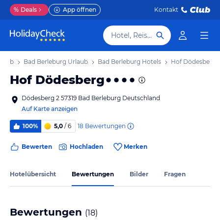
%
Deals
App öffnen
Kontakt
Hotel, Reiseziel
rlaub
Bad Berleburg Urlaub
Bad Berleburg Hotels
Hof Dödesberg
Hof Dödesberg
Dödesberg 2 57319 Bad Berleburg Deutschland
Auf Karte anzeigen
18
Bewertungen
100%
5,0
/ 6
Bewerten
Hochladen
Merken
Hotelübersicht
Bewertungen
Bilder
Fragen
Bewertungen
(
18
)