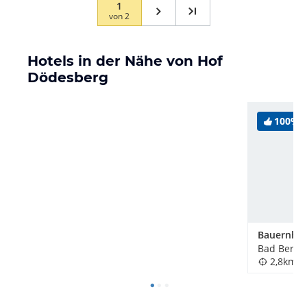
1
von
2
Hotels in der Nähe von Hof
Dödesberg
100%
Bad Berle
2,8km