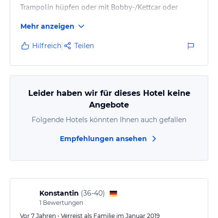
Trampolin hüpfen oder mit Bobby-/Kettcar oder
Kinder-Traktoren rum fahren. Geführtes Ponyreiten
Mehr anzeigen
max.1x täglich in der Woche. Nette Atmosphäre am
Hof und sehr nette Gastgeber-Familie!
Hilfreich
Teilen
Leider haben wir für dieses Hotel keine
Angebote
Folgende Hotels könnten Ihnen auch gefallen
Empfehlungen ansehen
Konstantin
(
36-40
)
1
Bewertungen
Vor 7 Jahren • Verreist als Familie im Januar 2019