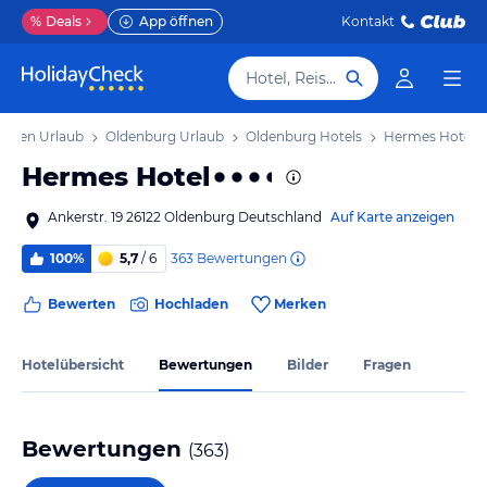
%
Deals
App öffnen
Kontakt
Hotel, Reiseziel
chsen Urlaub
Oldenburg Urlaub
Oldenburg Hotels
Hermes Hotel
Hermes Hotel
Ankerstr. 19 26122 Oldenburg Deutschland
Auf Karte anzeigen
363
Bewertungen
100%
5,7
/ 6
Bewerten
Hochladen
Merken
Hotelübersicht
Bewertungen
Bilder
Fragen
Bewertungen
(
363
)