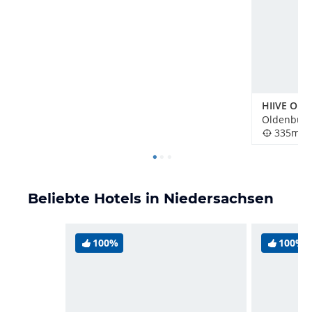
HIIVE Old
Oldenburg
335m
Beliebte Hotels in Niedersachsen
100%
100%