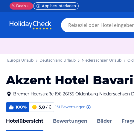
%
Deals
App herunterladen
Europa Urlaub
Deutschland Urlaub
Niedersachsen Urlaub
Old
Akzent Hotel Bavar
Bremer Heerstraße 196 26135 Oldenburg Niedersachsen 
100%
5,8
/ 6
151
Bewertungen
Hotelübersicht
Bewertungen
Bilder
Frag