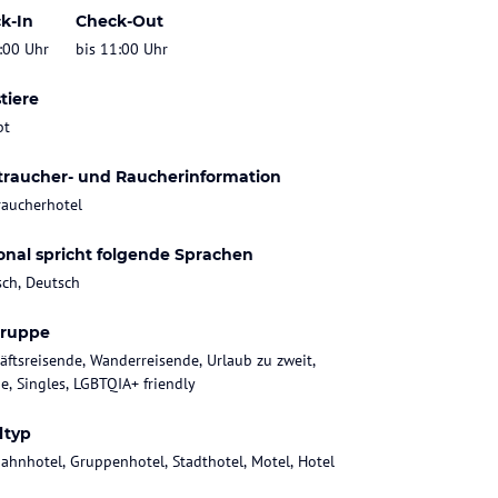
k-In
Check-Out
:00 Uhr
bis 11:00 Uhr
tiere
bt
traucher- und Raucherinformation
raucherhotel
onal spricht folgende Sprachen
sch, Deutsch
gruppe
äftsreisende, Wanderreisende, Urlaub zu zweit,
ie, Singles, LGBTQIA+ friendly
ltyp
ahnhotel, Gruppenhotel, Stadthotel, Motel, Hotel