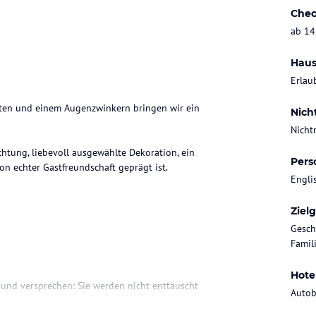
Chec
ab 14
Haus
Erlau
nten und einem Augenzwinkern bringen wir ein
Nich
Nicht
ichtung, liebevoll ausgewählte Dekoration, ein
Pers
on echter Gastfreundschaft geprägt ist.
Engli
Ziel
Gesch
Famil
Hote
und versprechen: Sie werden nicht enttäuscht
Autob