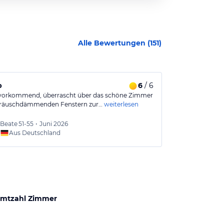
Alle Bewertungen (
151
)
p
6
/ 6
Fahrrad-Stä
vorkommend, überrascht über das schöne Zimmer
Das Zimmer war
eräuschdämmenden Fenstern zur…
weiterlesen
Das Personal 
Beate
51-55
•
Juni 2026
Wilfrie
Aus Deutschland
Aus
mtzahl Zimmer