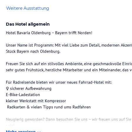
Weitere Ausstattung
Das Hotel allgemein
Hotel Bavaria Oldenburg – Bayern trifft Norden!
Unser Name ist Programm: Mit viel Liebe zum Detail, modernen Akze
Stück Bayern nach Oldenburg.
Freuen Sie sich auf ein stilvolles Ambiente, eine geschmackvolle Einr
sehr gutes Frühstück, herzliche Mitarbeiter und ein Miteinander, das v
Für Radreisende bieten wir unser neues Fahrrad-Hotel mit:
‍♀️ sicherer Aufbewahrung
E-Bike-Ladestation
kleiner Werkstatt mit Kompressor
️ Radkarten & vielen Tipps rund ums Radfahren
Neugierig geworden? Dann besuchen Sie uns – wir freuen uns auf Sie 
sein!
Mehr anzeigen