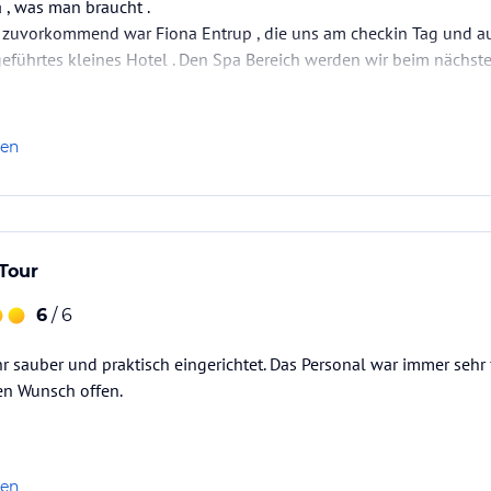
 , was man braucht .
 zuvorkommend war Fiona Entrup , die uns am checkin Tag und au
 geführtes kleines Hotel . Den Spa Bereich werden wir beim nächst
l“ unterstellen.
att mit Kompressor, Fahrradkarten und viele
len
elle!
Tour
t, bei dem wir besonderen Wert auf Frische,
6
/ 6
 gezapftes Bier, ausgewählte Weine, feine
 sauber und praktisch eingerichtet. Das Personal war immer sehr f
mmkuchen.
en Wunsch offen.
zur Verfügung.
len