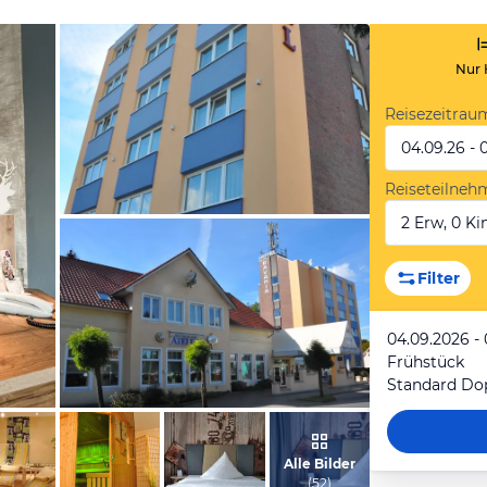
Nur 
Reisezeitrau
04.09.26 - 
Reiseteilneh
2 Erw, 0 Kin
vom Hotelier, Dezember 2015
Filter
04.09.2026 -
Frühstück
Standard Do
vom Hotelier, Dezember 2015
Alle Bilder
(
52
)