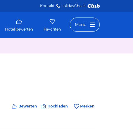
Kontakt
HolidayCheck 
Menü
Hotel bewerten
Favoriten
Bewerten
Hochladen
Merken