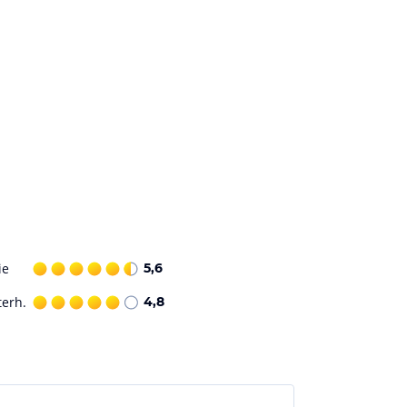
ie
5,6
terh.
4,8