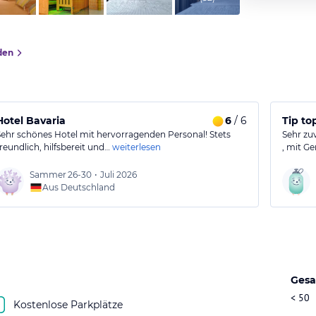
den
Hotel Bavaria
6
/ 6
Tip to
Sehr schönes Hotel mit hervorragenden Personal! Stets
Sehr zu
freundlich, hilfsbereit und…
weiterlesen
, mit G
Sammer
26-30
•
Juli 2026
Aus Deutschland
Gesa
< 50
Kostenlose Parkplätze