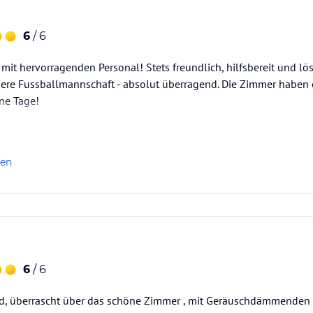
 kostenfreiem WLAN
n zur Verfügung.
6
/ 6
stern und Doppeltüren ruhigen Schlafkomfort.
 Schalldämm-Lüftern für stets frische Luft
mit hervorragenden Personal! Stets freundlich, hilfsbereit und lö
sere Fussballmannschaft - absolut überragend. Die Zimmer haben 
ne Tage!
 11:00 Uhr.
len
sbereich zur Ruhe kommen.
tstimulation, Kneipp’sche Fußbäder, eine
6
/ 6
 überrascht über das schöne Zimmer , mit Geräuschdämmenden Fe
sraum mit Indoor-Bike, Laufband und Crosstrainer