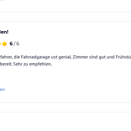
r
ngs
ter für Frischluftzufuhr
len!
6
/ 6
) und verfügen über die 3-Sterne-Plus DEHOGA-
fahrer, die Fahrradgarage ust genial. Zimmer sind gut und Frühstü
eundschaft.
sbereit. Sehr zu empfehlen.
ataloginformationen. Alle Angaben ohne
uchung die verbindlichen
Angebotsdetails
des
len