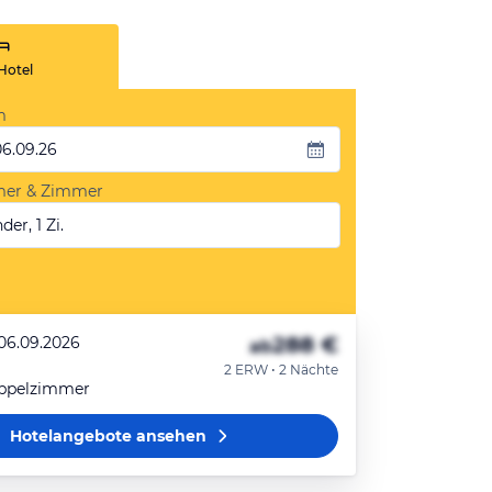
Hotel
m
06.09.26
mer & Zimmer
der, 1 Zi.
288 €
 06.09.2026
ab
2 ERW • 2 Nächte
ppelzimmer
Hotelangebote
ansehen