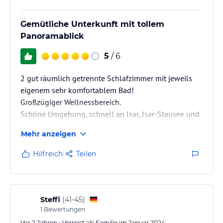
Gemütliche Unterkunft mit tollem
Panoramablick
5
/ 6
2 gut räumlich getrennte Schlafzimmer mit jeweils
eigenem sehr komfortablem Bad!
Großzügiger Wellnessbereich.
Schöne Umgebung, schnell an Isar, Isar-Stausee und
in den Bergen.
Mehr anzeigen
Hilfreich
Teilen
Steffi
(
41-45
)
1
Bewertungen
Vor 2 Jahren • Verreist als Familie im Januar 2024