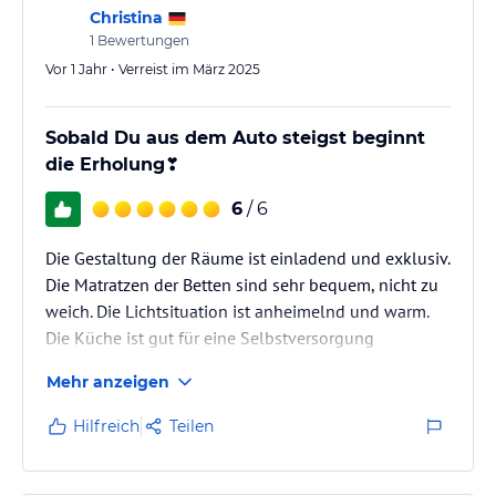
Christina
1
Bewertungen
Vor 1 Jahr • Verreist im März 2025
Sobald Du aus dem Auto steigst beginnt
die Erholung❣️
6
/ 6
Die Gestaltung der Räume ist einladend und exklusiv.
Die Matratzen der Betten sind sehr bequem, nicht zu
weich. Die Lichtsituation ist anheimelnd und warm.
Die Küche ist gut für eine Selbstversorgung
ausgerüstet. Das großzügige Appartement ließ keine
Mehr anzeigen
Wünsche offen.
Hilfreich
Teilen