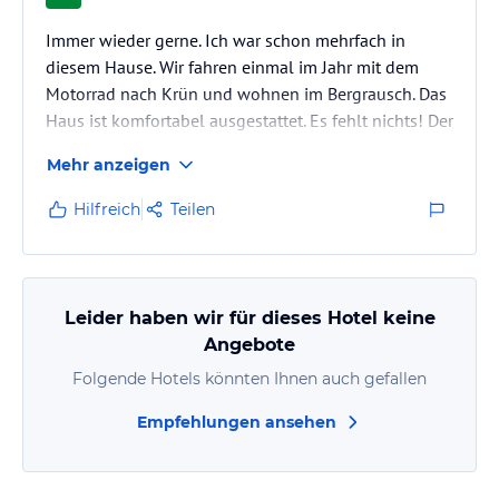
Immer wieder gerne. Ich war schon mehrfach in
diesem Hause. Wir fahren einmal im Jahr mit dem
Motorrad nach Krün und wohnen im Bergrausch. Das
Haus ist komfortabel ausgestattet. Es fehlt nichts! Der
Service von der Verwalterin ist sehr gut. Das Haus
Mehr anzeigen
kann natürlich auch für Wander- und Fahrradurlaube
genutzt werden. Die Gastronomie in Krün ist
Hilfreich
Teilen
ebenfalls zu empfehlen. Garmisch, Mittenwald und
Wallgau sind in unmittelbarer Nähe und auch leicht
mit öffentlichen Verkehrsmitteln zu erreichen. Der
Besuch von Kochel- und…
Leider haben wir für dieses Hotel keine
Angebote
Folgende Hotels könnten Ihnen auch gefallen
Empfehlungen ansehen