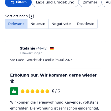
Lage und Umgebung
Zimmer
Au
Filtern
Sortiert nach:
Relevanz
Neueste
Negativste
Positivste
Stefanie
(
41-45
)
1
Bewertungen
Vor 1 Jahr • Verreist als Familie im Juli 2025
Erholung pur. Wir kommen gerne wieder
🌼
6
/ 6
Wir können die Ferienwohnung Karvendel vollstens
empfehlen. Die Wohnung ist sehr schön eingerichtet,