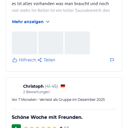
es ist alles vorhanden was man braucht und noch
viel mehr. Im Keller ist ein toller Saunabereich den
man kostenlos nutzen kann. Zum Unterstellen von
Mehr anzeigen
Fahrrädern, Kinderwagen Fahrradträger ect.... kann
man die große Garage nutzen. In dieser hängen auch
mehrere Fahrräder die man nutzen darf.
Die Wohnung ist traumhaft gelegen. Es ist schön
ruhig mit Blick auf die Berge und nicht direkt an der
Hauptstraße.
Hilfreich
Teilen
Beliebte…
Christoph
(
41-45
)
2
Bewertungen
Vor 7 Monaten • Verreist als Gruppe im Dezember 2025
Schöne Woche mit Freunden.