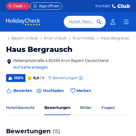
%
Deals
App öffnen
Kontakt
Hotel, Reiseziel
aub
Bayern Urlaub
Krün Urlaub
Krün Hotels
Haus Bergrausch
Haus Bergrausch
Reiterspitzstraße 4 82494 Krün Bayern Deutschland
Auf Karte anzeigen
15
Bewertungen
100%
6,0
/ 6
Bewerten
Hochladen
Merken
Hotelübersicht
Bewertungen
Bilder
Fragen
Bewertungen
(
15
)