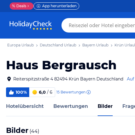
%
Deals
App herunterladen
Europa Urlaub
Deutschland Urlaub
Bayern Urlaub
Krün Urlau
Haus Bergrausch
Reiterspitzstraße 4 82494 Krün Bayern Deutschland
Auf
100%
6,0
/ 6
15
Bewertungen
Hotelübersicht
Bewertungen
Bilder
Frag
Bilder
(
44
)