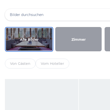
Alle Bilder
Zimmer
Von Gästen
Vom Hotelier