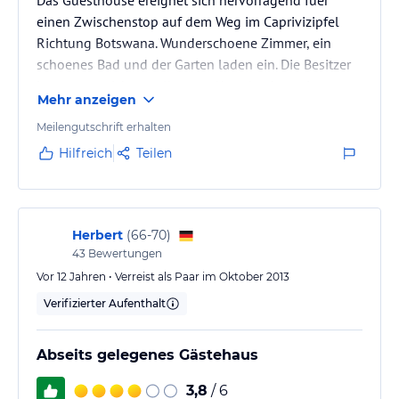
einen Zwischenstop auf dem Weg im Caprivizipfel
Richtung Botswana. Wunderschoene Zimmer, ein
schoenes Bad und der Garten laden ein. Die Besitzer
kuemmern sich um alles, am Abend gab es ein
Mehr anzeigen
hervorragendes Barbeque und auch das Fruehstueck
war super.
Meilengutschrift erhalten
Hilfreich
Teilen
Herbert
(
66-70
)
43
Bewertungen
Vor 12 Jahren • Verreist als Paar im Oktober 2013
Verifizierter Aufenthalt
Abseits gelegenes Gästehaus
3,8
/ 6