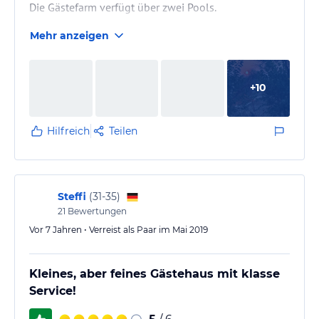
Die Gästefarm verfügt über zwei Pools.
Mehr anzeigen
Es liegt in der Nähe von Grootfontane.
+
10
Hilfreich
Teilen
Steffi
(
31-35
)
21
Bewertungen
Vor 7 Jahren • Verreist als Paar im Mai 2019
Kleines, aber feines Gästehaus mit klasse
Service!