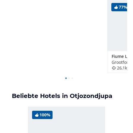
77%
Fiume Lod
Grootfonte
26,1km
Beliebte Hotels in Otjozondjupa
100%