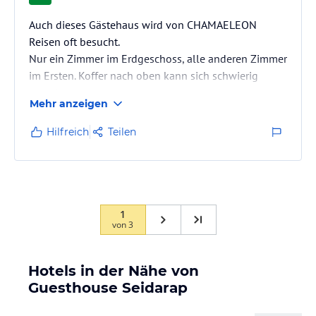
Auch dieses Gästehaus wird von CHAMAELEON
Reisen oft besucht.
Nur ein Zimmer im Erdgeschoss, alle anderen Zimmer
im Ersten. Koffer nach oben kann sich schwierig
gestalten.
Mehr anzeigen
2 Pools, einer neben dem Haus , ein anderer etwa
200 meter entfern ( eigentlich ein großen Becken
Hilfreich
Teilen
dass zur Bewässerung benutzt wird, aber sehr sauber
und auch für mich die bessere Wahl.
Essen war etwas eintönig ( Schweinekotlet ) hätte
etwas anderes in Namibia erwartet.
Zimmer groß , sauber alles OK.
1
von
3
Hotels in der Nähe von
Guesthouse Seidarap