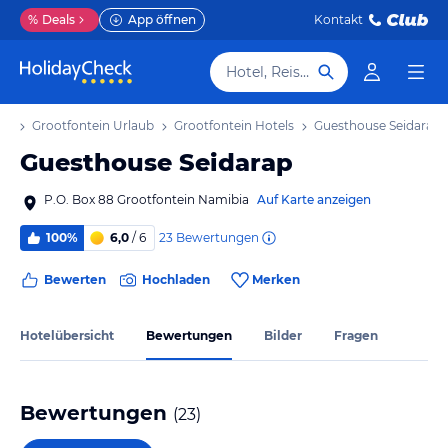
%
Deals
App öffnen
Kontakt
Hotel, Reiseziel
ub
Grootfontein Urlaub
Grootfontein Hotels
Guesthouse Seidarap
Guesthouse Seidarap
P.O. Box 88 Grootfontein Namibia
Auf Karte anzeigen
23
Bewertungen
100%
6,0
/ 6
Bewerten
Hochladen
Merken
Hotelübersicht
Bewertungen
Bilder
Fragen
Bewertungen
(
23
)