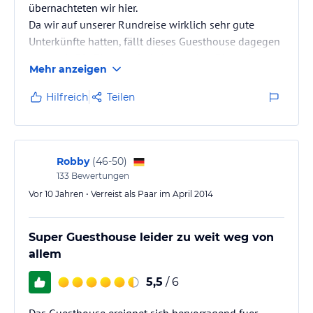
übernachteten wir hier.
Da wir auf unserer Rundreise wirklich sehr gute
Unterkünfte hatten, fällt dieses Guesthouse dagegen
etwas ab. Die Zimmer sind aber sauber. Die meisten
Mehr anzeigen
Zimmer befinden sich im Haupthaus, wir haben
allerdings in einer Art Dependance gewohnt. Abends
Hilfreich
Teilen
wurde für uns gegrillt am nächsten Abend gekocht,
das Essen war sehr gut. Der "Charme" des
Guesthousebesitzers ist etwas spröde... man gewann
irgendwie den Eindruck das Gästebetreuung und
Robby
(
46-50
)
Umgang mit Menschen…
133
Bewertungen
Vor 10 Jahren • Verreist als Paar im April 2014
Super Guesthouse leider zu weit weg von
allem
5,5
/ 6
Das Guesthouse ereignet sich hervorragend fuer