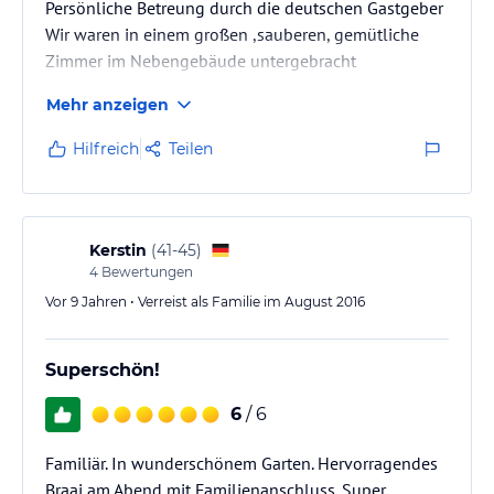
Persönliche Betreung durch die deutschen Gastgeber
Wir waren in einem großen ,sauberen, gemütliche
Zimmer im Nebengebäude untergebracht
Sehr leckeres Abendessen am großen Tisch
Mehr anzeigen
prima Frühstück
Tolle Erholung im gepflegten grünen Paradies nach
Hilfreich
Teilen
Etosha
Kerstin
(
41-45
)
4
Bewertungen
Vor 9 Jahren • Verreist als Familie im August 2016
Superschön!
6
/ 6
Familiär. In wunderschönem Garten. Hervorragendes
Braai am Abend mit Familienanschluss. Super