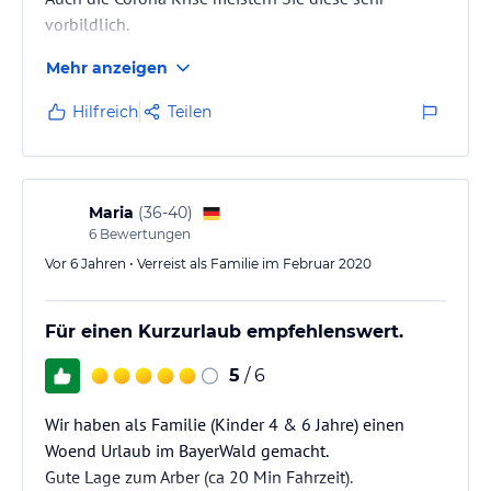
vorbildlich.
Auf dem Frühstückstisch waren Wurst- und Käse-
Mehr anzeigen
verschiedene Brotsorten sowie frisch aufgebrühter
Kaffee bereitgestellt. Ebenso gab es unterschiedliche
Hilfreich
Teilen
Eierspeisen frisch zubereitet. Sehr lecker. Auch beim
Abendessen gab es immer wieder sehr sehr leckere
Überraschungen. Jeden Tag eine neue Tageskarte.
Geheimtipp !! Bratkartoffeln. WELTKLASSE die
Maria
(
36-40
)
besten.!!!…
6
Bewertungen
Vor 6 Jahren • Verreist als Familie im Februar 2020
Für einen Kurzurlaub empfehlenswert.
5
/ 6
Wir haben als Familie (Kinder 4 & 6 Jahre) einen
Woend Urlaub im BayerWald gemacht.
Gute Lage zum Arber (ca 20 Min Fahrzeit).