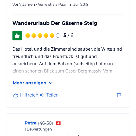
Vor 7 Jahren • Verreist als Paar im Juli 2018
Wanderurlaub Der Gäserne Steig
5
/ 6
Das Hotel und die Zimmer sind sauber, die Wirte sind
freundlich und das Frühstück ist gut und
ausreichend. Auf dem Balkon (südseitig) hat man
einen schönen Blick zum Osser Bergmassiv. Vom
Hotel aus kann man einige Wanderungen
Mehr anzeigen
unternehmen. Die Nacht war ruhig und erholsam.
Hilfreich
Teilen
Petra
(
46-50
)
1
Bewertungen