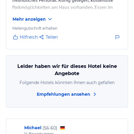
freundliches Personal. Ruhig gelegen, kostenlose
Parkmöglichkeiten am Haus vorhanden. Essen im
Restaurant war sehr gut. Preis/Leistungsverhältnis
Mehr anzeigen
war für mich voll in Ordnung.
Meilengutschrift erhalten
Hilfreich
Teilen
Leider haben wir für dieses Hotel keine
Angebote
Folgende Hotels könnten Ihnen auch gefallen
Empfehlungen ansehen
Michael
(
56-60
)
14
Bewertungen