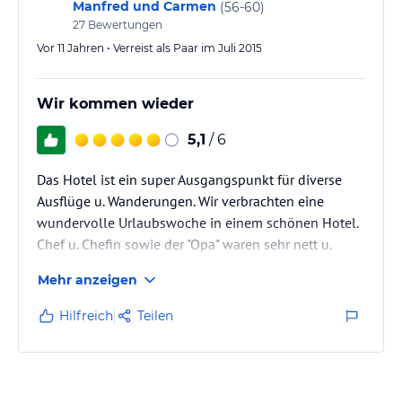
Manfred und Carmen
(
56-60
)
27
Bewertungen
Vor 11 Jahren • Verreist als Paar im Juli 2015
Wir kommen wieder
5,1
/ 6
Das Hotel ist ein super Ausgangspunkt für diverse
Ausflüge u. Wanderungen. Wir verbrachten eine
wundervolle Urlaubswoche in einem schönen Hotel.
Chef u. Chefin sowie der "Opa" waren sehr nett u.
aufmerksam. Das zählt im übrigen auch für das
Mehr anzeigen
gesamte Personal. Das Essen bei Halbpension kann
man sich von der Speisekarte bestellen und es hat
Hilfreich
Teilen
immer super geschmeckt. Wir können dieses Hotel
guten Gewissens weiterempfehlen.