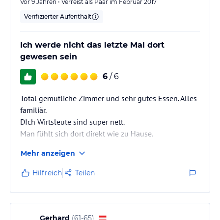
Vor 9 Jahren • Verreist als Paar im Februar 2017
Verifizierter Aufenthalt
Ich werde nicht das letzte Mal dort
gewesen sein
6
/ 6
Total gemütliche Zimmer und sehr gutes Essen. Alles
familiär.
DIch Wirtsleute sind super nett.
Man fühlt sich dort direkt wie zu Hause.
Mehr anzeigen
Hilfreich
Teilen
Gerhard
(
61-65
)