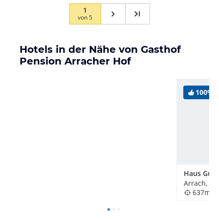
1
von
5
Hotels in der Nähe von Gasthof
Pension Arracher Hof
100%
Haus Gun
Arrach, D
637m