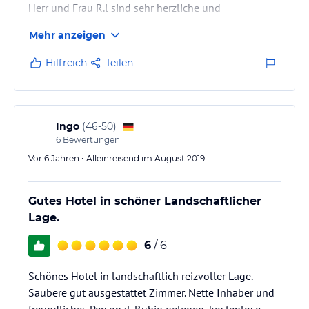
Herr und Frau R.l sind sehr herzliche und
aufmerksame Gastgeber.
Mehr anzeigen
So wurde uns am Telefon ein DZ als Vierbettzimmer
angeboten (Ausziehcouch und Zustellbett). Damit war
Hilfreich
Teilen
es natürlich enger, aber absolut ausreichend mit
Stauraum, Bad und kleinem Flur.
Das Babyfon funktionierte bis ins Gästewohnzimmer.
Ingo
(
46-50
)
Alles war sehr sauber und einladend.
6
Bewertungen
Vor 6 Jahren • Alleinreisend im August 2019
Das Gasthaus hat natürlich hier und da ein…
Gutes Hotel in schöner Landschaftlicher
Lage.
6
/ 6
Schönes Hotel in landschaftlich reizvoller Lage.
Saubere gut ausgestattet Zimmer. Nette Inhaber und