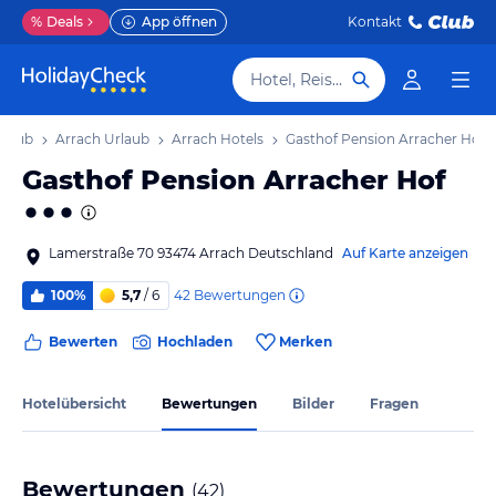
%
Deals
App öffnen
Kontakt
Hotel, Reiseziel
rlaub
Arrach Urlaub
Arrach Hotels
Gasthof Pension Arracher Hof
Gasthof Pension Arracher Hof
Lamerstraße 70 93474 Arrach Deutschland
Auf Karte anzeigen
42
Bewertungen
100%
5,7
/ 6
Bewerten
Hochladen
Merken
Hotelübersicht
Bewertungen
Bilder
Fragen
Bewertungen
(
42
)