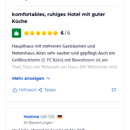
komfortables, ruhiges Hotel mit guter
Küche
6
/ 6
Haupthaus mit mehreren Gasträumen und
Nebenhaus. Alles sehr sauber und gepflegt. Auch ein
Geißbockheim (1. FC Köln) mit Bewohnern ist am
Start. Dazu ein Parkplatz am Haus. Die Wirtsleute sind
sehr freundlich und übernehmen Küche und
Mehr anzeigen
Bedienung zur vollen Zufriedenheit.
Hilfreich
Teilen
Yvonne
(
46-50
)
30
Bewertungen