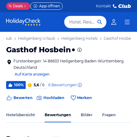
%
Deals
App öffnen
Kontakt
Hotel, Reiseziel
Urlaub
Heiligenberg Urlaub
Heiligenberg Hotels
Gasthof Hosbein
Gasthof Hosbein
Fürstenbergstr. 14 88633 Heiligenberg Baden-Württemberg
Deutschland
Auf Karte anzeigen
6
Bewertungen
100%
5,6
/ 6
Bewerten
Hochladen
Merken
Hotelübersicht
Bewertungen
Bilder
Fragen