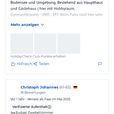
Bodensee und Umgebung. Bestehend aus Haupthaus
und Gästehaus ( hier mit Hobbyraum,
Gymnastikraum) - UND - 1FC-Köln-Fans sind hier sehr
gut aufgehoben "Hennes" begrüßt Sie persönlich.
Mehr anzeigen
HolidayCheck Club-Punkte erhalten
Hilfreich
Teilen
Christoph Johannes
(
61-65
)
18
Bewertungen
Vor 1 Jahr • Verreist als Paar im Mai 2025
Verifizierter Aufenthalt
Budget Zweibettzimmer