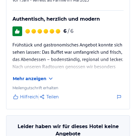
Vor 1 Jahr • Verreist als Familie im Mai 2025
Authentisch, herzlich und modern
6
/ 6
Frühstück und gastronomisches Angebot konnte sich
sehen lassen: Das Buffet war umfangreich und frisch,
das Abendessen – bodenständig, regional und lecker.
Nach unseren Radtouren genossen wir besonders
den Biergarten — und der Gastgeber war stets
Mehr anzeigen
freundlich und aufmerksam.
Meilengutschrift erhalten
Hilfreich
Teilen
Leider haben wir für dieses Hotel keine
Angebote