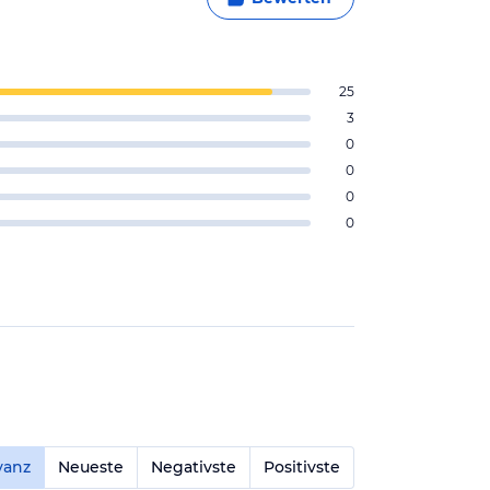
25
3
0
0
0
0
vanz
Neueste
Negativste
Positivste