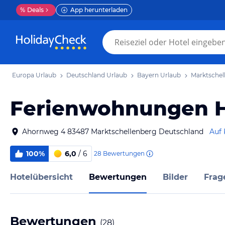
%
Deals
App herunterladen
Europa Urlaub
Deutschland Urlaub
Bayern Urlaub
Marktschel
Ferienwohnungen 
Ahornweg 4 83487 Marktschellenberg Deutschland
Auf 
100%
6,0
/ 6
28
Bewertungen
Hotelübersicht
Bewertungen
Bilder
Frag
Bewertungen
(
28
)