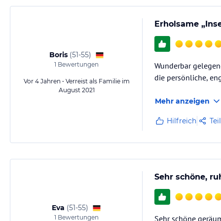
Erholsame „Inse
Boris
(
51-55
)
1
Bewertungen
Wunderbar gelegene,
die persönliche, en
Vor 4 Jahren • Verreist als Familie im
August 2021
Mehr anzeigen
Hilfreich
Tei
Sehr schöne, r
Eva
(
51-55
)
1
Bewertungen
Sehr schöne geräum