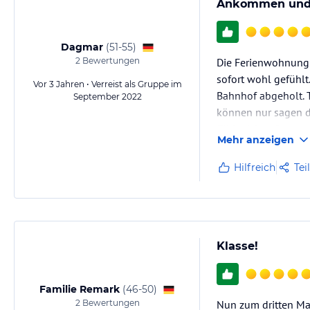
Ankommen und 
Dagmar
(
51-55
)
2
Bewertungen
Die Ferienwohnung d
sofort wohl gefühlt
Vor 3 Jahren • Verreist als Gruppe im
Bahnhof abgeholt. T
September 2022
können nur sagen d
fühlt sich sofort p
Mehr anzeigen
Hilfreich
Tei
Klasse!
Familie Remark
(
46-50
)
2
Bewertungen
Nun zum dritten Mal