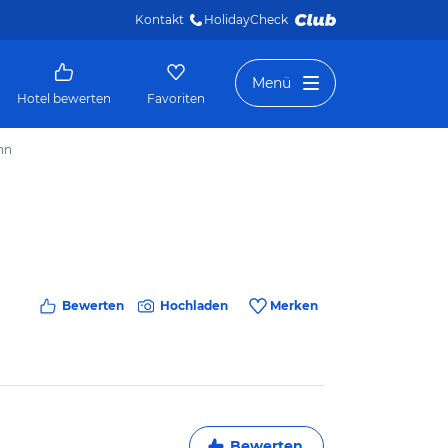
Kontakt
HolidayCheck 
Menü
Hotel bewerten
Favoriten
nn
Bewerten
Hochladen
Merken
Bewerten