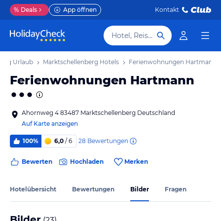
%
Deals
App öffnen
Kontakt
Hotel, Reiseziel
berg Urlaub
Marktschellenberg Hotels
Ferienwohnungen Hartmann
Ferienwohnungen Hartmann
Ahornweg 4 83487 Marktschellenberg Deutschland
Auf Karte anzeigen
28
Bewertungen
100%
6,0
/ 6
Bewerten
Hochladen
Merken
Hotelübersicht
Bewertungen
Bilder
Fragen
Bilder
(
23
)