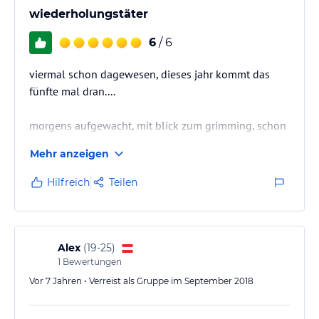
wiederholungstäter
6
/ 6
viermal schon dagewesen, dieses jahr kommt das
fünfte mal dran....
morgens aufgewacht, mit blick zum grimming, schon
ist alles klar.....
Mehr anzeigen
Hilfreich
Teilen
Alex
(
19-25
)
1
Bewertungen
Vor 7 Jahren • Verreist als Gruppe im September 2018