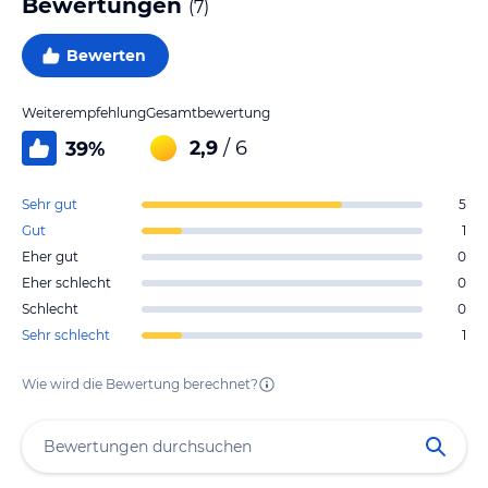
Bewertungen
(
7
)
Bewerten
Weiterempfehlung
Gesamtbewertung
2,9
/ 6
39
%
Sehr gut
5
Gut
1
Eher gut
0
Eher schlecht
0
Schlecht
0
Sehr schlecht
1
Wie wird die Bewertung berechnet?