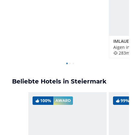
Aigen im E
283m
Beliebte Hotels in Steiermark
100%
99%
AWARD