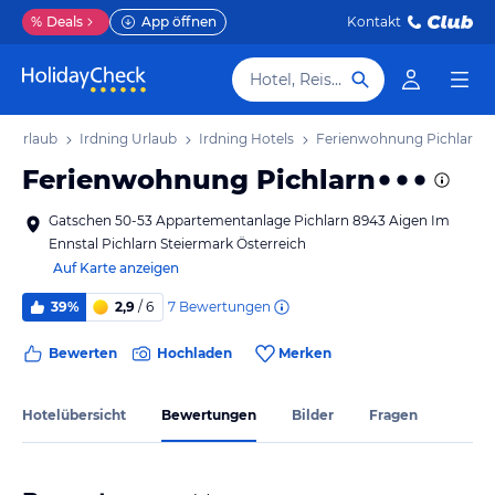
%
Deals
App öffnen
Kontakt
Hotel, Reiseziel
rk Urlaub
Irdning Urlaub
Irdning Hotels
Ferienwohnung Pichlarn
Ferienwohnung Pichlarn
Gatschen 50-53 Appartementanlage Pichlarn 8943 Aigen Im
Ennstal Pichlarn Steiermark Österreich
Auf Karte anzeigen
7
Bewertungen
39%
2,9
/ 6
Bewerten
Hochladen
Merken
Hotelübersicht
Bewertungen
Bilder
Fragen