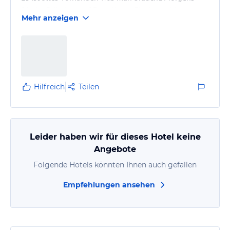
frische Brötchen auf Bestellung. Ein Auswahl von
Mehr anzeigen
Getränken im Keller.
Super Lage für Fahrrad und MTB Touen aller Art. Ein
abschließbarer Raum fürs Radl.
Toller Blick auf die Waxensteine und die Zugspitze.
Nochmal Danke für die Gastfreundschaft.
Grüße aus NRW
Hilfreich
Teilen
Leider haben wir für dieses Hotel keine
Angebote
Folgende Hotels könnten Ihnen auch gefallen
Empfehlungen ansehen