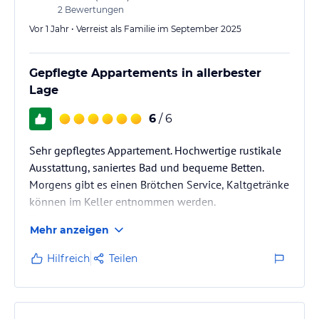
2
Bewertungen
Vor 1 Jahr • Verreist als Familie im September 2025
Gepflegte Appartements in allerbester
Lage
6
/ 6
Sehr gepflegtes Appartement. Hochwertige rustikale
Ausstattung, saniertes Bad und bequeme Betten.
Morgens gibt es einen Brötchen Service, Kaltgetränke
können im Keller entnommen werden.
Zentrale aber trotzdem ruhige Lage mit
Mehr anzeigen
Bushaltestelle direkt vor der Tür. Zugspitzbahn
innerhalb von 15 Gehminuten erreichbar.
Hilfreich
Teilen
Sehr nette und zuvorkommende Gastgeber.