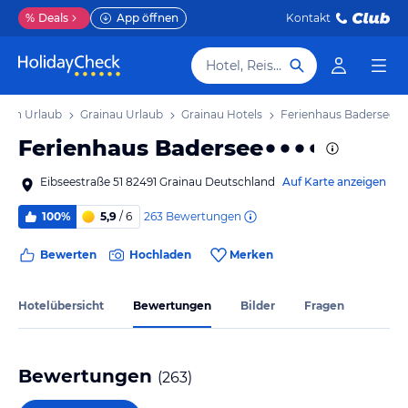
%
Deals
App öffnen
Kontakt
Hotel, Reiseziel
yern Urlaub
Grainau Urlaub
Grainau Hotels
Ferienhaus Badersee
Ferienhaus Badersee
Eibseestraße 51 82491 Grainau Deutschland
Auf Karte anzeigen
263
Bewertungen
100%
5,9
/ 6
Bewerten
Hochladen
Merken
Hotelübersicht
Bewertungen
Bilder
Fragen
Bewertungen
(
263
)