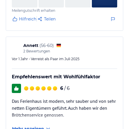
die Sachen dann nicht die ganze Zeit im Koffer
Meilengutschrift erhalten
bleiben müssen.
Hilfreich
Teilen
Das kleine Bad mit Regendusche und die kleine
Küche waren perfekt für uns als Paar. Es gab die…
Annett
(
56-60
)
2
Bewertungen
Vor 1 Jahr • Verreist als Paar im Juli 2025
Empfehlenswert mit Wohlfühlfaktor
6
/ 6
Das Ferienhaus ist modern, sehr sauber und von sehr
netten Eigentümern geführt. Auch haben wir den
Brötchenservice genossen.
Mehr anzeigen