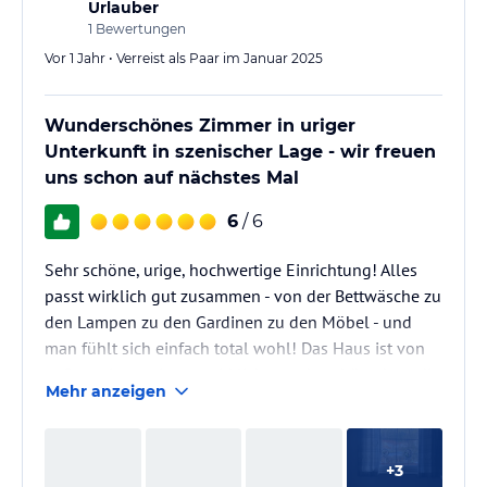
Urlauber
1
Bewertungen
Vor 1 Jahr • Verreist als Paar im Januar 2025
Wunderschönes Zimmer in uriger
Unterkunft in szenischer Lage - wir freuen
uns schon auf nächstes Mal
6
/ 6
Sehr schöne, urige, hochwertige Einrichtung! Alles
passt wirklich gut zusammen - von der Bettwäsche zu
den Lampen zu den Gardinen zu den Möbel - und
man fühlt sich einfach total wohl! Das Haus ist von
außen wie von innen wirklich wunderschön, dazu die
Mehr anzeigen
Aussicht und die Nähe zum Eibsee - ein Traum!
+
3
Den großen Schrank fand ich besonders praktisch, da