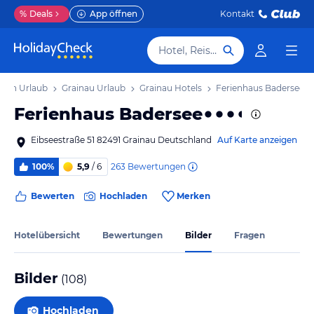
%
Deals
App öffnen
Kontakt
Hotel, Reiseziel
yern Urlaub
Grainau Urlaub
Grainau Hotels
Ferienhaus Badersee
Ferienhaus Badersee
Eibseestraße 51 82491 Grainau Deutschland
Auf Karte anzeigen
263
Bewertungen
100%
5,9
/ 6
Bewerten
Hochladen
Merken
Hotelübersicht
Bewertungen
Bilder
Fragen
Bilder
(
108
)
Hochladen