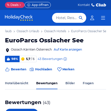
%
Deals
App öffnen
Kontakt
Hotel, Reiseziel
n Urlaub
Ossiach Urlaub
Ossiach Hotels
EuroParcs Ossiacher See
EuroParcs Ossiacher See
Ossiach Kärnten Österreich
Auf Karte anzeigen
43
Bewertungen
98%
5,7
/ 6
Bewerten
Hochladen
Merken
Hotelübersicht
Bewertungen
Bilder
Fragen
Bewertungen
(
43
)