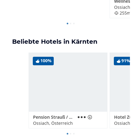
Ossiach, Ö
255m
Beliebte Hotels in Kärnten
100%
91%
Pension Strauß / Haus Hannelore
Hotel Zur 
Ossiach, Österreich
Ossiach, Ö