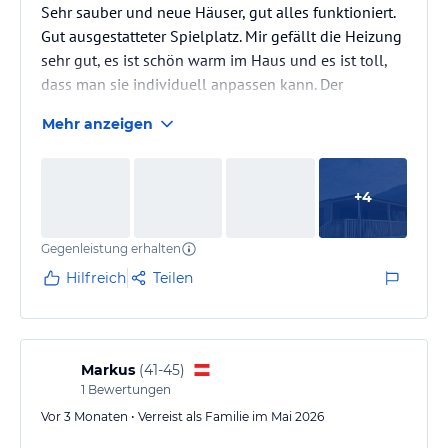
Sehr sauber und neue Häuser, gut alles funktioniert.
Gut ausgestatteter Spielplatz. Mir gefällt die Heizung
sehr gut, es ist schön warm im Haus und es ist toll,
dass man sie individuell anpassen kann. Der
Fernseher lässt sich mit dem Handy verbinden. Sehr
Mehr anzeigen
schöne Badewanne
+
4
Gegenleistung erhalten
Hilfreich
Teilen
Markus
(
41-45
)
1
Bewertungen
Vor 3 Monaten • Verreist als Familie im Mai 2026