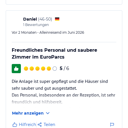
Daniel
(
46-50
)
1
Bewertungen
Vor 2 Monaten • Alleinreisend im Juni 2026
Freundliches Personal und saubere
Zimmer im EuroParcs
5
/ 6
Die Anlage ist super gepflegt und die Häuser sind
sehr sauber und gut ausgestattet.
Das Personal, insbesondere an der Rezeption, ist sehr
freundlich und hilfsbereit.
Mein Fazit: Ein Aufenthalt im EuroParcs Ossiacher See
Mehr anzeigen
ist sehr zu empfehlen! Ich komme gerne mal wieder.
Hilfreich
Teilen