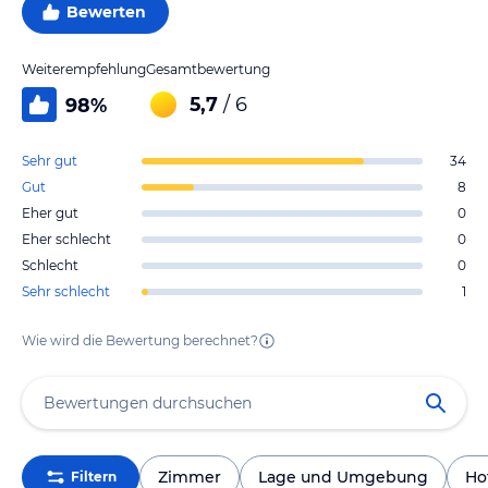
Bewerten
Weiterempfehlung
Gesamtbewertung
5,7
/ 6
98
%
Sehr gut
34
Gut
8
Eher gut
0
Eher schlecht
0
Schlecht
0
Sehr schlecht
1
Wie wird die Bewertung berechnet?
Zimmer
Lage und Umgebung
Ho
Filtern